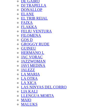
DE GAIRÓ
DJ TRAPELLA
DONALLOP
ELANE
EL TRIB REIAL
FAIXA
FLAKKA
FELIU VENTURA
FILOMENA
GOS D
GROGGY RUDE
GUINEU
HERMANO L
JAÇ VORAÇ
JAZZWOMAN
JAVI MEDINA
JALEZZ
LA MARIA
LA OTRA
LA XICA
LAS NINYAS DEL CORRO
LIA KALI
LLENGUA MORTA
MAIO
MALUKS