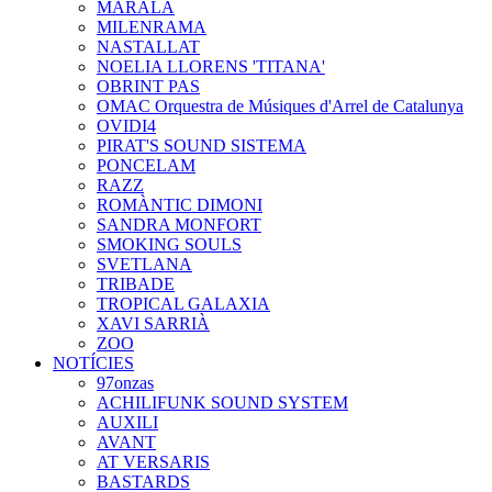
MARALA
MILENRAMA
NASTALLAT
NOELIA LLORENS 'TITANA'
OBRINT PAS
OMAC Orquestra de Músiques d'Arrel de Catalunya
OVIDI4
PIRAT'S SOUND SISTEMA
PONCELAM
RAZZ
ROMÀNTIC DIMONI
SANDRA MONFORT
SMOKING SOULS
SVETLANA
TRIBADE
TROPICAL GALAXIA
XAVI SARRIÀ
ZOO
NOTÍCIES
97onzas
ACHILIFUNK SOUND SYSTEM
AUXILI
AVANT
AT VERSARIS
BASTARDS