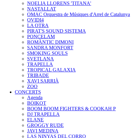
NOELIA LLORENS 'TITANA'
NASTALLAT
OMAC Orquestra de Músiques d'Arrel de Catalunya
OVIDI4
LA OTRA
PIRAT'S SOUND SISTEMA
PONCELAM
ROMÀNTIC DIMONI
SANDRA MONFORT
SMOKING SOULS
SVETLANA
TRAPELLA
TROPICAL GALAXIA
TRIBADE
XAVI SARRIÀ
ZOO
CONCERTS
Agenda
BOIKOT
BOOM BOOM FIGHTERS & COOKAH P
DJ TRAPELLA
ELANE
GROGGY RUDE
JAVI MEDINA
LAS NINYAS DEL CORRO