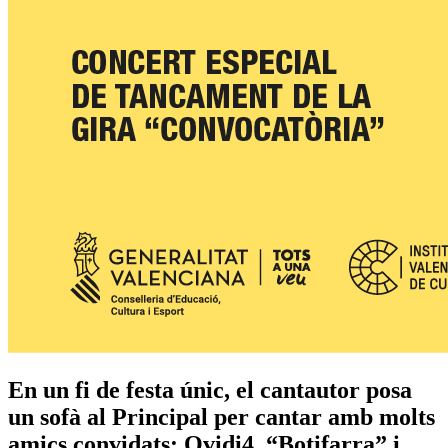
En un fi de festa únic, el cantautor posa
un sofà al Principal per cantar amb molts
amics convidats: Ovidi4, “Botifarra” i