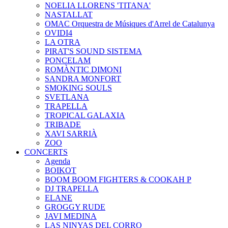
NOELIA LLORENS 'TITANA'
NASTALLAT
OMAC Orquestra de Músiques d'Arrel de Catalunya
OVIDI4
LA OTRA
PIRAT'S SOUND SISTEMA
PONCELAM
ROMÀNTIC DIMONI
SANDRA MONFORT
SMOKING SOULS
SVETLANA
TRAPELLA
TROPICAL GALAXIA
TRIBADE
XAVI SARRIÀ
ZOO
CONCERTS
Agenda
BOIKOT
BOOM BOOM FIGHTERS & COOKAH P
DJ TRAPELLA
ELANE
GROGGY RUDE
JAVI MEDINA
LAS NINYAS DEL CORRO