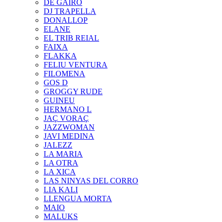
DE GAIRÓ
DJ TRAPELLA
DONALLOP
ELANE
EL TRIB REIAL
FAIXA
FLAKKA
FELIU VENTURA
FILOMENA
GOS D
GROGGY RUDE
GUINEU
HERMANO L
JAÇ VORAÇ
JAZZWOMAN
JAVI MEDINA
JALEZZ
LA MARIA
LA OTRA
LA XICA
LAS NINYAS DEL CORRO
LIA KALI
LLENGUA MORTA
MAIO
MALUKS