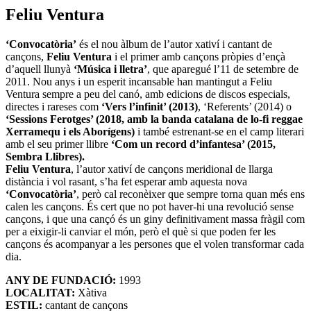
Feliu Ventura
‘Convocatòria’
és el nou àlbum de l’autor xativí i cantant de
cançons,
Feliu Ventura
i el primer amb cançons pròpies d’ençà
d’aquell llunyà
‘Música i lletra’
, que aparegué l’11 de setembre de
2011. Nou anys i un esperit incansable han mantingut a Feliu
Ventura sempre a peu del canó, amb edicions de discos especials,
directes i rareses com
‘Vers l’infinit’ (2013)
, ‘Referents’ (2014) o
‘Sessions Ferotges’ (2018, amb la banda catalana de lo-fi reggae
Xerramequ i els Aborígens)
i també estrenant-se en el camp literari
amb el seu primer llibre
‘Com un record d’infantesa’ (2015,
Sembra Llibres).
Feliu Ventura
, l’autor xativí de cançons meridional de llarga
distància i vol rasant, s’ha fet esperar amb aquesta nova
‘Convocatòria’
, però cal reconèixer que sempre torna quan més ens
calen les cançons. És cert que no pot haver-hi una revolució sense
cançons, i que una cançó és un giny definitivament massa fràgil com
per a eixigir-li canviar el món, però el què si que poden fer les
cançons és acompanyar a les persones que el volen transformar cada
dia.
ANY DE FUNDACIÓ:
1993
LOCALITAT:
Xàtiva
ESTIL:
cantant de cançons