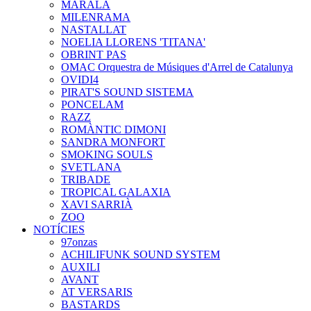
MARALA
MILENRAMA
NASTALLAT
NOELIA LLORENS 'TITANA'
OBRINT PAS
OMAC Orquestra de Músiques d'Arrel de Catalunya
OVIDI4
PIRAT'S SOUND SISTEMA
PONCELAM
RAZZ
ROMÀNTIC DIMONI
SANDRA MONFORT
SMOKING SOULS
SVETLANA
TRIBADE
TROPICAL GALAXIA
XAVI SARRIÀ
ZOO
NOTÍCIES
97onzas
ACHILIFUNK SOUND SYSTEM
AUXILI
AVANT
AT VERSARIS
BASTARDS