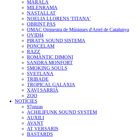
MARALA
MILENRAMA
NASTALLAT
NOELIA LLORENS 'TITANA'
OBRINT PAS
OMAC Orquestra de Músiques d'Arrel de Catalunya
OVIDI4
PIRAT'S SOUND SISTEMA
PONCELAM
RAZZ
ROMÀNTIC DIMONI
SANDRA MONFORT
SMOKING SOULS
SVETLANA
TRIBADE
TROPICAL GALAXIA
XAVI SARRIÀ
ZOO
NOTÍCIES
97onzas
ACHILIFUNK SOUND SYSTEM
AUXILI
AVANT
AT VERSARIS
BASTARDS