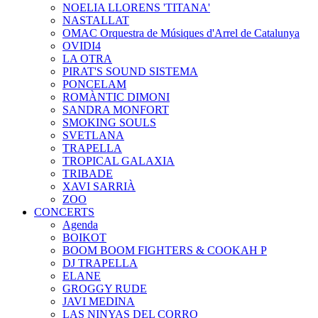
NOELIA LLORENS 'TITANA'
NASTALLAT
OMAC Orquestra de Músiques d'Arrel de Catalunya
OVIDI4
LA OTRA
PIRAT'S SOUND SISTEMA
PONCELAM
ROMÀNTIC DIMONI
SANDRA MONFORT
SMOKING SOULS
SVETLANA
TRAPELLA
TROPICAL GALAXIA
TRIBADE
XAVI SARRIÀ
ZOO
CONCERTS
Agenda
BOIKOT
BOOM BOOM FIGHTERS & COOKAH P
DJ TRAPELLA
ELANE
GROGGY RUDE
JAVI MEDINA
LAS NINYAS DEL CORRO