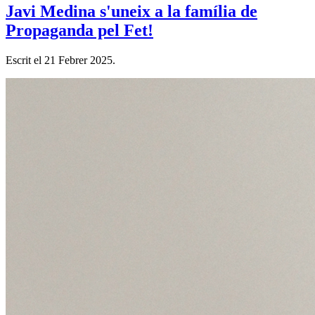
Javi Medina s'uneix a la família de
Propaganda pel Fet!
Escrit el
21 Febrer 2025
.