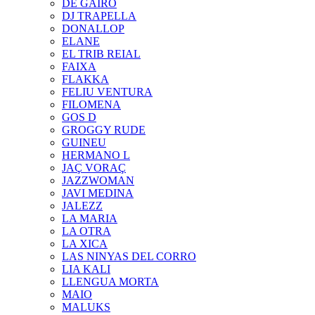
DE GAIRÓ
DJ TRAPELLA
DONALLOP
ELANE
EL TRIB REIAL
FAIXA
FLAKKA
FELIU VENTURA
FILOMENA
GOS D
GROGGY RUDE
GUINEU
HERMANO L
JAÇ VORAÇ
JAZZWOMAN
JAVI MEDINA
JALEZZ
LA MARIA
LA OTRA
LA XICA
LAS NINYAS DEL CORRO
LIA KALI
LLENGUA MORTA
MAIO
MALUKS