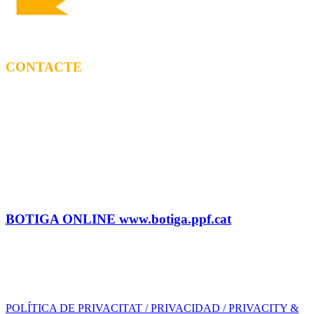
CONTACTE
CONTRACTACIÓ
Litus Tenesa (+34) 615 27 69 02 | litus@ppf.cat
Marc Escribano (+34) 660 314 015 |
marc.em@ppf.cat
contractacio@ppf.cat
BOTIGA
Tel.: (+34) 93 878 74 80 comandes@ppf.cat
BOTIGA ONLINE www.botiga.ppf.cat
SEGELL DISCOGRÀFIC, LLICÈNCIES,
PROMOS i EDITORIAL
info@ppf.cat
POLÍTICA DE PRIVACITAT / PRIVACIDAD / PRIVACITY &