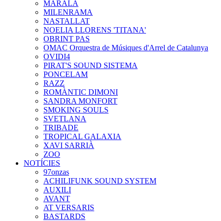
MARALA
MILENRAMA
NASTALLAT
NOELIA LLORENS 'TITANA'
OBRINT PAS
OMAC Orquestra de Músiques d'Arrel de Catalunya
OVIDI4
PIRAT'S SOUND SISTEMA
PONCELAM
RAZZ
ROMÀNTIC DIMONI
SANDRA MONFORT
SMOKING SOULS
SVETLANA
TRIBADE
TROPICAL GALAXIA
XAVI SARRIÀ
ZOO
NOTÍCIES
97onzas
ACHILIFUNK SOUND SYSTEM
AUXILI
AVANT
AT VERSARIS
BASTARDS