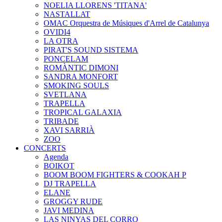
NOELIA LLORENS 'TITANA'
NASTALLAT
OMAC Orquestra de Músiques d'Arrel de Catalunya
OVIDI4
LA OTRA
PIRAT'S SOUND SISTEMA
PONCELAM
ROMÀNTIC DIMONI
SANDRA MONFORT
SMOKING SOULS
SVETLANA
TRAPELLA
TROPICAL GALAXIA
TRIBADE
XAVI SARRIÀ
ZOO
CONCERTS
Agenda
BOIKOT
BOOM BOOM FIGHTERS & COOKAH P
DJ TRAPELLA
ELANE
GROGGY RUDE
JAVI MEDINA
LAS NINYAS DEL CORRO