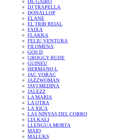
DE GAIRÓ
DJ TRAPELLA
DONALLOP
ELANE
EL TRIB REIAL
FAIXA
FLAKKA
FELIU VENTURA
FILOMENA
GOS D
GROGGY RUDE
GUINEU
HERMANO L
JAÇ VORAÇ
JAZZWOMAN
JAVI MEDINA
JALEZZ
LA MARIA
LA OTRA
LA XICA
LAS NINYAS DEL CORRO
LIA KALI
LLENGUA MORTA
MAIO
MALUKS