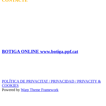
CONTACTE
CONTRACTACIÓ
Litus Tenesa (+34) 615 27 69 02 | litus@ppf.cat
Marc Escribano (+34) 660 314 015 |
marc.em@ppf.cat
contractacio@ppf.cat
BOTIGA
Tel.: (+34) 93 878 74 80 comandes@ppf.cat
BOTIGA ONLINE www.botiga.ppf.cat
SEGELL DISCOGRÀFIC, LLICÈNCIES,
PROMOS i EDITORIAL
info@ppf.cat
POLÍTICA DE PRIVACITAT / PRIVACIDAD / PRIVACITY &
COOKIES
Powered by
Warp Theme Framework