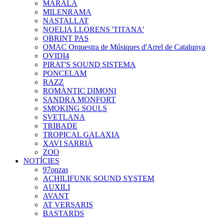
MARALA
MILENRAMA
NASTALLAT
NOELIA LLORENS 'TITANA'
OBRINT PAS
OMAC Orquestra de Músiques d'Arrel de Catalunya
OVIDI4
PIRAT'S SOUND SISTEMA
PONCELAM
RAZZ
ROMÀNTIC DIMONI
SANDRA MONFORT
SMOKING SOULS
SVETLANA
TRIBADE
TROPICAL GALAXIA
XAVI SARRIÀ
ZOO
NOTÍCIES
97onzas
ACHILIFUNK SOUND SYSTEM
AUXILI
AVANT
AT VERSARIS
BASTARDS