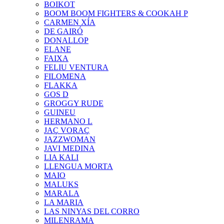
BOIKOT
BOOM BOOM FIGHTERS & COOKAH P
CARMEN XÍA
DE GAIRÓ
DONALLOP
ELANE
FAIXA
FELIU VENTURA
FILOMENA
FLAKKA
GOS D
GROGGY RUDE
GUINEU
HERMANO L
JAÇ VORAÇ
JAZZWOMAN
JAVI MEDINA
LIA KALI
LLENGUA MORTA
MAIO
MALUKS
MARALA
LA MARIA
LAS NINYAS DEL CORRO
MILENRAMA