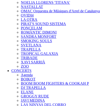
NOELIA LLORENS 'TITANA'
NASTALLAT
OMAC Orquestra de Músiques d'Arrel de Catalunya
OVIDI4
LA OTRA
PIRAT'S SOUND SISTEMA
PONCELAM
ROMÀNTIC DIMONI
SANDRA MONFORT
SMOKING SOULS
SVETLANA
TRAPELLA
TROPICAL GALAXIA
TRIBADE
XAVI SARRIÀ
ZOO
CONCERTS
Agenda
BOIKOT
BOOM BOOM FIGHTERS & COOKAH P
DJ TRAPELLA
ELANE
GROGGY RUDE
JAVI MEDINA
LAS NINYAS DEL CORRO