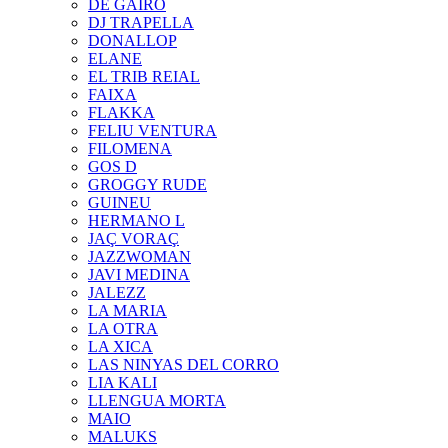
DE GAIRÓ
DJ TRAPELLA
DONALLOP
ELANE
EL TRIB REIAL
FAIXA
FLAKKA
FELIU VENTURA
FILOMENA
GOS D
GROGGY RUDE
GUINEU
HERMANO L
JAÇ VORAÇ
JAZZWOMAN
JAVI MEDINA
JALEZZ
LA MARIA
LA OTRA
LA XICA
LAS NINYAS DEL CORRO
LIA KALI
LLENGUA MORTA
MAIO
MALUKS