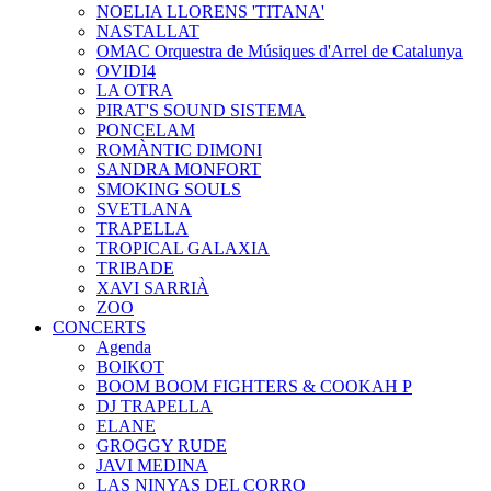
NOELIA LLORENS 'TITANA'
NASTALLAT
OMAC Orquestra de Músiques d'Arrel de Catalunya
OVIDI4
LA OTRA
PIRAT'S SOUND SISTEMA
PONCELAM
ROMÀNTIC DIMONI
SANDRA MONFORT
SMOKING SOULS
SVETLANA
TRAPELLA
TROPICAL GALAXIA
TRIBADE
XAVI SARRIÀ
ZOO
CONCERTS
Agenda
BOIKOT
BOOM BOOM FIGHTERS & COOKAH P
DJ TRAPELLA
ELANE
GROGGY RUDE
JAVI MEDINA
LAS NINYAS DEL CORRO