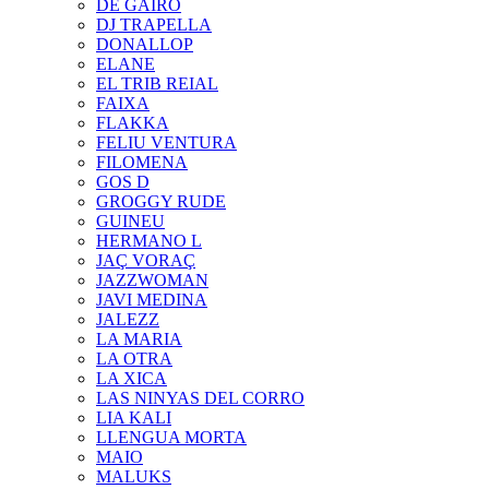
DE GAIRÓ
DJ TRAPELLA
DONALLOP
ELANE
EL TRIB REIAL
FAIXA
FLAKKA
FELIU VENTURA
FILOMENA
GOS D
GROGGY RUDE
GUINEU
HERMANO L
JAÇ VORAÇ
JAZZWOMAN
JAVI MEDINA
JALEZZ
LA MARIA
LA OTRA
LA XICA
LAS NINYAS DEL CORRO
LIA KALI
LLENGUA MORTA
MAIO
MALUKS