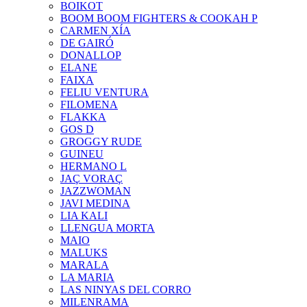
BOIKOT
BOOM BOOM FIGHTERS & COOKAH P
CARMEN XÍA
DE GAIRÓ
DONALLOP
ELANE
FAIXA
FELIU VENTURA
FILOMENA
FLAKKA
GOS D
GROGGY RUDE
GUINEU
HERMANO L
JAÇ VORAÇ
JAZZWOMAN
JAVI MEDINA
LIA KALI
LLENGUA MORTA
MAIO
MALUKS
MARALA
LA MARIA
LAS NINYAS DEL CORRO
MILENRAMA