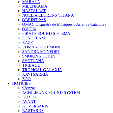
MARALA
MILENRAMA
NASTALLAT
NOELIA LLORENS 'TITANA'
OBRINT PAS
OMAC Orquestra de Músiques d'Arrel de Catalunya
OVIDI4
PIRAT'S SOUND SISTEMA
PONCELAM
RAZZ
ROMÀNTIC DIMONI
SANDRA MONFORT
SMOKING SOULS
SVETLANA
TRIBADE
TROPICAL GALAXIA
XAVI SARRIÀ
ZOO
NOTÍCIES
97onzas
ACHILIFUNK SOUND SYSTEM
AUXILI
AVANT
AT VERSARIS
BASTARDS