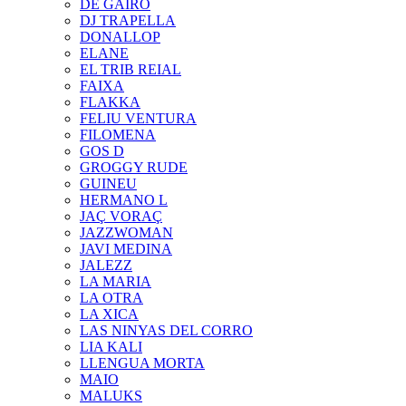
DE GAIRÓ
DJ TRAPELLA
DONALLOP
ELANE
EL TRIB REIAL
FAIXA
FLAKKA
FELIU VENTURA
FILOMENA
GOS D
GROGGY RUDE
GUINEU
HERMANO L
JAÇ VORAÇ
JAZZWOMAN
JAVI MEDINA
JALEZZ
LA MARIA
LA OTRA
LA XICA
LAS NINYAS DEL CORRO
LIA KALI
LLENGUA MORTA
MAIO
MALUKS