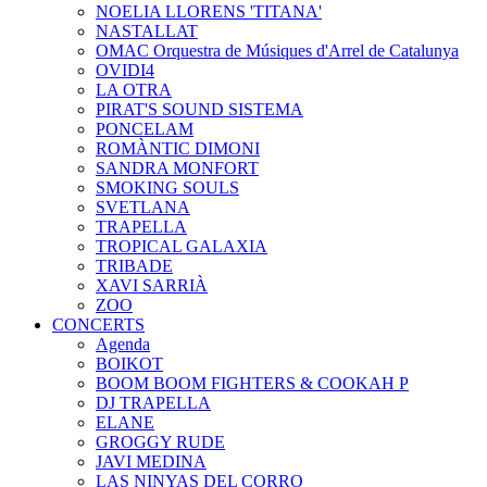
NOELIA LLORENS 'TITANA'
NASTALLAT
OMAC Orquestra de Músiques d'Arrel de Catalunya
OVIDI4
LA OTRA
PIRAT'S SOUND SISTEMA
PONCELAM
ROMÀNTIC DIMONI
SANDRA MONFORT
SMOKING SOULS
SVETLANA
TRAPELLA
TROPICAL GALAXIA
TRIBADE
XAVI SARRIÀ
ZOO
CONCERTS
Agenda
BOIKOT
BOOM BOOM FIGHTERS & COOKAH P
DJ TRAPELLA
ELANE
GROGGY RUDE
JAVI MEDINA
LAS NINYAS DEL CORRO