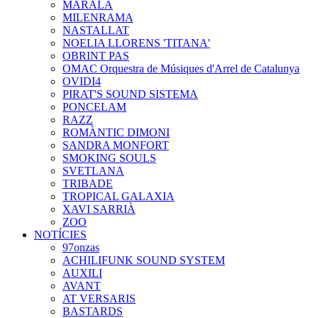
MARALA
MILENRAMA
NASTALLAT
NOELIA LLORENS 'TITANA'
OBRINT PAS
OMAC Orquestra de Músiques d'Arrel de Catalunya
OVIDI4
PIRAT'S SOUND SISTEMA
PONCELAM
RAZZ
ROMÀNTIC DIMONI
SANDRA MONFORT
SMOKING SOULS
SVETLANA
TRIBADE
TROPICAL GALAXIA
XAVI SARRIÀ
ZOO
NOTÍCIES
97onzas
ACHILIFUNK SOUND SYSTEM
AUXILI
AVANT
AT VERSARIS
BASTARDS