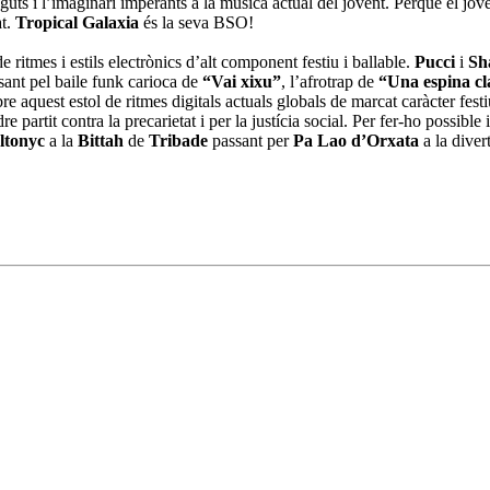
nguts i l’imaginari imperants a la música actual del jovent. Perquè el joven
at.
Tropical Galaxia
és la seva BSO!
 ritmes i estils electrònics d’alt component festiu i ballable.
Pucci
i
Sh
sant pel baile funk carioca de
“Vai xixu”
, l’afrotrap de
“Una espina c
re aquest estol de ritmes digitals actuals globals de marcat caràcter fest
dre partit contra la precarietat i per la justícia social. Per fer-ho possibl
ltonyc
a la
Bittah
de
Tribade
passant per
Pa Lao d’Orxata
a la diver