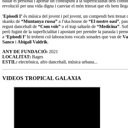
ballar el personal i aportar un contrapunt a la superficialitat dels conti
revolució per una vida digna i canviar el món trinxat que els hem lleg
'Episodi I’
és música del jovent i pel jovent, un compendi ben trenat de
skanks de
“Muntanya russa”
a l’ska-house de
“El nostre oasi”
, pas
regust dancehall de
“Com vols”
o el trap saltarín de
“Medicina”
. Sob
però fugint de la superficialitat i apostant per prendre la paraula i pren
a
‘Episodi I’
hi trobem col·laboracions vocals sonades que van de
Va
Sanco
i
Abigail Valdrik
.
ANY DE FUNDACIÓ:
2021
LOCALITAT:
Bages
ESTIL:
electrònica, afro dancehall, música urbana...
VIDEOS TROPICAL GALAXIA