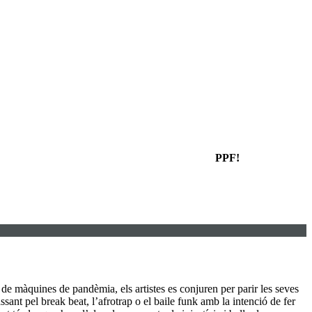
PPF!
de màquines de pandèmia, els artistes es conjuren per parir les seves
sant pel break beat, l’afrotrap o el baile funk amb la intenció de fer