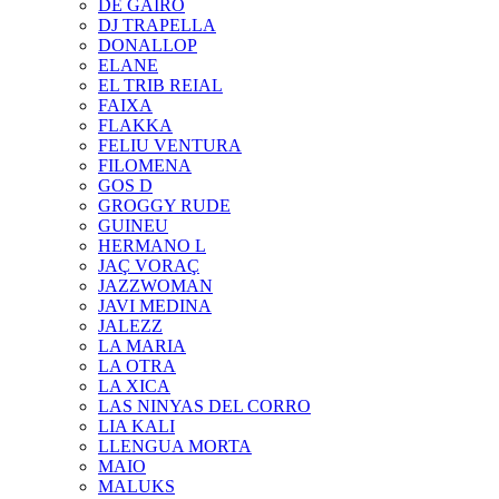
DE GAIRÓ
DJ TRAPELLA
DONALLOP
ELANE
EL TRIB REIAL
FAIXA
FLAKKA
FELIU VENTURA
FILOMENA
GOS D
GROGGY RUDE
GUINEU
HERMANO L
JAÇ VORAÇ
JAZZWOMAN
JAVI MEDINA
JALEZZ
LA MARIA
LA OTRA
LA XICA
LAS NINYAS DEL CORRO
LIA KALI
LLENGUA MORTA
MAIO
MALUKS