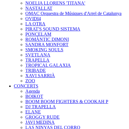
NOELIA LLORENS 'TITANA'
NASTALLAT
OMAC Orquestra de Músiques d'Arrel de Catalunya
OVIDI4
LA OTRA
PIRAT'S SOUND SISTEMA
PONCELAM
ROMÀNTIC DIMONI
SANDRA MONFORT
SMOKING SOULS
SVETLANA
TRAPELLA
TROPICAL GALAXIA
TRIBADE
XAVI SARRIÀ
ZOO
CONCERTS
Agenda
BOIKOT
BOOM BOOM FIGHTERS & COOKAH P
DJ TRAPELLA
ELANE
GROGGY RUDE
JAVI MEDINA
LAS NINYAS DEL CORRO