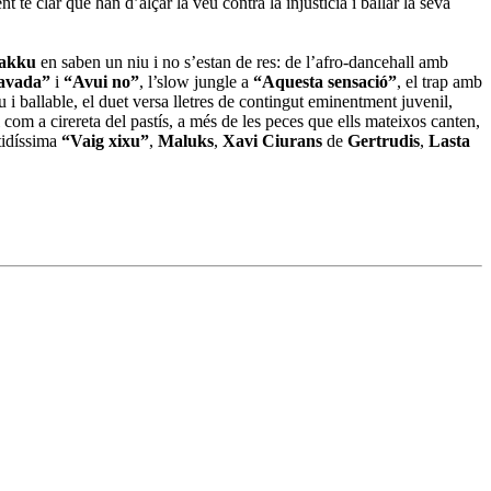
t té clar que han d’alçar la veu contra la injustícia i ballar la seva
akku
en saben un niu i no s’estan de res: de l’afro-dancehall amb
lavada”
i
“Avui no”
, l’slow jungle a
“Aquesta sensació”
, el trap amb
iu i ballable, el duet versa lletres de contingut eminentment juvenil,
e i com a cirereta del pastís, a més de les peces que ells mateixos canten,
tidíssima
“Vaig xixu”
,
Maluks
,
Xavi Ciurans
de
Gertrudis
,
Lasta