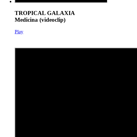
TROPICAL GALAXIA
Medicina (videoclip)
Play