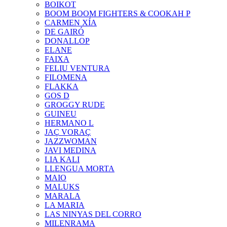
BOIKOT
BOOM BOOM FIGHTERS & COOKAH P
CARMEN XÍA
DE GAIRÓ
DONALLOP
ELANE
FAIXA
FELIU VENTURA
FILOMENA
FLAKKA
GOS D
GROGGY RUDE
GUINEU
HERMANO L
JAÇ VORAÇ
JAZZWOMAN
JAVI MEDINA
LIA KALI
LLENGUA MORTA
MAIO
MALUKS
MARALA
LA MARIA
LAS NINYAS DEL CORRO
MILENRAMA