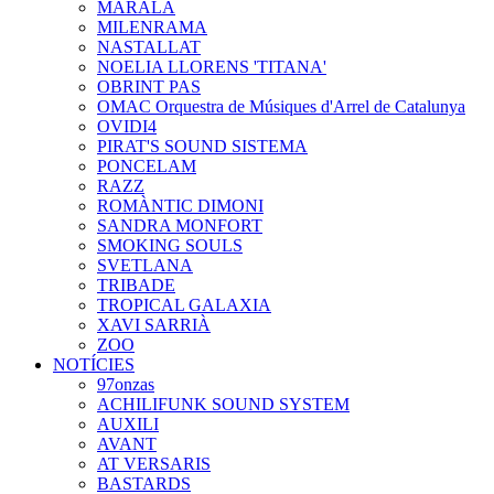
MARALA
MILENRAMA
NASTALLAT
NOELIA LLORENS 'TITANA'
OBRINT PAS
OMAC Orquestra de Músiques d'Arrel de Catalunya
OVIDI4
PIRAT'S SOUND SISTEMA
PONCELAM
RAZZ
ROMÀNTIC DIMONI
SANDRA MONFORT
SMOKING SOULS
SVETLANA
TRIBADE
TROPICAL GALAXIA
XAVI SARRIÀ
ZOO
NOTÍCIES
97onzas
ACHILIFUNK SOUND SYSTEM
AUXILI
AVANT
AT VERSARIS
BASTARDS