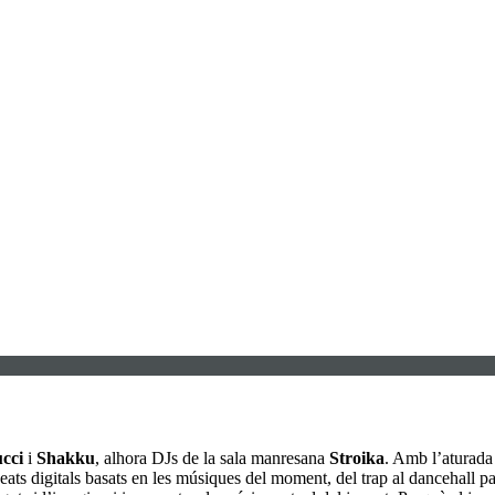
cci
i
Shakku
, alhora DJs de la sala manresana
Stroika
. Amb l’aturada 
eats digitals basats en les músiques del moment, del trap al dancehall pas