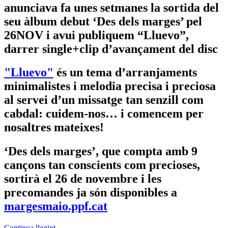
anunciava fa unes setmanes la sortida del
seu àlbum debut ‘Des dels marges’ pel
26NOV i avui publiquem “Lluevo”,
darrer single+clip d’avançament del disc
"Lluevo"
és un tema d’arranjaments
minimalistes i melodia precisa i preciosa
al servei d’un missatge tan senzill com
cabdal: cuidem-nos… i comencem per
nosaltres mateixes!
‘Des dels marges’, que compta amb 9
cançons tan conscients com precioses,
sortirà el 26 de novembre i les
precomandes ja són disponibles a
margesmaio.ppf.cat
Continua llegint