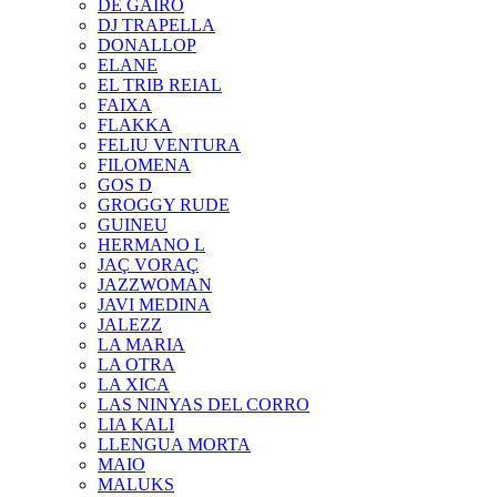
DE GAIRÓ
DJ TRAPELLA
DONALLOP
ELANE
EL TRIB REIAL
FAIXA
FLAKKA
FELIU VENTURA
FILOMENA
GOS D
GROGGY RUDE
GUINEU
HERMANO L
JAÇ VORAÇ
JAZZWOMAN
JAVI MEDINA
JALEZZ
LA MARIA
LA OTRA
LA XICA
LAS NINYAS DEL CORRO
LIA KALI
LLENGUA MORTA
MAIO
MALUKS