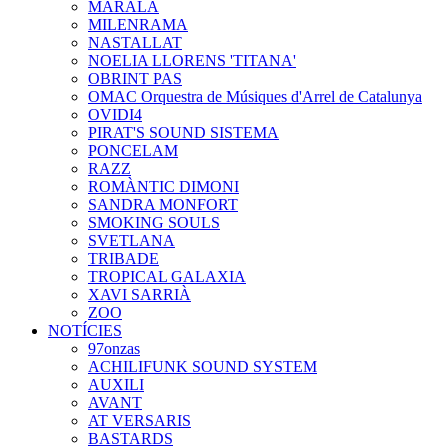
MARALA
MILENRAMA
NASTALLAT
NOELIA LLORENS 'TITANA'
OBRINT PAS
OMAC Orquestra de Músiques d'Arrel de Catalunya
OVIDI4
PIRAT'S SOUND SISTEMA
PONCELAM
RAZZ
ROMÀNTIC DIMONI
SANDRA MONFORT
SMOKING SOULS
SVETLANA
TRIBADE
TROPICAL GALAXIA
XAVI SARRIÀ
ZOO
NOTÍCIES
97onzas
ACHILIFUNK SOUND SYSTEM
AUXILI
AVANT
AT VERSARIS
BASTARDS