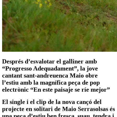
Després d’esvalotar el galliner amb
“Progresso Adequadament”, la jove
cantant sant-andreuenca Maio obre
l’estiu amb la magnífica peça de pop
electrònic “En este paisaje se ríe mejor”
El single i el clip de la nova cançó del
projecte en solitari de Maio Serrasolsas és
una peça d’estiu ben fresca, suau, tendra i