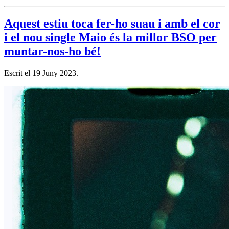
Aquest estiu toca fer-ho suau i amb el cor
i el nou single Maio és la millor BSO per
muntar-nos-ho bé!
Escrit el
19 Juny 2023
.