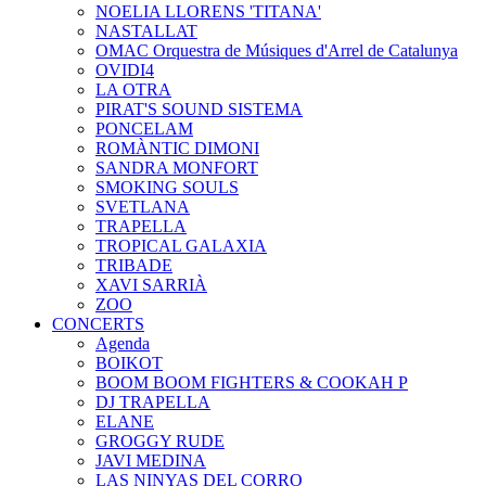
NOELIA LLORENS 'TITANA'
NASTALLAT
OMAC Orquestra de Músiques d'Arrel de Catalunya
OVIDI4
LA OTRA
PIRAT'S SOUND SISTEMA
PONCELAM
ROMÀNTIC DIMONI
SANDRA MONFORT
SMOKING SOULS
SVETLANA
TRAPELLA
TROPICAL GALAXIA
TRIBADE
XAVI SARRIÀ
ZOO
CONCERTS
Agenda
BOIKOT
BOOM BOOM FIGHTERS & COOKAH P
DJ TRAPELLA
ELANE
GROGGY RUDE
JAVI MEDINA
LAS NINYAS DEL CORRO