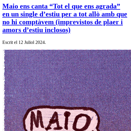
Maio ens canta “Tot el que ens agrada”
en un single d’estiu per a tot allò amb que
no hi comptàvem (imprevistos de plaer i
amors d’estiu inclosos)
Escrit el
12 Juliol 2024
.