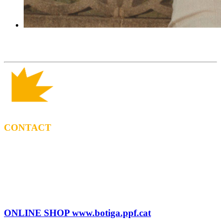
CONTACT
BOOKING
Tel: (+34) 615 27 69 02
contractacio@ppf.cat
SHOP
Tel.: (+34) 93 878 74 80 comandes@ppf.cat
ONLINE SHOP www.botiga.ppf.cat