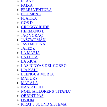
ELANE
FAIXA
FELIU VENTURA
FILOMENA
FLAKKA
GOS D
GROGGY RUDE
HERMANO L
JAÇ VORAÇ
JAZZWOMAN
JAVI MEDINA
JALEZZ
LA MARIA
LA OTRA
LA XICA
LAS NINYAS DEL CORRO
LIA KALI
LLENGUA MORTA
MALUKS
MARALA
NASTALLAT
NOELIA LLORENS 'TITANA'
OBRINT PAS
OVIDI4
PIRAT'S SOUND SISTEMA