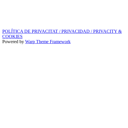
SEGELL DISCOGRÀFIC, LLICÈNCIES,
PROMOS i EDITORIAL
info@ppf.cat
POLÍTICA DE PRIVACITAT / PRIVACIDAD / PRIVACITY &
COOKIES
Powered by
Warp Theme Framework