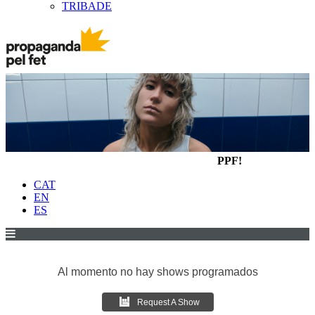
TRIBADE
PPF!
CAT
EN
ES
Al momento no hay shows programados
Request A Show