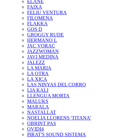
ELANE
FAIXA
FELIU VENTURA
FILOMENA
FLAKKA
GOS D
GROGGY RUDE
HERMANO L
JAÇ VORAÇ
JAZZWOMAN
JAVI MEDINA
JALEZZ
LA MARIA
LA OTRA
LA XICA
LAS NINYAS DEL CORRO
LIA KALI
LLENGUA MORTA
MALUKS
MARALA
NASTALLAT
NOELIA LLORENS 'TITANA'
OBRINT PAS
OVIDI4
PIRAT'S SOUND SISTEMA