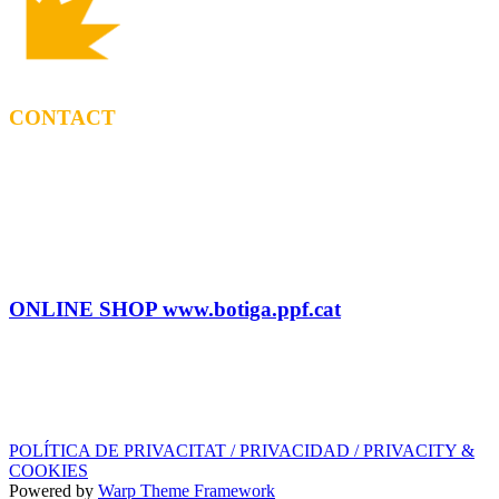
CONTACT
BOOKING
Tel: (+34) 615 27 69 02
contractacio@ppf.cat
SHOP
Tel.: (+34) 93 878 74 80 comandes@ppf.cat
ONLINE SHOP www.botiga.ppf.cat
SEGELL DISCOGRÀFIC, LLICÈNCIES,
PROMOS i EDITORIAL
info@ppf.cat
POLÍTICA DE PRIVACITAT / PRIVACIDAD / PRIVACITY &
COOKIES
Powered by
Warp Theme Framework