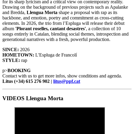
for its sharp lyricism and a critical view on contemporary reality.
Drawing on the background of previous projects such as Apalanke
and Bredda,
Llengua Morta
shape a proposal with rap as its
backbone, and emotion, poetry and commitment as cross-cutting
elements. In 2026, the trio from l’Espluga will release their debut
album
'Plorant roselles, cantant desastres'
, a collection of 10
songs entirely in Catalan, blending social themes, introspection and
generational narratives with a fresh, powerful production.
SINCE:
2026
HOMETOWN:
L'Espluga de Francolí
STYLE:
rap
p>
BOOKING
Contact with us to get more infos, show conditions and agenda.
Litus (+34) 615 276 902 |
litus@ppf.cat
VIDEOS Llengua Morta