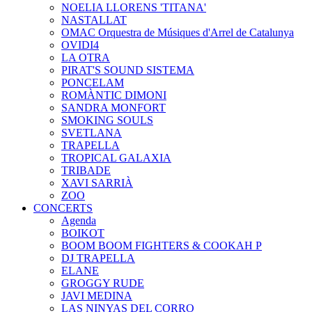
NOELIA LLORENS 'TITANA'
NASTALLAT
OMAC Orquestra de Músiques d'Arrel de Catalunya
OVIDI4
LA OTRA
PIRAT'S SOUND SISTEMA
PONCELAM
ROMÀNTIC DIMONI
SANDRA MONFORT
SMOKING SOULS
SVETLANA
TRAPELLA
TROPICAL GALAXIA
TRIBADE
XAVI SARRIÀ
ZOO
CONCERTS
Agenda
BOIKOT
BOOM BOOM FIGHTERS & COOKAH P
DJ TRAPELLA
ELANE
GROGGY RUDE
JAVI MEDINA
LAS NINYAS DEL CORRO