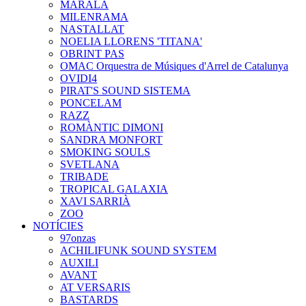
MARALA
MILENRAMA
NASTALLAT
NOELIA LLORENS 'TITANA'
OBRINT PAS
OMAC Orquestra de Músiques d'Arrel de Catalunya
OVIDI4
PIRAT'S SOUND SISTEMA
PONCELAM
RAZZ
ROMÀNTIC DIMONI
SANDRA MONFORT
SMOKING SOULS
SVETLANA
TRIBADE
TROPICAL GALAXIA
XAVI SARRIÀ
ZOO
NOTÍCIES
97onzas
ACHILIFUNK SOUND SYSTEM
AUXILI
AVANT
AT VERSARIS
BASTARDS