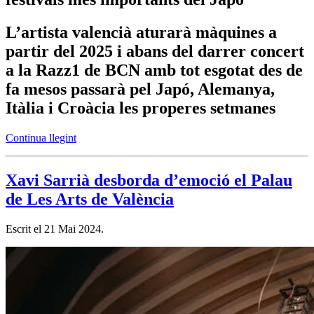
L’artista valencià aturarà màquines a
partir del 2025 i abans del darrer concert
a la Razz1 de BCN amb tot esgotat des de
fa mesos passarà pel Japó, Alemanya,
Itàlia i Croàcia les properes setmanes
Continua llegint
Xavi Sarrià desborda d’emoció el Palau
de Les Arts de València
Escrit el
21 Mai 2024
.