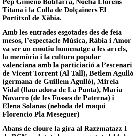
Pep Gimeno Botifarra, Noèlia Llorens
Titana i la Colla de Dolçainers El
Portitxol de Xàbia.
Amb les entrades esgotades des de feia
mesos, l’espectacle Música, Ràbia i Amor
va ser un emotiu homenatge a les arrels,
la memòria i la cultura popular
valenciana amb la particiació a l’escenari
de Vicent Torrent (Al Tall), Betlem Agulló
(germana de Guillem Agulló), Mireia
Vidal (llauradora de La Punta), Maria
Navarro (de les Fosses de Paterna) i
Elena Solanas (neboda del maqui
Florencio Pla Meseguer)
Abans de cloure la gira al Razzmatazz 1