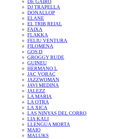
DE GAIRÓ
DJ TRAPELLA
DONALLOP
ELANE
EL TRIB REIAL
FAIXA
FLAKKA
FELIU VENTURA
FILOMENA
GOS D
GROGGY RUDE
GUINEU
HERMANO L
JAÇ VORAÇ
JAZZWOMAN
JAVI MEDINA
JALEZZ
LA MARIA
LA OTRA
LA XICA
LAS NINYAS DEL CORRO
LIA KALI
LLENGUA MORTA
MAIO
MALUKS