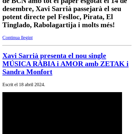
de BCN amb tot el paper esgotat el 14 de
desembre, Xavi Sarrià passejarà el seu
potent directe pel Feslloc, Pirata, El
Tinglado, Rabolagartija i molts més!
Continua llegint
Xavi Sarrià presenta el nou single
MÚSICA RÀBIA i AMOR amb ZETAK i
Sandra Monfort
Escrit el
18 abril 2024
.