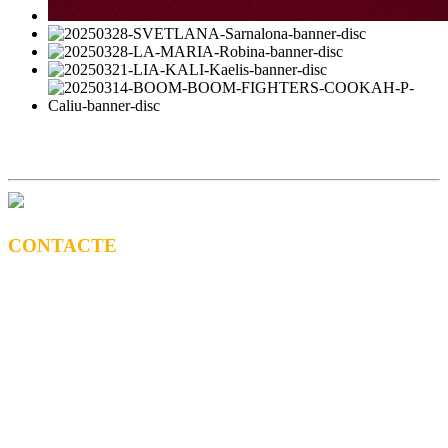
CONTACTE
CONTRACTACIÓ
Litus Tenesa (+34) 615 27 69 02 | litus@ppf.cat
Marc Escribano (+34) 660 314 015 |
marc.em@ppf.cat
contractacio@ppf.cat
BOTIGA
Tel.: (+34) 93 878 74 80 comandes@ppf.cat