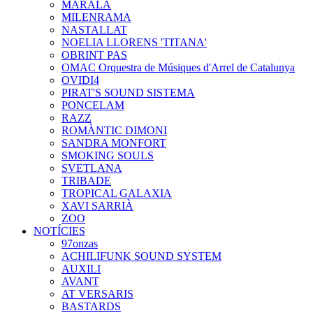
MARALA
MILENRAMA
NASTALLAT
NOELIA LLORENS 'TITANA'
OBRINT PAS
OMAC Orquestra de Músiques d'Arrel de Catalunya
OVIDI4
PIRAT'S SOUND SISTEMA
PONCELAM
RAZZ
ROMÀNTIC DIMONI
SANDRA MONFORT
SMOKING SOULS
SVETLANA
TRIBADE
TROPICAL GALAXIA
XAVI SARRIÀ
ZOO
NOTÍCIES
97onzas
ACHILIFUNK SOUND SYSTEM
AUXILI
AVANT
AT VERSARIS
BASTARDS