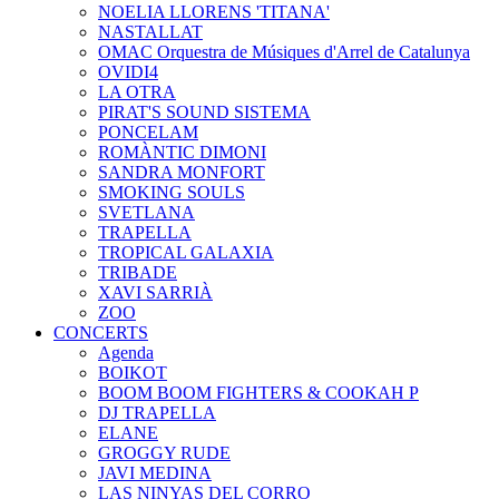
NOELIA LLORENS 'TITANA'
NASTALLAT
OMAC Orquestra de Músiques d'Arrel de Catalunya
OVIDI4
LA OTRA
PIRAT'S SOUND SISTEMA
PONCELAM
ROMÀNTIC DIMONI
SANDRA MONFORT
SMOKING SOULS
SVETLANA
TRAPELLA
TROPICAL GALAXIA
TRIBADE
XAVI SARRIÀ
ZOO
CONCERTS
Agenda
BOIKOT
BOOM BOOM FIGHTERS & COOKAH P
DJ TRAPELLA
ELANE
GROGGY RUDE
JAVI MEDINA
LAS NINYAS DEL CORRO