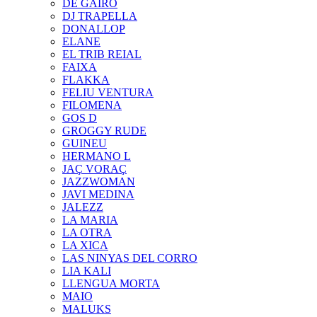
DE GAIRÓ
DJ TRAPELLA
DONALLOP
ELANE
EL TRIB REIAL
FAIXA
FLAKKA
FELIU VENTURA
FILOMENA
GOS D
GROGGY RUDE
GUINEU
HERMANO L
JAÇ VORAÇ
JAZZWOMAN
JAVI MEDINA
JALEZZ
LA MARIA
LA OTRA
LA XICA
LAS NINYAS DEL CORRO
LIA KALI
LLENGUA MORTA
MAIO
MALUKS