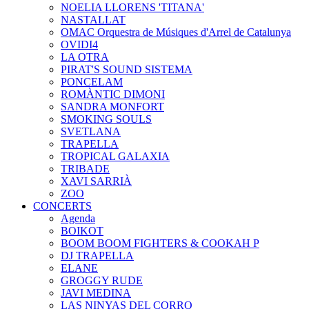
NOELIA LLORENS 'TITANA'
NASTALLAT
OMAC Orquestra de Músiques d'Arrel de Catalunya
OVIDI4
LA OTRA
PIRAT'S SOUND SISTEMA
PONCELAM
ROMÀNTIC DIMONI
SANDRA MONFORT
SMOKING SOULS
SVETLANA
TRAPELLA
TROPICAL GALAXIA
TRIBADE
XAVI SARRIÀ
ZOO
CONCERTS
Agenda
BOIKOT
BOOM BOOM FIGHTERS & COOKAH P
DJ TRAPELLA
ELANE
GROGGY RUDE
JAVI MEDINA
LAS NINYAS DEL CORRO