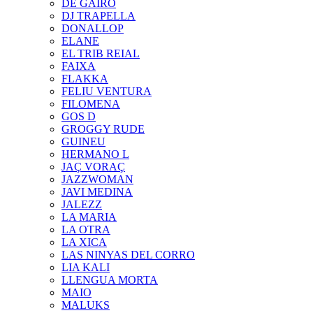
DE GAIRÓ
DJ TRAPELLA
DONALLOP
ELANE
EL TRIB REIAL
FAIXA
FLAKKA
FELIU VENTURA
FILOMENA
GOS D
GROGGY RUDE
GUINEU
HERMANO L
JAÇ VORAÇ
JAZZWOMAN
JAVI MEDINA
JALEZZ
LA MARIA
LA OTRA
LA XICA
LAS NINYAS DEL CORRO
LIA KALI
LLENGUA MORTA
MAIO
MALUKS