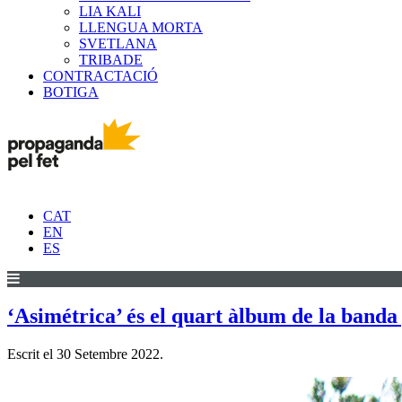
LIA KALI
LLENGUA MORTA
SVETLANA
TRIBADE
CONTRACTACIÓ
BOTIGA
CAT
EN
ES
‘Asimétrica’ és el quart àlbum de la band
Escrit el
30 Setembre 2022
.