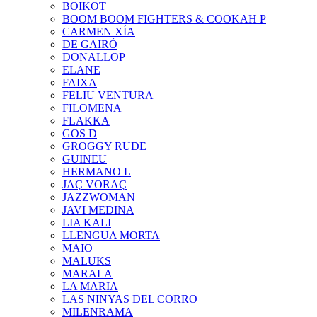
BOIKOT
BOOM BOOM FIGHTERS & COOKAH P
CARMEN XÍA
DE GAIRÓ
DONALLOP
ELANE
FAIXA
FELIU VENTURA
FILOMENA
FLAKKA
GOS D
GROGGY RUDE
GUINEU
HERMANO L
JAÇ VORAÇ
JAZZWOMAN
JAVI MEDINA
LIA KALI
LLENGUA MORTA
MAIO
MALUKS
MARALA
LA MARIA
LAS NINYAS DEL CORRO
MILENRAMA