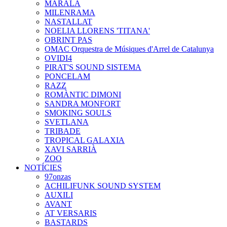
MARALA
MILENRAMA
NASTALLAT
NOELIA LLORENS 'TITANA'
OBRINT PAS
OMAC Orquestra de Músiques d'Arrel de Catalunya
OVIDI4
PIRAT'S SOUND SISTEMA
PONCELAM
RAZZ
ROMÀNTIC DIMONI
SANDRA MONFORT
SMOKING SOULS
SVETLANA
TRIBADE
TROPICAL GALAXIA
XAVI SARRIÀ
ZOO
NOTÍCIES
97onzas
ACHILIFUNK SOUND SYSTEM
AUXILI
AVANT
AT VERSARIS
BASTARDS