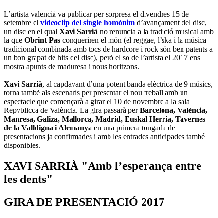
L’artista valencià va publicar per sorpresa el divendres 15 de
setembre el
videoclip del single homònim
d’avançament del disc,
un disc en el qual
Xavi Sarrià
no renuncia a la tradició musical amb
la que
Obrint Pas
conqueriren el món (el reggae, l’ska i la música
tradicional combinada amb tocs de hardcore i rock són ben patents a
un bon grapat de hits del disc), però el so de l’artista el 2017 ens
mostra apunts de maduresa i nous horitzons.
Xavi Sarrià
, al capdavant d’una potent banda elèctrica de 9 músics,
torna també als escenaris per presentar el nou treball amb un
espectacle que començarà a girar el 10 de novembre a la sala
Repvblicca de València. La gira passarà per
Barcelona, València,
Manresa, Galiza, Mallorca, Madrid, Euskal Herria, Tavernes
de la Valldigna i Alemanya
en una primera tongada de
presentacions ja confirmades i amb les entrades anticipades també
disponibles.
XAVI SARRIÀ "Amb l’esperança entre
les dents"
GIRA DE PRESENTACIÓ 2017