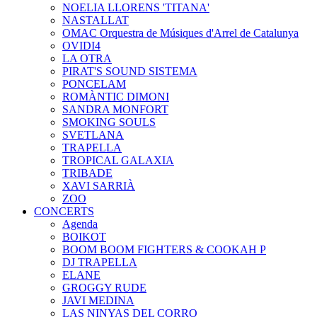
NOELIA LLORENS 'TITANA'
NASTALLAT
OMAC Orquestra de Músiques d'Arrel de Catalunya
OVIDI4
LA OTRA
PIRAT'S SOUND SISTEMA
PONCELAM
ROMÀNTIC DIMONI
SANDRA MONFORT
SMOKING SOULS
SVETLANA
TRAPELLA
TROPICAL GALAXIA
TRIBADE
XAVI SARRIÀ
ZOO
CONCERTS
Agenda
BOIKOT
BOOM BOOM FIGHTERS & COOKAH P
DJ TRAPELLA
ELANE
GROGGY RUDE
JAVI MEDINA
LAS NINYAS DEL CORRO