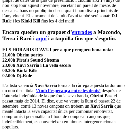
grapat de dates de la gira de presentació i clouran així 14 anys de
non-stop tour aquest novembre, encetant un parell de mesos de
descans abans no publiquin el seu quart i nou disc a principis de
l’any vinent. El tancament de la nit d’avui també serà sonat:
DJ
Rule
i les
Kinki Kill
fins les 4 del matí!
Encara queden un grapaet d’
entrades
a Macondo,
Terra i Racó
i
aquí
i a taquilla fins que s’esgotin.
ELS HORARIS D'AVUI per a que prengueu bona nota:
21.00h Obrim portes
22.00h Pirat's Sound Sistema
23.00h Xavi Sarrià i La vella escola
00.30h Kinki Kills
02.00h Dj-Rule
L’artista valencià
Xavi Sarrià
torna a la càrrega aquesta tardor amb
un nou disc titulat
‘Amb l’esperança entre les dents’
després de
l’aturada indefinida de la que fou la seva banda,
Obrint Pas
, el
passat maig de 2014. El disc, que va veure la llum el passat 22 de
setembre, conté 13 noves cançons on trobem un
Xavi Sarrià
que
manté intacta la seva capacitat única per combinar emotivitat,
compromís i personalitat a l’hora de composar cançons que,
indefectiblement, es converteixen en himnes intergeneracionals i
populars.