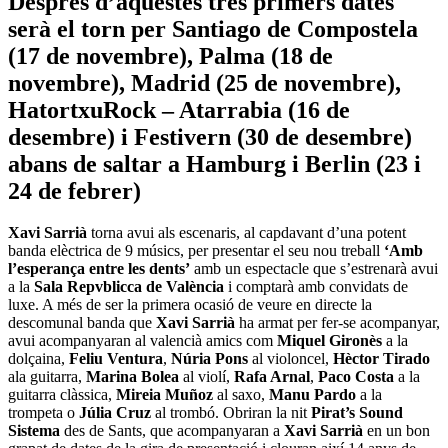
Després d’aquestes tres primers dates
serà el torn per Santiago de Compostela
(17 de novembre), Palma (18 de
novembre), Madrid (25 de novembre),
HatortxuRock – Atarrabia (16 de
desembre) i Festivern (30 de desembre)
abans de saltar a Hamburg i Berlin (23 i
24 de febrer)
Xavi Sarrià
torna avui als escenaris, al capdavant d’una potent
banda elèctrica de 9 músics, per presentar el seu nou treball
‘Amb
l’esperança entre les dents’
amb un espectacle que s’estrenarà avui
a la
Sala Repvblicca de València
i comptarà amb convidats de
luxe. A més de ser la primera ocasió de veure en directe la
descomunal banda que
Xavi Sarrià
ha armat per fer-se acompanyar,
avui acompanyaran al valencià amics com
Miquel Gironès
a la
dolçaina,
Feliu Ventura
,
Núria Pons
al violoncel,
Hèctor Tirado
ala guitarra,
Marina Bolea
al violí,
Rafa Arnal
,
Paco Costa
a la
guitarra clàssica,
Mireia Muñoz
al saxo,
Manu Pardo
a la
trompeta o
Júlia Cruz
al trombó. Obriran la nit
Pirat’s Sound
Sistema
des de Sants, que acompanyaran a
Xavi Sarrià
en un bon