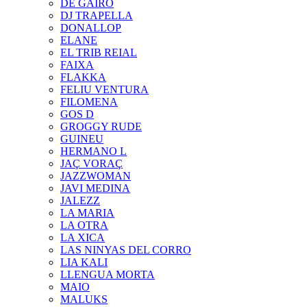
DE GAIRÓ
DJ TRAPELLA
DONALLOP
ELANE
EL TRIB REIAL
FAIXA
FLAKKA
FELIU VENTURA
FILOMENA
GOS D
GROGGY RUDE
GUINEU
HERMANO L
JAÇ VORAÇ
JAZZWOMAN
JAVI MEDINA
JALEZZ
LA MARIA
LA OTRA
LA XICA
LAS NINYAS DEL CORRO
LIA KALI
LLENGUA MORTA
MAIO
MALUKS