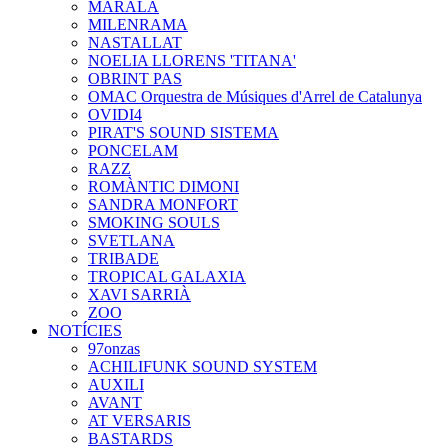
MARALA
MILENRAMA
NASTALLAT
NOELIA LLORENS 'TITANA'
OBRINT PAS
OMAC Orquestra de Músiques d'Arrel de Catalunya
OVIDI4
PIRAT'S SOUND SISTEMA
PONCELAM
RAZZ
ROMÀNTIC DIMONI
SANDRA MONFORT
SMOKING SOULS
SVETLANA
TRIBADE
TROPICAL GALAXIA
XAVI SARRIÀ
ZOO
NOTÍCIES
97onzas
ACHILIFUNK SOUND SYSTEM
AUXILI
AVANT
AT VERSARIS
BASTARDS