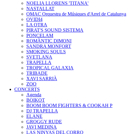
NOELIA LLORENS 'TITANA'
NASTALLAT
OMAC Orquestra de Músiques d'Arrel de Catalunya
OVIDI4
LA OTRA
PIRAT'S SOUND SISTEMA
PONCELAM
ROMÀNTIC DIMONI
SANDRA MONFORT
SMOKING SOULS
SVETLANA
TRAPELLA
TROPICAL GALAXIA
TRIBADE
XAVI SARRIÀ
ZOO
CONCERTS
Agenda
BOIKOT
BOOM BOOM FIGHTERS & COOKAH P
DJ TRAPELLA
ELANE
GROGGY RUDE
JAVI MEDINA
LAS NINYAS DEL CORRO