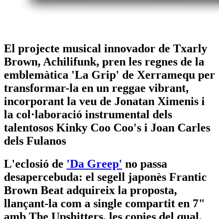
El projecte musical innovador de Txarly
Brown, Achilifunk, pren les regnes de la
emblemàtica 'La Grip' de Xerramequ per
transformar-la en un reggae vibrant,
incorporant la veu de Jonatan Ximenis i
la col·laboració instrumental dels
talentosos Kinky Coo Coo's i Joan Carles
dels Fulanos
L'eclosió de
'Da Greep'
no passa
desapercebuda: el segell japonès Frantic
Brown Beat adquireix la proposta,
llançant-la com a single compartit en 7"
amb The Upshitters, les copies del qual,