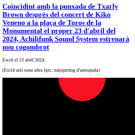
Coincidint amb la punxada de Txarly
Brown després del concert de Kiko
Veneno a la plaça de Toros de la
Monumental el proper 23 d'abril del
2024, Achilifunk Sound System estrenarà
nou cogombrot
Escrit el
23 abril 2024
.
(Escrit així sona ultra èpic: màrqueting d'autoajuda)