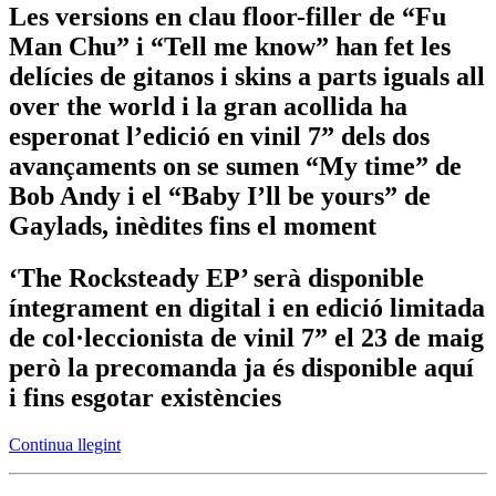
Les versions en clau floor-filler de “Fu
Man Chu” i “Tell me know” han fet les
delícies de gitanos i skins a parts iguals all
over the world i la gran acollida ha
esperonat l’edició en vinil 7” dels dos
avançaments on se sumen “My time” de
Bob Andy i el “Baby I’ll be yours” de
Gaylads, inèdites fins el moment
‘The Rocksteady EP’ serà disponible
íntegrament en digital i en edició limitada
de col·leccionista de vinil 7” el 23 de maig
però la precomanda ja és disponible aquí
i fins esgotar existències
Continua llegint