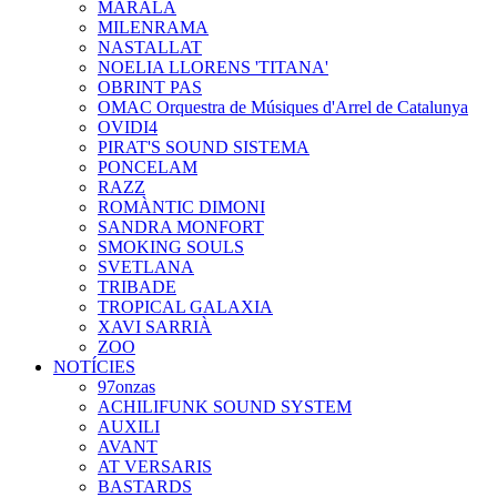
MARALA
MILENRAMA
NASTALLAT
NOELIA LLORENS 'TITANA'
OBRINT PAS
OMAC Orquestra de Músiques d'Arrel de Catalunya
OVIDI4
PIRAT'S SOUND SISTEMA
PONCELAM
RAZZ
ROMÀNTIC DIMONI
SANDRA MONFORT
SMOKING SOULS
SVETLANA
TRIBADE
TROPICAL GALAXIA
XAVI SARRIÀ
ZOO
NOTÍCIES
97onzas
ACHILIFUNK SOUND SYSTEM
AUXILI
AVANT
AT VERSARIS
BASTARDS