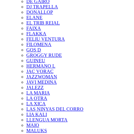
DE GAIRÓ
DJ TRAPELLA
DONALLOP
ELANE
EL TRIB REIAL
FAIXA
FLAKKA
FELIU VENTURA
FILOMENA
GOS D
GROGGY RUDE
GUINEU
HERMANO L
JAÇ VORAÇ
JAZZWOMAN
JAVI MEDINA
JALEZZ
LA MARIA
LA OTRA
LA XICA
LAS NINYAS DEL CORRO
LIA KALI
LLENGUA MORTA
MAIO
MALUKS