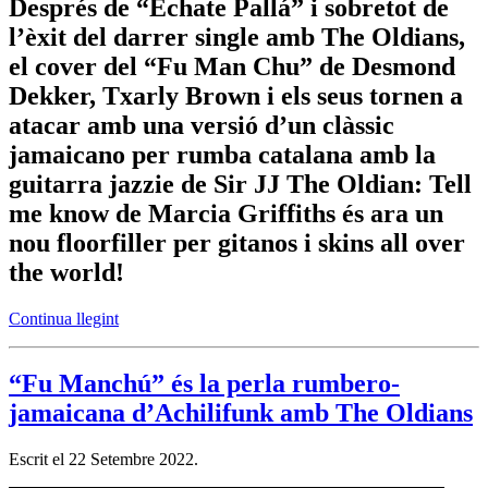
Després de “Échate Pallá” i sobretot de
l’èxit del darrer single amb The Oldians,
el cover del “Fu Man Chu” de Desmond
Dekker, Txarly Brown i els seus tornen a
atacar amb una versió d’un clàssic
jamaicano per rumba catalana amb la
guitarra jazzie de Sir JJ The Oldian: Tell
me know de Marcia Griffiths és ara un
nou floorfiller per gitanos i skins all over
the world!
Continua llegint
“Fu Manchú” és la perla rumbero-
jamaicana d’Achilifunk amb The Oldians
Escrit el
22 Setembre 2022
.