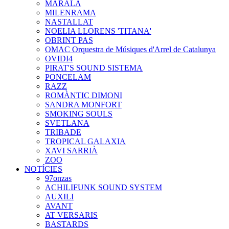
MARALA
MILENRAMA
NASTALLAT
NOELIA LLORENS 'TITANA'
OBRINT PAS
OMAC Orquestra de Músiques d'Arrel de Catalunya
OVIDI4
PIRAT'S SOUND SISTEMA
PONCELAM
RAZZ
ROMÀNTIC DIMONI
SANDRA MONFORT
SMOKING SOULS
SVETLANA
TRIBADE
TROPICAL GALAXIA
XAVI SARRIÀ
ZOO
NOTÍCIES
97onzas
ACHILIFUNK SOUND SYSTEM
AUXILI
AVANT
AT VERSARIS
BASTARDS