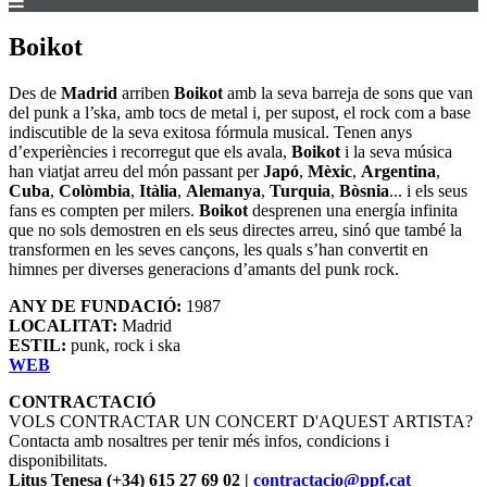
Boikot
Des de
Madrid
arriben
Boikot
amb la seva barreja de sons que van
del punk a l’ska, amb tocs de metal i, per supost, el rock com a base
indiscutible de la seva exitosa fórmula musical. Tenen anys
d’experiències i recorregut que els avala,
Boikot
i la seva música
han viatjat arreu del món passant per
Japó
,
Mèxic
,
Argentina
,
Cuba
,
Colòmbia
,
Itàlia
,
Alemanya
,
Turquia
,
Bòsnia
... i els seus
fans es compten per milers.
Boikot
desprenen una energía infinita
que no sols demostren en els seus directes arreu, sinó que també la
transformen en les seves cançons, les quals s’han convertit en
himnes per diverses generacions d’amants del punk rock.
ANY DE FUNDACIÓ:
1987
LOCALITAT:
Madrid
ESTIL:
punk, rock i ska
WEB
CONTRACTACIÓ
VOLS CONTRACTAR UN CONCERT D'AQUEST ARTISTA?
Contacta amb nosaltres per tenir més infos, condicions i
disponibilitats.
Litus Tenesa (+34) 615 27 69 02 |
contractacio@ppf.cat