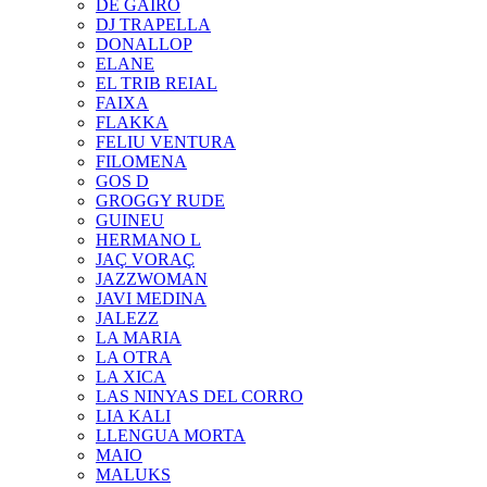
DE GAIRÓ
DJ TRAPELLA
DONALLOP
ELANE
EL TRIB REIAL
FAIXA
FLAKKA
FELIU VENTURA
FILOMENA
GOS D
GROGGY RUDE
GUINEU
HERMANO L
JAÇ VORAÇ
JAZZWOMAN
JAVI MEDINA
JALEZZ
LA MARIA
LA OTRA
LA XICA
LAS NINYAS DEL CORRO
LIA KALI
LLENGUA MORTA
MAIO
MALUKS