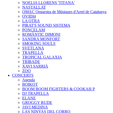
NOELIA LLORENS 'TITANA'
NASTALLAT
OMAC Orquestra de Músiques d'Arrel de Catalunya
OVIDI4
LA OTRA
PIRAT'S SOUND SISTEMA
PONCELAM
ROMÀNTIC DIMONI
SANDRA MONFORT
SMOKING SOULS
SVETLANA
TRAPELLA
TROPICAL GALAXIA
TRIBADE
XAVI SARRIÀ
ZOO
CONCERTS
Agenda
BOIKOT
BOOM BOOM FIGHTERS & COOKAH P
DJ TRAPELLA
ELANE
GROGGY RUDE
JAVI MEDINA
LAS NINYAS DEL CORRO