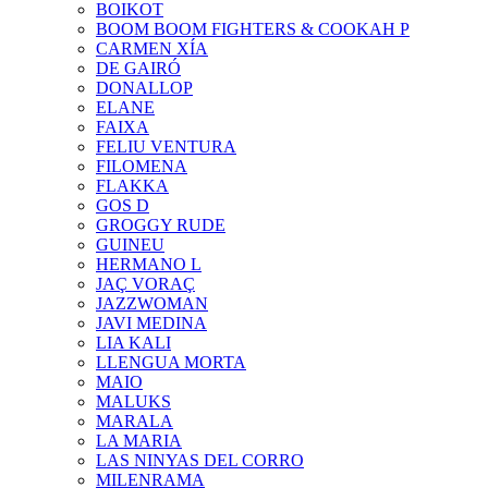
BOIKOT
BOOM BOOM FIGHTERS & COOKAH P
CARMEN XÍA
DE GAIRÓ
DONALLOP
ELANE
FAIXA
FELIU VENTURA
FILOMENA
FLAKKA
GOS D
GROGGY RUDE
GUINEU
HERMANO L
JAÇ VORAÇ
JAZZWOMAN
JAVI MEDINA
LIA KALI
LLENGUA MORTA
MAIO
MALUKS
MARALA
LA MARIA
LAS NINYAS DEL CORRO
MILENRAMA