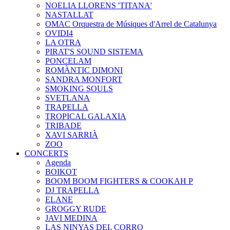
NOELIA LLORENS 'TITANA'
NASTALLAT
OMAC Orquestra de Músiques d'Arrel de Catalunya
OVIDI4
LA OTRA
PIRAT'S SOUND SISTEMA
PONCELAM
ROMÀNTIC DIMONI
SANDRA MONFORT
SMOKING SOULS
SVETLANA
TRAPELLA
TROPICAL GALAXIA
TRIBADE
XAVI SARRIÀ
ZOO
CONCERTS
Agenda
BOIKOT
BOOM BOOM FIGHTERS & COOKAH P
DJ TRAPELLA
ELANE
GROGGY RUDE
JAVI MEDINA
LAS NINYAS DEL CORRO