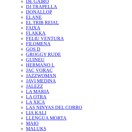
DE GAIRÓ
DJ TRAPELLA
DONALLOP
ELANE
EL TRIB REIAL
FAIXA
FLAKKA
FELIU VENTURA
FILOMENA
GOS D
GROGGY RUDE
GUINEU
HERMANO L
JAÇ VORAÇ
JAZZWOMAN
JAVI MEDINA
JALEZZ
LA MARIA
LA OTRA
LA XICA
LAS NINYAS DEL CORRO
LIA KALI
LLENGUA MORTA
MAIO
MALUKS