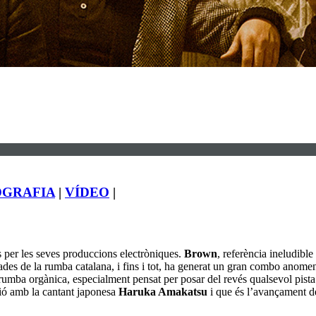
OGRAFIA
|
VÍDEO
|
 per les seves produccions electròniques.
Brown
, referència ineludibl
dades de la rumba catalana, i fins i tot, ha generat un gran combo anome
 rumba orgànica, especialment pensat per posar del revés qualsevol pista 
ció amb la cantant japonesa
Haruka Amakatsu
i que és l’avançament d