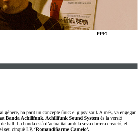
PPF!
e al gènere, ha parit un concepte únic: el gipsy soul. A més, va engegar
nat
Banda Achilifunk. Achilifunk Sound System
és la versió
de ball. La banda està d’actualitat amb la seva darrera creació, el
el seu cinquè LP,
‘Romandiñarme Camelo’.