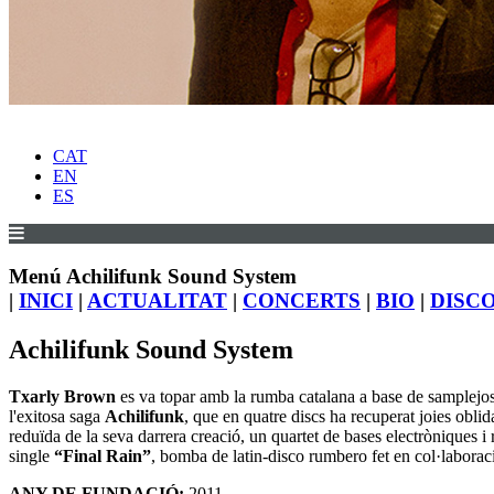
CAT
EN
ES
Menú Achilifunk Sound System
|
INICI
|
ACTUALITAT
|
CONCERTS
|
BIO
|
DISC
Achilifunk Sound System
Txarly Brown
es va topar amb la rumba catalana a base de samplejos
l'exitosa saga
Achilifunk
, que en quatre discs ha recuperat joies obli
reduïda de la seva darrera creació, un quartet de bases electròniques i
single
“Final Rain”
, bomba de latin-disco rumbero fet en col·labora
ANY DE FUNDACIÓ:
2011