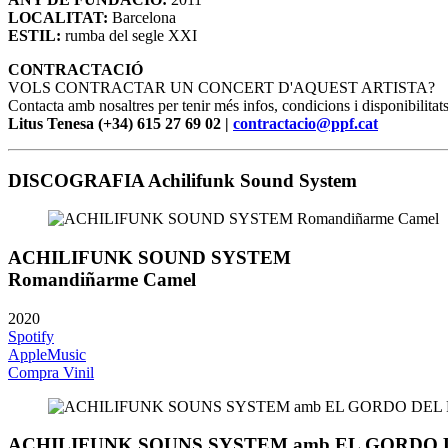
LOCALITAT:
Barcelona
ESTIL:
rumba del segle XXI
CONTRACTACIÓ
VOLS CONTRACTAR UN CONCERT D'AQUEST ARTISTA?
Contacta amb nosaltres per tenir més infos, condicions i disponibilitats
Litus Tenesa (+34) 615 27 69 02 |
contractacio@ppf.cat
DISCOGRAFIA Achilifunk Sound System
ACHILIFUNK SOUND SYSTEM
Romandiñarme Camel
2020
Spotify
AppleMusic
Compra Vinil
ACHILIFUNK SOUNS SYSTEM amb EL GORDO 