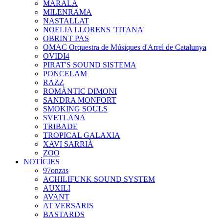
MARALA
MILENRAMA
NASTALLAT
NOELIA LLORENS 'TITANA'
OBRINT PAS
OMAC Orquestra de Músiques d'Arrel de Catalunya
OVIDI4
PIRAT'S SOUND SISTEMA
PONCELAM
RAZZ
ROMÀNTIC DIMONI
SANDRA MONFORT
SMOKING SOULS
SVETLANA
TRIBADE
TROPICAL GALAXIA
XAVI SARRIÀ
ZOO
NOTÍCIES
97onzas
ACHILIFUNK SOUND SYSTEM
AUXILI
AVANT
AT VERSARIS
BASTARDS