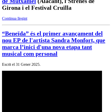
de Mutxamel
(Alacant), l'Strenes de
Girona i el Festival Cruïlla
Continua llegint
“Beneïda” és el primer avançament del
nou EP de l'artista Sandra Monfort, que
marca l’inici d'una nova etapa tant
musical com personal
Escrit el
31 Gener 2025
.