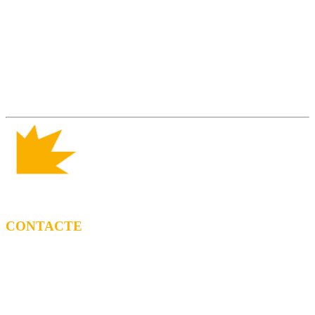
CONTACTE
CONTRACTACIÓ
Litus Tenesa (+34) 615 27 69 02 | litus@ppf.cat
Marc Escribano (+34) 660 314 015 |
marc.em@ppf.cat