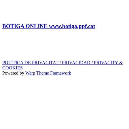
contractacio@ppf.cat
BOTIGA
Tel.: (+34) 93 878 74 80 comandes@ppf.cat
BOTIGA ONLINE www.botiga.ppf.cat
SEGELL DISCOGRÀFIC, LLICÈNCIES,
PROMOS i EDITORIAL
info@ppf.cat
POLÍTICA DE PRIVACITAT / PRIVACIDAD / PRIVACITY &
COOKIES
Powered by
Warp Theme Framework