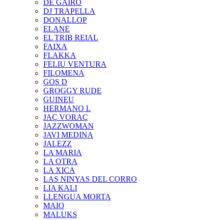
DE GAIRÓ
DJ TRAPELLA
DONALLOP
ELANE
EL TRIB REIAL
FAIXA
FLAKKA
FELIU VENTURA
FILOMENA
GOS D
GROGGY RUDE
GUINEU
HERMANO L
JAÇ VORAÇ
JAZZWOMAN
JAVI MEDINA
JALEZZ
LA MARIA
LA OTRA
LA XICA
LAS NINYAS DEL CORRO
LIA KALI
LLENGUA MORTA
MAIO
MALUKS