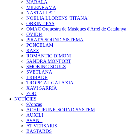
MARALA
MILENRAMA
NASTALLAT
NOELIA LLORENS 'TITANA'
OBRINT PAS
OMAC Orquestra de Músiques d'Arrel de Catalunya
OVIDI4
PIRAT'S SOUND SISTEMA
PONCELAM
RAZZ
ROMÀNTIC DIMONI
SANDRA MONFORT
SMOKING SOULS
SVETLANA
TRIBADE
TROPICAL GALAXIA
XAVI SARRIÀ
ZOO
NOTÍCIES
97onzas
ACHILIFUNK SOUND SYSTEM
AUXILI
AVANT
AT VERSARIS
BASTARDS