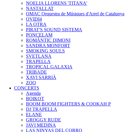
NOELIA LLORENS 'TITANA'
NASTALLAT
OMAC Orquestra de Músiques d'Arrel de Catalunya
OVIDI4
LA OTRA
PIRAT'S SOUND SISTEMA
PONCELAM
ROMÀNTIC DIMONI
SANDRA MONFORT
SMOKING SOULS
SVETLANA
TRAPELLA
TROPICAL GALAXIA
TRIBADE
XAVI SARRIÀ
ZOO
CONCERTS
Agenda
BOIKOT
BOOM BOOM FIGHTERS & COOKAH P
DJ TRAPELLA
ELANE
GROGGY RUDE
JAVI MEDINA
LAS NINYAS DEL CORRO