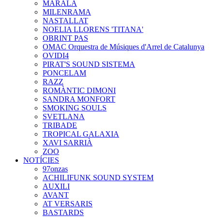
MARALA
MILENRAMA
NASTALLAT
NOELIA LLORENS 'TITANA'
OBRINT PAS
OMAC Orquestra de Músiques d'Arrel de Catalunya
OVIDI4
PIRAT'S SOUND SISTEMA
PONCELAM
RAZZ
ROMÀNTIC DIMONI
SANDRA MONFORT
SMOKING SOULS
SVETLANA
TRIBADE
TROPICAL GALAXIA
XAVI SARRIÀ
ZOO
NOTÍCIES
97onzas
ACHILIFUNK SOUND SYSTEM
AUXILI
AVANT
AT VERSARIS
BASTARDS