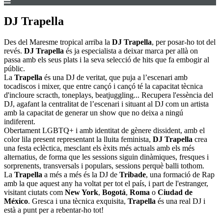
DJ Trapella
Des del Maresme tropical arriba la
DJ Trapella
, per posar-ho tot del
revés.
DJ Trapella
és ja especialista a deixar marca per allà on
passa amb els seus plats i la seva selecció de hits que fa embogir al
públic.
La
Trapella
és una DJ de veritat, que puja a l’escenari amb
tocadiscos i mixer, que entre cançó i cançó té la capacitat tècnica
d'incloure scracth, toneplays, beatjuggling... Recupera l'essència del
DJ, agafant la centralitat de l’escenari i situant al DJ com un artista
amb la capacitat de generar un show que no deixa a ningú
indiferent.
Obertament LGBTQ+ i amb identitat de gènere dissident, amb el
color lila present representant la lluita feminista,
DJ Trapella
crea
una festa eclèctica, mesclant els èxits més actuals amb els més
alternatius, de forma que les sessions siguin dinàmiques, fresques i
sorprenents, transversals i populars, sessions perquè balli tothom.
La
Trapella
a més a més és la DJ de
Tribade
, una formació de Rap
amb la que aquest any ha voltat per tot el país, i part de l'estranger,
visitant ciutats com
New York
,
Bogotá
,
Roma
o
Ciudad de
México
. Gresca i una tècnica exquisita,
Trapella
és una real DJ i
està a punt per a rebentar-ho tot!