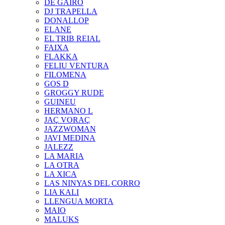
DE GAIRÓ
DJ TRAPELLA
DONALLOP
ELANE
EL TRIB REIAL
FAIXA
FLAKKA
FELIU VENTURA
FILOMENA
GOS D
GROGGY RUDE
GUINEU
HERMANO L
JAÇ VORAÇ
JAZZWOMAN
JAVI MEDINA
JALEZZ
LA MARIA
LA OTRA
LA XICA
LAS NINYAS DEL CORRO
LIA KALI
LLENGUA MORTA
MAIO
MALUKS