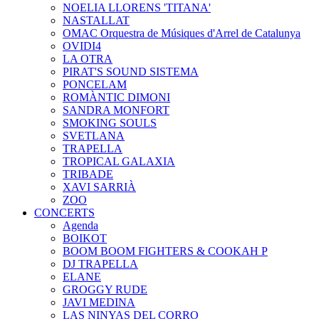
NOELIA LLORENS 'TITANA'
NASTALLAT
OMAC Orquestra de Músiques d'Arrel de Catalunya
OVIDI4
LA OTRA
PIRAT'S SOUND SISTEMA
PONCELAM
ROMÀNTIC DIMONI
SANDRA MONFORT
SMOKING SOULS
SVETLANA
TRAPELLA
TROPICAL GALAXIA
TRIBADE
XAVI SARRIÀ
ZOO
CONCERTS
Agenda
BOIKOT
BOOM BOOM FIGHTERS & COOKAH P
DJ TRAPELLA
ELANE
GROGGY RUDE
JAVI MEDINA
LAS NINYAS DEL CORRO