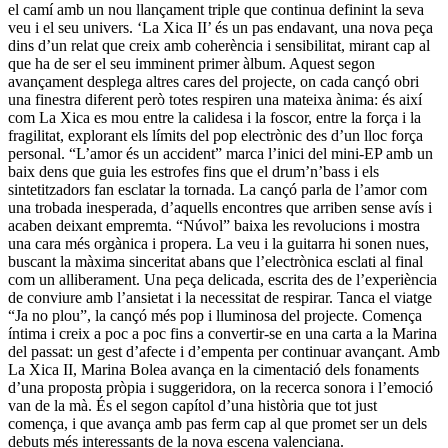
el camí amb un nou llançament triple que continua definint la seva
veu i el seu univers. ‘La Xica II’ és un pas endavant, una nova peça
dins d’un relat que creix amb coherència i sensibilitat, mirant cap al
que ha de ser el seu imminent primer àlbum. Aquest segon
avançament desplega altres cares del projecte, on cada cançó obri
una finestra diferent però totes respiren una mateixa ànima: és així
com La Xica es mou entre la calidesa i la foscor, entre la força i la
fragilitat, explorant els límits del pop electrònic des d’un lloc força
personal. “L’amor és un accident” marca l’inici del mini-EP amb un
baix dens que guia les estrofes fins que el drum’n’bass i els
sintetitzadors fan esclatar la tornada. La cançó parla de l’amor com
una trobada inesperada, d’aquells encontres que arriben sense avís i
acaben deixant empremta. “Núvol” baixa les revolucions i mostra
una cara més orgànica i propera. La veu i la guitarra hi sonen nues,
buscant la màxima sinceritat abans que l’electrònica esclati al final
com un alliberament. Una peça delicada, escrita des de l’experiència
de conviure amb l’ansietat i la necessitat de respirar. Tanca el viatge
“Ja no plou”, la cançó més pop i lluminosa del projecte. Comença
íntima i creix a poc a poc fins a convertir-se en una carta a la Marina
del passat: un gest d’afecte i d’empenta per continuar avançant. Amb
La Xica II, Marina Bolea avança en la cimentació dels fonaments
d’una proposta pròpia i suggeridora, on la recerca sonora i l’emoció
van de la mà. És el segon capítol d’una història que tot just
comença, i que avança amb pas ferm cap al que promet ser un dels
debuts més interessants de la nova escena valenciana.