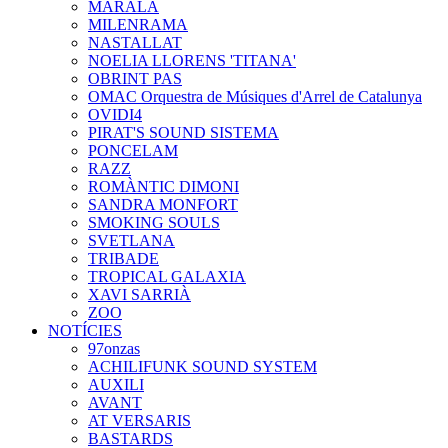
MARALA
MILENRAMA
NASTALLAT
NOELIA LLORENS 'TITANA'
OBRINT PAS
OMAC Orquestra de Músiques d'Arrel de Catalunya
OVIDI4
PIRAT'S SOUND SISTEMA
PONCELAM
RAZZ
ROMÀNTIC DIMONI
SANDRA MONFORT
SMOKING SOULS
SVETLANA
TRIBADE
TROPICAL GALAXIA
XAVI SARRIÀ
ZOO
NOTÍCIES
97onzas
ACHILIFUNK SOUND SYSTEM
AUXILI
AVANT
AT VERSARIS
BASTARDS