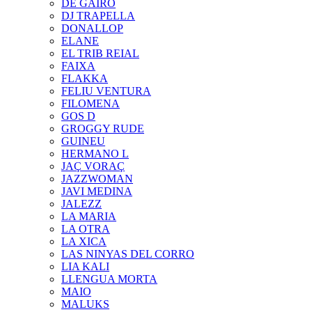
DE GAIRÓ
DJ TRAPELLA
DONALLOP
ELANE
EL TRIB REIAL
FAIXA
FLAKKA
FELIU VENTURA
FILOMENA
GOS D
GROGGY RUDE
GUINEU
HERMANO L
JAÇ VORAÇ
JAZZWOMAN
JAVI MEDINA
JALEZZ
LA MARIA
LA OTRA
LA XICA
LAS NINYAS DEL CORRO
LIA KALI
LLENGUA MORTA
MAIO
MALUKS