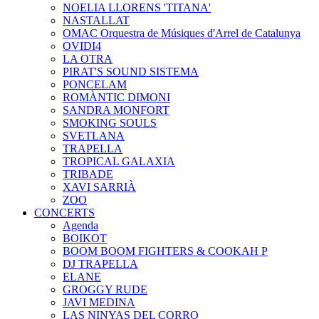
NOELIA LLORENS 'TITANA'
NASTALLAT
OMAC Orquestra de Músiques d'Arrel de Catalunya
OVIDI4
LA OTRA
PIRAT'S SOUND SISTEMA
PONCELAM
ROMÀNTIC DIMONI
SANDRA MONFORT
SMOKING SOULS
SVETLANA
TRAPELLA
TROPICAL GALAXIA
TRIBADE
XAVI SARRIÀ
ZOO
CONCERTS
Agenda
BOIKOT
BOOM BOOM FIGHTERS & COOKAH P
DJ TRAPELLA
ELANE
GROGGY RUDE
JAVI MEDINA
LAS NINYAS DEL CORRO