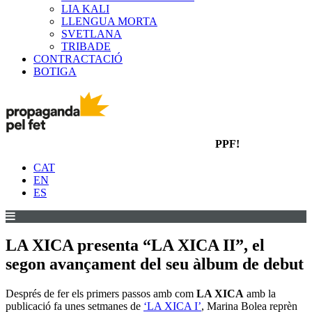
LIA KALI
LLENGUA MORTA
SVETLANA
TRIBADE
CONTRACTACIÓ
BOTIGA
PPF!
CAT
EN
ES
LA XICA presenta “LA XICA II”, el
segon avançament del seu àlbum de debut
Després de fer els primers passos amb com
LA XICA
amb la
publicació fa unes setmanes de
‘LA XICA I’
, Marina Bolea reprèn