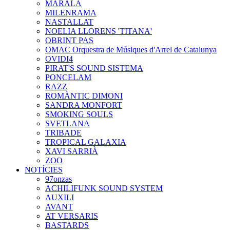
MARALA
MILENRAMA
NASTALLAT
NOELIA LLORENS 'TITANA'
OBRINT PAS
OMAC Orquestra de Músiques d'Arrel de Catalunya
OVIDI4
PIRAT'S SOUND SISTEMA
PONCELAM
RAZZ
ROMÀNTIC DIMONI
SANDRA MONFORT
SMOKING SOULS
SVETLANA
TRIBADE
TROPICAL GALAXIA
XAVI SARRIÀ
ZOO
NOTÍCIES
97onzas
ACHILIFUNK SOUND SYSTEM
AUXILI
AVANT
AT VERSARIS
BASTARDS