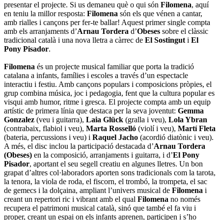
presentar el projecte. Si us demaneu què o qui són
Filomena
, aquí
en teniu la millor resposta:
Filomena
són els que vénen a cantar,
amb rialles i cançons per fer-te ballar! Aquest primer single compta
amb els arranjaments d’
Arnau Tordera
d’
Obeses
sobre el clàssic
tradicional català i una nova lletra a càrrec de
El Sostingut
i
El
Pony Pisador
.
Filomena
és un projecte musical familiar que porta la tradició
catalana a infants, famílies i escoles a través d’un espectacle
interactiu i festiu. Amb cançons populars i composicions pròpies, el
grup combina música, joc i pedagogia, fent que la cultura popular es
visqui amb humor, ritme i gresca. El projecte compta amb un equip
artístic de primera línia que destaca per la seva joventut:
Gemma
Gonzalez
(veu i guitarra),
Laia Glück
(gralla i veu),
Lola Ybran
(contrabaix, flabiol i veu),
Marta Rosselló
(violí i veu),
Martí Fleta
(bateria, percussions i veu) i
Raquel Jacho
(acordió diatònic i veu).
A més, el disc inclou la participació destacada d’
Arnau Tordera
(Obeses)
en la composició, arranjaments i guitarra, i d’
El Pony
Pisador
, aportant el seu segell creatiu en algunes lletres. Un bon
grapat d’altres col·laboradors aporten sons tradicionals com la tarota,
la tenora, la viola de roda, el fiscorn, el trombó, la trompeta, el sac
de gemecs i la dolçaina, ampliant l’univers musical de
Filomena
i
creant un repertori ric i vibrant amb el qual
Filomena
no només
recupera el patrimoni musical català, sinó que també el fa viu i
proper, creant un espai on els infants aprenen, participen i s’ho