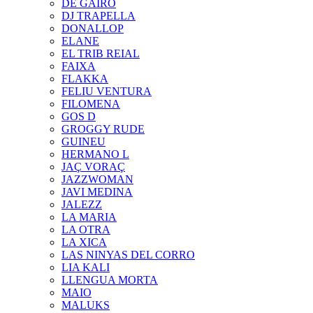
DE GAIRÓ
DJ TRAPELLA
DONALLOP
ELANE
EL TRIB REIAL
FAIXA
FLAKKA
FELIU VENTURA
FILOMENA
GOS D
GROGGY RUDE
GUINEU
HERMANO L
JAÇ VORAÇ
JAZZWOMAN
JAVI MEDINA
JALEZZ
LA MARIA
LA OTRA
LA XICA
LAS NINYAS DEL CORRO
LIA KALI
LLENGUA MORTA
MAIO
MALUKS