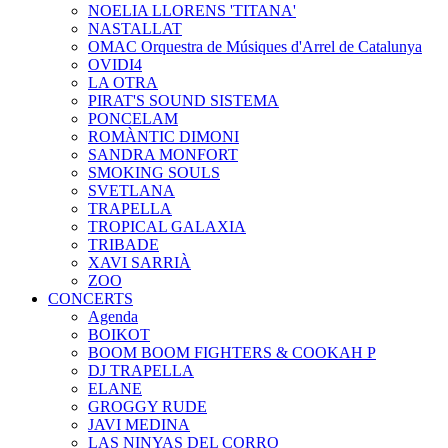
NOELIA LLORENS 'TITANA'
NASTALLAT
OMAC Orquestra de Músiques d'Arrel de Catalunya
OVIDI4
LA OTRA
PIRAT'S SOUND SISTEMA
PONCELAM
ROMÀNTIC DIMONI
SANDRA MONFORT
SMOKING SOULS
SVETLANA
TRAPELLA
TROPICAL GALAXIA
TRIBADE
XAVI SARRIÀ
ZOO
CONCERTS
Agenda
BOIKOT
BOOM BOOM FIGHTERS & COOKAH P
DJ TRAPELLA
ELANE
GROGGY RUDE
JAVI MEDINA
LAS NINYAS DEL CORRO