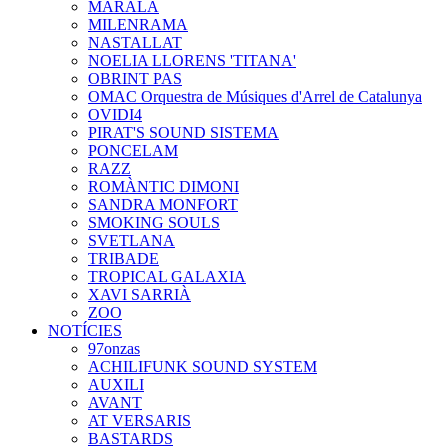
MARALA
MILENRAMA
NASTALLAT
NOELIA LLORENS 'TITANA'
OBRINT PAS
OMAC Orquestra de Músiques d'Arrel de Catalunya
OVIDI4
PIRAT'S SOUND SISTEMA
PONCELAM
RAZZ
ROMÀNTIC DIMONI
SANDRA MONFORT
SMOKING SOULS
SVETLANA
TRIBADE
TROPICAL GALAXIA
XAVI SARRIÀ
ZOO
NOTÍCIES
97onzas
ACHILIFUNK SOUND SYSTEM
AUXILI
AVANT
AT VERSARIS
BASTARDS