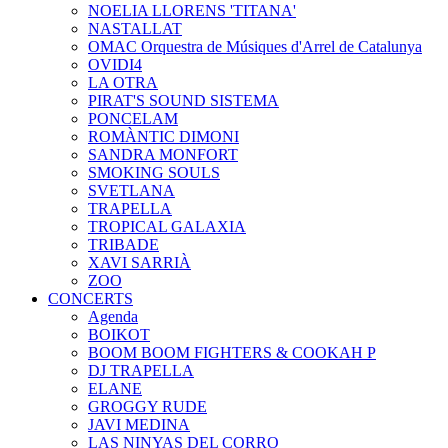
NOELIA LLORENS 'TITANA'
NASTALLAT
OMAC Orquestra de Músiques d'Arrel de Catalunya
OVIDI4
LA OTRA
PIRAT'S SOUND SISTEMA
PONCELAM
ROMÀNTIC DIMONI
SANDRA MONFORT
SMOKING SOULS
SVETLANA
TRAPELLA
TROPICAL GALAXIA
TRIBADE
XAVI SARRIÀ
ZOO
CONCERTS
Agenda
BOIKOT
BOOM BOOM FIGHTERS & COOKAH P
DJ TRAPELLA
ELANE
GROGGY RUDE
JAVI MEDINA
LAS NINYAS DEL CORRO