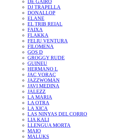
DE GAIRÓ
DJ TRAPELLA
DONALLOP
ELANE
EL TRIB REIAL
FAIXA
FLAKKA
FELIU VENTURA
FILOMENA
GOS D
GROGGY RUDE
GUINEU
HERMANO L
JAÇ VORAÇ
JAZZWOMAN
JAVI MEDINA
JALEZZ
LA MARIA
LA OTRA
LA XICA
LAS NINYAS DEL CORRO
LIA KALI
LLENGUA MORTA
MAIO
MALUKS