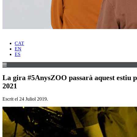
CAT
EN
ES
La gira #5AnysZOO passarà aquest estiu pel
2021
Escrit el
24 Juliol 2019
.