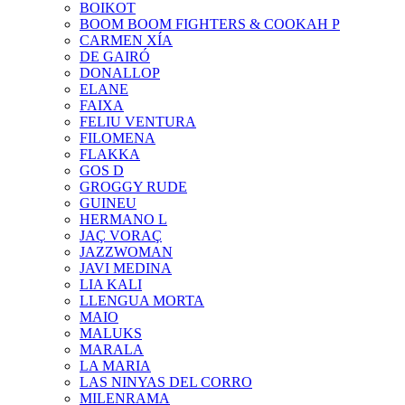
BOIKOT
BOOM BOOM FIGHTERS & COOKAH P
CARMEN XÍA
DE GAIRÓ
DONALLOP
ELANE
FAIXA
FELIU VENTURA
FILOMENA
FLAKKA
GOS D
GROGGY RUDE
GUINEU
HERMANO L
JAÇ VORAÇ
JAZZWOMAN
JAVI MEDINA
LIA KALI
LLENGUA MORTA
MAIO
MALUKS
MARALA
LA MARIA
LAS NINYAS DEL CORRO
MILENRAMA