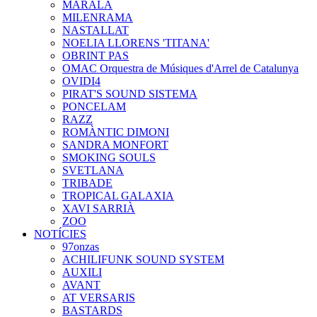
MARALA
MILENRAMA
NASTALLAT
NOELIA LLORENS 'TITANA'
OBRINT PAS
OMAC Orquestra de Músiques d'Arrel de Catalunya
OVIDI4
PIRAT'S SOUND SISTEMA
PONCELAM
RAZZ
ROMÀNTIC DIMONI
SANDRA MONFORT
SMOKING SOULS
SVETLANA
TRIBADE
TROPICAL GALAXIA
XAVI SARRIÀ
ZOO
NOTÍCIES
97onzas
ACHILIFUNK SOUND SYSTEM
AUXILI
AVANT
AT VERSARIS
BASTARDS