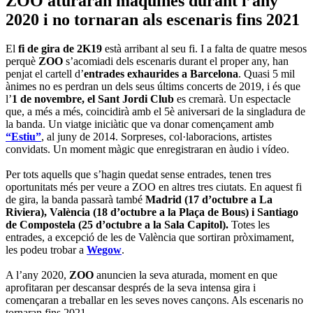
ZOO aturaran màquines durant l’any
2020 i no tornaran als escenaris fins 2021
El
fi de gira de 2K19
està arribant al seu fi. I a falta de quatre mesos
perquè
ZOO
s’acomiadi dels escenaris durant el proper any, han
penjat el cartell d’
entrades exhaurides a Barcelona
. Quasi 5 mil
ànimes no es perdran un dels seus últims concerts de 2019, i és que
l’
1 de novembre, el Sant Jordi Club
es cremarà. Un espectacle
que, a més a més, coincidirà amb el 5è aniversari de la singladura de
la banda. Un viatge iniciàtic que va donar començament amb
“Estiu”
, al juny de 2014. Sorpreses, col·laboracions, artistes
convidats. Un moment màgic que enregistraran en àudio i vídeo.
Per tots aquells que s’hagin quedat sense entrades, tenen tres
oportunitats més per veure a ZOO en altres tres ciutats. En aquest fi
de gira, la banda passarà també
Madrid (17 d’octubre a La
Riviera), València (18 d’octubre a la Plaça de Bous) i Santiago
de Compostela (25 d’octubre a la Sala Capitol).
Totes les
entrades, a excepció de les de València que sortiran pròximament,
les podeu trobar a
Wegow
.
A l’any 2020,
ZOO
anuncien la seva aturada, moment en que
aprofitaran per descansar després de la seva intensa gira i
començaran a treballar en les seves noves cançons. Als escenaris no
tornaran fins 2021.