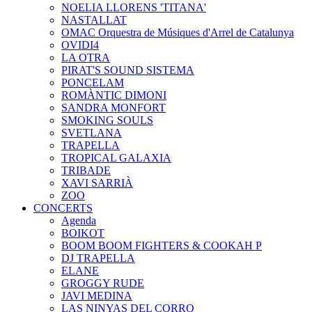
NOELIA LLORENS 'TITANA'
NASTALLAT
OMAC Orquestra de Músiques d'Arrel de Catalunya
OVIDI4
LA OTRA
PIRAT'S SOUND SISTEMA
PONCELAM
ROMÀNTIC DIMONI
SANDRA MONFORT
SMOKING SOULS
SVETLANA
TRAPELLA
TROPICAL GALAXIA
TRIBADE
XAVI SARRIÀ
ZOO
CONCERTS
Agenda
BOIKOT
BOOM BOOM FIGHTERS & COOKAH P
DJ TRAPELLA
ELANE
GROGGY RUDE
JAVI MEDINA
LAS NINYAS DEL CORRO