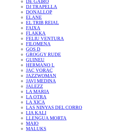
DE GAIRÓ
DJ TRAPELLA
DONALLOP
ELANE
EL TRIB REIAL
FAIXA
FLAKKA
FELIU VENTURA
FILOMENA
GOS D
GROGGY RUDE
GUINEU
HERMANO L
JAÇ VORAÇ
JAZZWOMAN
JAVI MEDINA
JALEZZ
LA MARIA
LA OTRA
LA XICA
LAS NINYAS DEL CORRO
LIA KALI
LLENGUA MORTA
MAIO
MALUKS