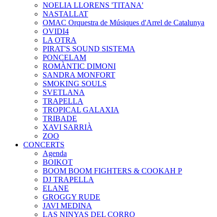
NOELIA LLORENS 'TITANA'
NASTALLAT
OMAC Orquestra de Músiques d'Arrel de Catalunya
OVIDI4
LA OTRA
PIRAT'S SOUND SISTEMA
PONCELAM
ROMÀNTIC DIMONI
SANDRA MONFORT
SMOKING SOULS
SVETLANA
TRAPELLA
TROPICAL GALAXIA
TRIBADE
XAVI SARRIÀ
ZOO
CONCERTS
Agenda
BOIKOT
BOOM BOOM FIGHTERS & COOKAH P
DJ TRAPELLA
ELANE
GROGGY RUDE
JAVI MEDINA
LAS NINYAS DEL CORRO