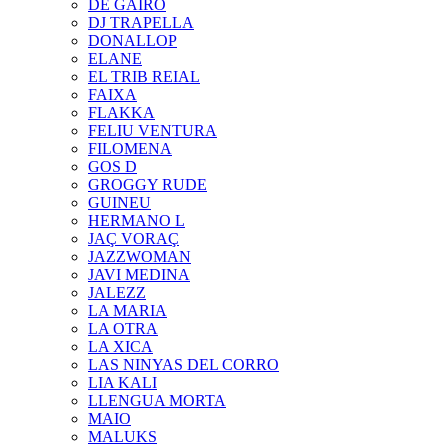
DE GAIRÓ
DJ TRAPELLA
DONALLOP
ELANE
EL TRIB REIAL
FAIXA
FLAKKA
FELIU VENTURA
FILOMENA
GOS D
GROGGY RUDE
GUINEU
HERMANO L
JAÇ VORAÇ
JAZZWOMAN
JAVI MEDINA
JALEZZ
LA MARIA
LA OTRA
LA XICA
LAS NINYAS DEL CORRO
LIA KALI
LLENGUA MORTA
MAIO
MALUKS