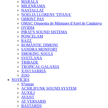
MARALA
MILENRAMA
NASTALLAT
NOELIA LLORENS 'TITANA'
OBRINT PAS
OMAC Orquestra de Músiques d'Arrel de Catalunya
OVIDI4
PIRAT'S SOUND SISTEMA
PONCELAM
RAZZ
ROMÀNTIC DIMONI
SANDRA MONFORT
SMOKING SOULS
SVETLANA
TRIBADE
TROPICAL GALAXIA
XAVI SARRIÀ
ZOO
NOTÍCIES
97onzas
ACHILIFUNK SOUND SYSTEM
AUXILI
AVANT
AT VERSARIS
BASTARDS