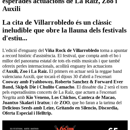
esperades actuacions de La Raíz, Zoo i
Auxili
La cita de Villarrobledo és un clàssic
ineludible que obre la llauna dels festivals
d'estiu...
L'edició d'enguany del
Viña Rock de Villarrobledo
torna a apuntar
a record històric d'assistència. El festival, que compta amb el bo i
millor del panorama estatal de tots els estils musicals i que també
ofereix perles internacionals, acollirà enguany les actuacions
d'
Auxili, Zoo i La Raíz.
El primers en actuar serà la reggae band
valenciana Auxili, que tocarà el dijous 30 d'abril a l'escenari
Cooway amb Fyahbowoy, Roberto Sanchez & Forward Ever
Band, Skip& Die i Chulito Camacho
. El dissabte dia 2 serà el torn
pels esperadíssims concerts de La Raíz, que actuen a l'escenari
Negrita amb
Kio Veneno, Los Chichos, Canteca de Macao,
Juantxo Skalari i Iratxo
; i de
ZOO
, que ho faran a la tarima del
Delicious Seeds amb Leize, Gritando en Silencio, Discordia,
Oferta Especial i Helltrip.