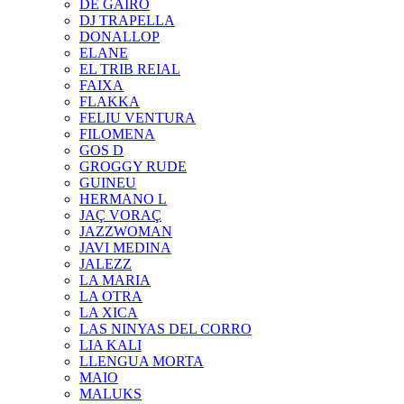
DE GAIRÓ
DJ TRAPELLA
DONALLOP
ELANE
EL TRIB REIAL
FAIXA
FLAKKA
FELIU VENTURA
FILOMENA
GOS D
GROGGY RUDE
GUINEU
HERMANO L
JAÇ VORAÇ
JAZZWOMAN
JAVI MEDINA
JALEZZ
LA MARIA
LA OTRA
LA XICA
LAS NINYAS DEL CORRO
LIA KALI
LLENGUA MORTA
MAIO
MALUKS