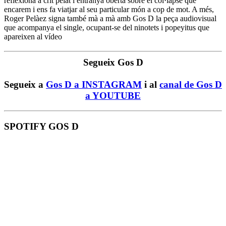
reflexiona a crit pelat i entranya oberta sobre el col·lapse que
encarem i ens fa viatjar al seu particular món a cop de mot. A més,
Roger Pelàez signa també mà a mà amb Gos D la peça audiovisual
que acompanya el single, ocupant-se del ninotets i popeyitus que
apareixen al vídeo
Segueix Gos D
Segueix a
Gos D a INSTAGRAM
i al
canal de Gos D
a YOUTUBE
SPOTIFY GOS D