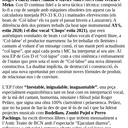
Meko
. Gos D continua fidel a la seva tàctica i tècnica: composició
lo-fi a cop de sample amb màquines obsoletes (en aquest cas la
calculadora tunejada PO-33 K.O.) i matinades efervescents (els
beats de ‘Col·labse’ els va parir el passat hivern a Lanzarote). A
diferència dels dos primers treballs (la beat tape instrumental
AYS,
estiu 2020; i el disc vocal ‘Chops’ estiu 2021)
, que eren
autèntiques vomitades de beats i col·labos vocals d’esperit lliure, a
‘Col·labse’ el productor maresmenc ha fet treballar els lletristes i
cantants al voltant d’un missatge comú, el tan manit però actualíssim
“col·lapse”, que aquí cada poeta i MC ha interpretat al seu aire. Al
nou EP de Gos D el “col·lapse” com a crisi sistèmica i enfonsament
de l’status quo pren sota el nom de “Col·labse” una nova dimensió
constructiva. La dualitat implícita, de destrucció i construcció, és
aquí una nova oportunitat per construir noves fórmules de produir,
de relacionar-nos i de conviure.
L’EP l’obre
“Inestable, inigualable, inaguantable”
, una peça
especialment esquizofrènica tant en beat com en interpretació vocal,
de la mà del cantant, humorista, ninotaire i filòsof julai Roger
Pelàez, que signa una obra 100% clarivident i pelaesienca. Pelàez,
que no ha parat de liar-la des de que té ús de raó i que ha liderat
projectes musicals com
Budellam, Zombi Pujol o Perro
Pachingo
, ha escrit diversos llibres i que trobem mensualment a
l’Antic Teatre de BCN amb l’espectacle “Ejaculant diarrea”,