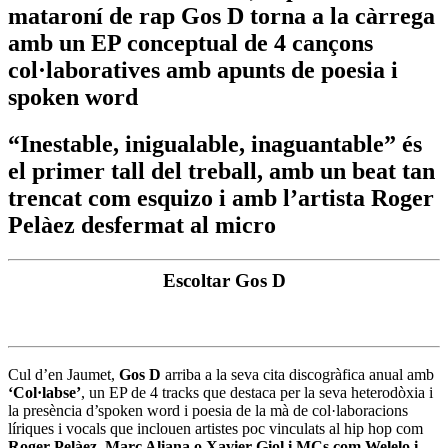
mataroní de rap Gos D torna a la càrrega
amb un EP conceptual de 4 cançons
col·laboratives amb apunts de poesia i
spoken word
“Inestable, inigualable, inaguantable” és
el primer tall del treball, amb un beat tan
trencat com esquizo i amb l’artista Roger
Pelàez desfermat al micro
Escoltar Gos D
Cul d’en Jaumet,
Gos D
arriba a la seva cita discogràfica anual amb
‘Col·labse’
, un EP de 4 tracks que destaca per la seva heterodòxia i
la presència d’spoken word i poesia de la mà de col·laboracions
líriques i vocals que inclouen artistes poc vinculats al hip hop com
Roger Pelàez, Marc Aliana o Xavier Giol i MCs com Welelo i