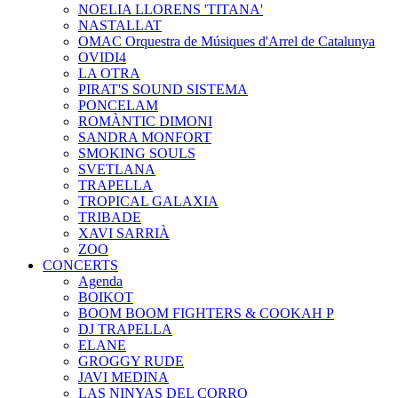
NOELIA LLORENS 'TITANA'
NASTALLAT
OMAC Orquestra de Músiques d'Arrel de Catalunya
OVIDI4
LA OTRA
PIRAT'S SOUND SISTEMA
PONCELAM
ROMÀNTIC DIMONI
SANDRA MONFORT
SMOKING SOULS
SVETLANA
TRAPELLA
TROPICAL GALAXIA
TRIBADE
XAVI SARRIÀ
ZOO
CONCERTS
Agenda
BOIKOT
BOOM BOOM FIGHTERS & COOKAH P
DJ TRAPELLA
ELANE
GROGGY RUDE
JAVI MEDINA
LAS NINYAS DEL CORRO