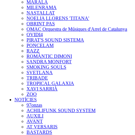
MARALA
MILENRAMA
NASTALLAT
NOELIA LLORENS 'TITANA'
OBRINT PAS
OMAC Orquestra de Músiques d'Arrel de Catalunya
OVIDI4
PIRAT'S SOUND SISTEMA
PONCELAM
RAZZ
ROMÀNTIC DIMONI
SANDRA MONFORT
SMOKING SOULS
SVETLANA
TRIBADE
TROPICAL GALAXIA
XAVI SARRIÀ
ZOO
NOTÍCIES
97onzas
ACHILIFUNK SOUND SYSTEM
AUXILI
AVANT
AT VERSARIS
BASTARDS