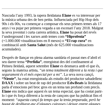
Nascuda l’any 1993, la rapera lleidatana
Elane
es va interessar per
la música urbana des de ben petita. Influenciada pel Hip Hop dels
90s i els 00s, va començar a composar els seus primers temes als 17
anys i va pujar per primera vegada a un escenari l’any 2018. Malgrat
la seva joventut i curta carrera artística,
Elane
ha posat del revés
l’underground i les xarxes amb temes com
“Hiprofenia”
(+1.000.000 visualitzacions en 8 mesos) o
“El rap cura”
en
combinació amb
Santa Salut
(més de 625.000 visualitzacions
acumulades).
Després de llançar en plena alarma sanitària el passat mes d’abril el
seu darrer tema
“Perfidia”
, enregistrat des del confinament al
Pirineu lleidatà, aquest setembre
Elane
es desmarca amb el que és,
segons la mateixa artista,
“un tema totalment diferent a la resta i que
segurament és el més especial per a mi”
. La seva nova cançó,
“Niente”
, ha estat enregistrada als estudis del productor sabadellenc
DAAX
i sobre un beat de rap del productor
EdwBeats
la lleidatana
parla d’emocions pel broc gros en un tema tan profund com precís.
Elane
ens indica que aquest és un tema especial, que ha costat parir-
lo i que és força diferent a la resta de cançons que ha publicat fins el
moment:
“aquesta cançó fa temps que la tenia preparada, però he
hagut de deslliurar-me d’algunes cuirasses i deixar enrere algunes