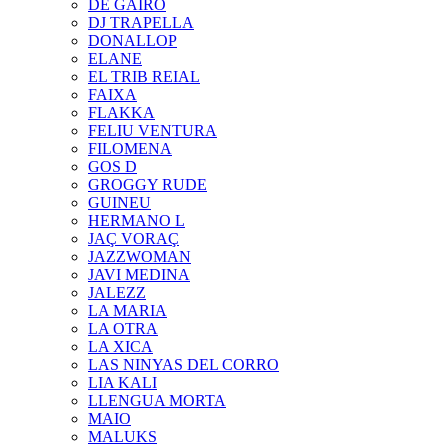
DE GAIRÓ
DJ TRAPELLA
DONALLOP
ELANE
EL TRIB REIAL
FAIXA
FLAKKA
FELIU VENTURA
FILOMENA
GOS D
GROGGY RUDE
GUINEU
HERMANO L
JAÇ VORAÇ
JAZZWOMAN
JAVI MEDINA
JALEZZ
LA MARIA
LA OTRA
LA XICA
LAS NINYAS DEL CORRO
LIA KALI
LLENGUA MORTA
MAIO
MALUKS