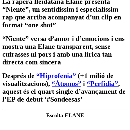
La rapera lleidatana Elane presenta
“Niente”, un sentídissim i especialíssim
rap que arriba acompanyat d’un clip en
format “one shot”
“Niente” versa d’amor i d’emocions i ens
mostra una Elane transparent, sense
cuirasses ni pors i amb una lírica tan
directa com sincera
Després de
“Hiprofenia”
(+1 milió de
visualitzacions),
“Átomos”
i
“Perfidia”
,
aquest és el quart single d’avançament de
l’EP de debut ‘#Sondeesas’
Escolta ELANE