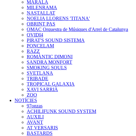
MARALA
MILENRAMA
NASTALLAT
NOELIA LLORENS 'TITANA'
OBRINT PAS
OMAC Orquestra de Músiques d'Arrel de Catalunya
OVIDI4
PIRAT'S SOUND SISTEMA
PONCELAM
RAZZ
ROMÀNTIC DIMONI
SANDRA MONFORT
SMOKING SOULS
SVETLANA
TRIBADE
TROPICAL GALAXIA
XAVI SARRIÀ
ZOO
NOTÍCIES
97onzas
ACHILIFUNK SOUND SYSTEM
AUXILI
AVANT
AT VERSARIS
BASTARDS