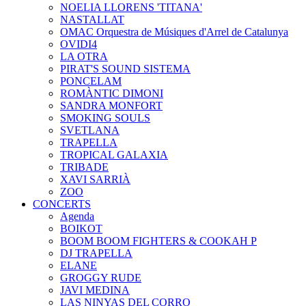
NOELIA LLORENS 'TITANA'
NASTALLAT
OMAC Orquestra de Músiques d'Arrel de Catalunya
OVIDI4
LA OTRA
PIRAT'S SOUND SISTEMA
PONCELAM
ROMÀNTIC DIMONI
SANDRA MONFORT
SMOKING SOULS
SVETLANA
TRAPELLA
TROPICAL GALAXIA
TRIBADE
XAVI SARRIÀ
ZOO
CONCERTS
Agenda
BOIKOT
BOOM BOOM FIGHTERS & COOKAH P
DJ TRAPELLA
ELANE
GROGGY RUDE
JAVI MEDINA
LAS NINYAS DEL CORRO