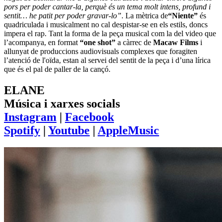
pors per poder cantar-la, perquè és un tema molt intens, profund i
sentit… he patit per poder gravar-lo”
. La mètrica de
“Niente”
és
quadriculada i musicalment no cal despistar-se en els estils, doncs
impera el rap. Tant la forma de la peça musical com la del video que
l’acompanya, en format
“one shot”
a càrrec de
Macaw Films
i
allunyat de produccions audiovisuals complexes que foragiten
l’atenció de l'oïda, estan al servei del sentit de la peça i d’una lírica
que és el pal de paller de la cançó.
ELANE
Música i xarxes socials
Instagram
|
Facebook
Spotify
|
Youtube
|
AppleMusic