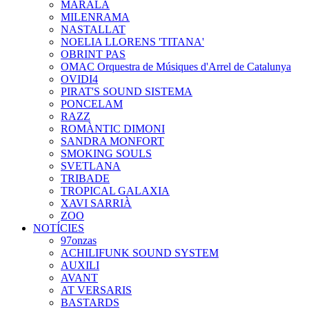
MARALA
MILENRAMA
NASTALLAT
NOELIA LLORENS 'TITANA'
OBRINT PAS
OMAC Orquestra de Músiques d'Arrel de Catalunya
OVIDI4
PIRAT'S SOUND SISTEMA
PONCELAM
RAZZ
ROMÀNTIC DIMONI
SANDRA MONFORT
SMOKING SOULS
SVETLANA
TRIBADE
TROPICAL GALAXIA
XAVI SARRIÀ
ZOO
NOTÍCIES
97onzas
ACHILIFUNK SOUND SYSTEM
AUXILI
AVANT
AT VERSARIS
BASTARDS