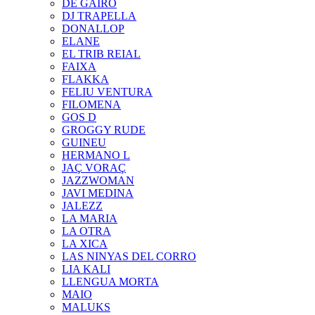
DE GAIRÓ
DJ TRAPELLA
DONALLOP
ELANE
EL TRIB REIAL
FAIXA
FLAKKA
FELIU VENTURA
FILOMENA
GOS D
GROGGY RUDE
GUINEU
HERMANO L
JAÇ VORAÇ
JAZZWOMAN
JAVI MEDINA
JALEZZ
LA MARIA
LA OTRA
LA XICA
LAS NINYAS DEL CORRO
LIA KALI
LLENGUA MORTA
MAIO
MALUKS