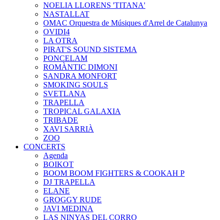
NOELIA LLORENS 'TITANA'
NASTALLAT
OMAC Orquestra de Músiques d'Arrel de Catalunya
OVIDI4
LA OTRA
PIRAT'S SOUND SISTEMA
PONCELAM
ROMÀNTIC DIMONI
SANDRA MONFORT
SMOKING SOULS
SVETLANA
TRAPELLA
TROPICAL GALAXIA
TRIBADE
XAVI SARRIÀ
ZOO
CONCERTS
Agenda
BOIKOT
BOOM BOOM FIGHTERS & COOKAH P
DJ TRAPELLA
ELANE
GROGGY RUDE
JAVI MEDINA
LAS NINYAS DEL CORRO