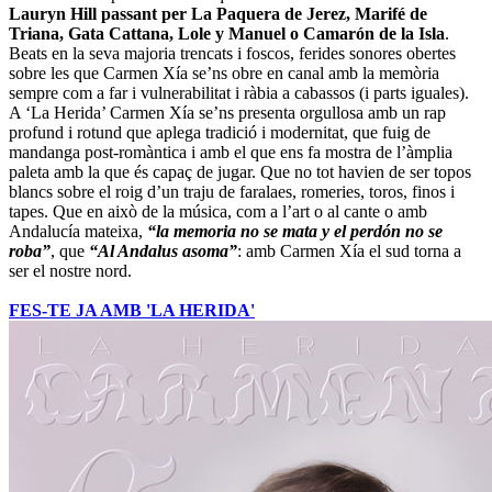
Lauryn Hill passant per La Paquera de Jerez, Marifé de
Triana, Gata Cattana, Lole y Manuel o Camarón de la Isla
.
Beats en la seva majoria trencats i foscos, ferides sonores obertes
sobre les que Carmen Xía se’ns obre en canal amb la memòria
sempre com a far i vulnerabilitat i ràbia a cabassos (i parts iguales).
A ‘La Herida’ Carmen Xía se’ns presenta orgullosa amb un rap
profund i rotund que aplega tradició i modernitat, que fuig de
mandanga post-romàntica i amb el que ens fa mostra de l’àmplia
paleta amb la que és capaç de jugar. Que no tot havien de ser topos
blancs sobre el roig d’un traju de faralaes, romeries, toros, finos i
tapes. Que en això de la música, com a l’art o al cante o amb
Andalucía mateixa,
“la memoria no se mata y el perdón no se
roba”
, que
“Al Andalus asoma”
: amb Carmen Xía el sud torna a
ser el nostre nord.
FES-TE JA AMB 'LA HERIDA'