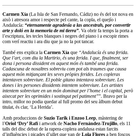
Carmen Xía
(La Isla de San Fernando, Cádiz) no és del tot nova en
això i atresora amor i respecte pel cante, la copla, el quejío i
Andalucía:
“eternamente agradesía a las ancestrah, por convertir
arte y doló en la memoria de mi tierra”
. Va obrir fa temps la porta a
l’escriptura, les tecles blanques i negres del piano i a escopir rimes
com verí reactiu i ara diu que ja no la pot tancar.
També ens explica la
Carmen Xía
que
“Andalucía és una ferida.
Que l’art, com diu la Martirio, és una ferida. I que, finalment, ser
dona i persona dissident en aquest món és també una ferida.
Cadascuna de nosaltres sobreviu com pot als traumes que causa
aquest món mitjançant les seves pròpies ferides. Les copleras
intentaven sobreviure. El poble gitano intentava sobreviure. Les
dones i les persones dissidents intentem sobreviure. Les artistes
intentem sobreviure en un món dominat per l’home i el capital, però
aixecat per les oprimides i sostingut pel patiment”
”. Bravo per la
intro, millor no podia quedar al full promo del seu àlbum debut
titulat, és clar, ‘La Herida’.
Amb produccions de
Suzio Tarik i Enzoo Leep
, màstering de
l’
Oriol ‘Dry’ Rafí
i artwork de
Nacho Fernández-Trujillo
, els 11
talls del disc debut de la rapera-coplera andalusa estan farcits
d’influències i picades d’ullet que van de
Lola Flores
a ben foscos