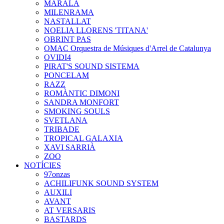
MARALA
MILENRAMA
NASTALLAT
NOELIA LLORENS 'TITANA'
OBRINT PAS
OMAC Orquestra de Músiques d'Arrel de Catalunya
OVIDI4
PIRAT'S SOUND SISTEMA
PONCELAM
RAZZ
ROMÀNTIC DIMONI
SANDRA MONFORT
SMOKING SOULS
SVETLANA
TRIBADE
TROPICAL GALAXIA
XAVI SARRIÀ
ZOO
NOTÍCIES
97onzas
ACHILIFUNK SOUND SYSTEM
AUXILI
AVANT
AT VERSARIS
BASTARDS