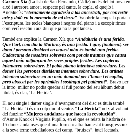
Carmen Xía
(La Isla de San Fernando, Cádiz) no és del tot nova en
això i atresora amor i respecte pel cante, la copla, el quejío i
Andalucía:
“eternamente agradesía a las ancestrah, por convertir
arte y doló en la memoria de mi tierra”
. Va obrir fa temps la porta a
l’escriptura, les tecles blanques i negres del piano i a escopir rimes
com verí reactiu i ara diu que ja no la pot tancar.
També ens explica la Carmen Xía que
“Andalucía és una ferida.
Que l’art, com diu la Martirio, és una ferida. I que, finalment, ser
dona i persona dissident en aquest món és també una ferida.
Cadascuna de nosaltres sobreviu com pot als traumes que causa
aquest món mitjançant les seves pròpies ferides. Les copleras
intentaven sobreviure. El poble gitano intentava sobreviure. Les
dones i les persones dissidents intentem sobreviure. Les artistes
intentem sobreviure en un món dominat per l’home i el capital,
però aixecat per les oprimides i sostingut pel patiment”
. Bravo per
la intro, millor no podia quedar al full promo del seu àlbum debut
titulat, és clar, ‘La Herida’.
El nou single i darrer single d’avançament del disc es titula també
“La Herida” i és un colp dur al ventre.
“La Herida”
neix al voltant
del fanzine
“Mujeres andaluzas que hacen la revolución”
,
d’Annie Knock i Virginia Pupillo, en el que es relata la història de
15 dones andaluses que d’una forma o altra han estat transgressores
a la seva terra: treballadores del camp, “bruixes”, intel·lectuals,