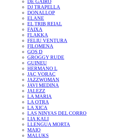
DE GAIRÓ
DJ TRAPELLA
DONALLOP
ELANE
EL TRIB REIAL
FAIXA
FLAKKA
FELIU VENTURA
FILOMENA
GOS D
GROGGY RUDE
GUINEU
HERMANO L
JAÇ VORAÇ
JAZZWOMAN
JAVI MEDINA
JALEZZ
LA MARIA
LA OTRA
LA XICA
LAS NINYAS DEL CORRO
LIA KALI
LLENGUA MORTA
MAIO
MALUKS