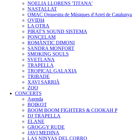
NOELIA LLORENS 'TITANA'
NASTALLAT
OMAC Orquestra de Músiques d'Arrel de Catalunya
OVIDI4
LA OTRA
PIRAT'S SOUND SISTEMA
PONCELAM
ROMÀNTIC DIMONI
SANDRA MONFORT
SMOKING SOULS
SVETLANA
TRAPELLA
TROPICAL GALAXIA
TRIBADE
XAVI SARRIÀ
ZOO
CONCERTS
Agenda
BOIKOT
BOOM BOOM FIGHTERS & COOKAH P
DJ TRAPELLA
ELANE
GROGGY RUDE
JAVI MEDINA
LAS NINYAS DEL CORRO