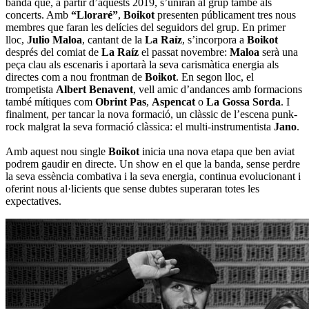
banda que, a partir d’aquests 2019, s’uniran al grup també als
concerts. Amb
“Lloraré”
,
Boikot
presenten públicament tres nous
membres que faran les delícies del seguidors del grup. En primer
lloc,
Julio Maloa
, cantant de la
La Raíz
, s’incorpora a
Boikot
després del comiat de
La Raíz
el passat novembre:
Maloa
serà una
peça clau als escenaris i aportarà la seva carismàtica energia als
directes com a nou frontman de
Boikot
. En segon lloc, el
trompetista
Albert Benavent
, vell amic d’andances amb formacions
també mítiques com
Obrint Pas
,
Aspencat
o
La Gossa Sorda
. I
finalment, per tancar la nova formació, un clàssic de l’escena punk-
rock malgrat la seva formació clàssica: el multi-instrumentista
Jano
.
Amb aquest nou single
Boikot
inicia una nova etapa que ben aviat
podrem gaudir en directe. Un show en el que la banda, sense perdre
la seva essència combativa i la seva energia, continua evolucionant i
oferint nous al·licients que sense dubtes superaran totes les
expectatives.