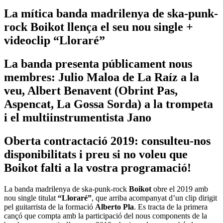
La mítica banda madrilenya de ska-punk-
rock Boikot llença el seu nou single +
videoclip “Lloraré”
La banda presenta públicament nous
membres: Julio Maloa de La Raíz a la
veu, Albert Benavent (Obrint Pas,
Aspencat, La Gossa Sorda) a la trompeta
i el multiinstrumentista Jano
Oberta contractació 2019: consulteu-nos
disponibilitats i preu si no voleu que
Boikot falti a la vostra programació!
La banda madrilenya de ska-punk-rock
Boikot
obre el 2019 amb
nou single titulat
“Lloraré”
, que arriba acompanyat d’un clip dirigit
pel guitarrista de la formació
Alberto Pla
. Es tracta de la primera
cançó que compta amb la participació del nous components de la