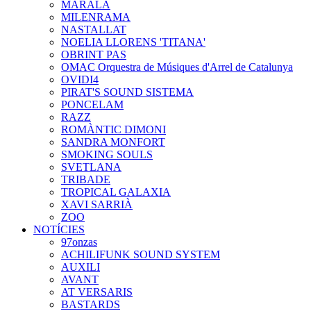
MARALA
MILENRAMA
NASTALLAT
NOELIA LLORENS 'TITANA'
OBRINT PAS
OMAC Orquestra de Músiques d'Arrel de Catalunya
OVIDI4
PIRAT'S SOUND SISTEMA
PONCELAM
RAZZ
ROMÀNTIC DIMONI
SANDRA MONFORT
SMOKING SOULS
SVETLANA
TRIBADE
TROPICAL GALAXIA
XAVI SARRIÀ
ZOO
NOTÍCIES
97onzas
ACHILIFUNK SOUND SYSTEM
AUXILI
AVANT
AT VERSARIS
BASTARDS