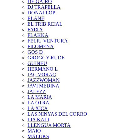
DE GAIRÓ
DJ TRAPELLA
DONALLOP
ELANE
EL TRIB REIAL
FAIXA
FLAKKA
FELIU VENTURA
FILOMENA
GOS D
GROGGY RUDE
GUINEU
HERMANO L
JAÇ VORAÇ
JAZZWOMAN
JAVI MEDINA
JALEZZ
LA MARIA
LA OTRA
LA XICA
LAS NINYAS DEL CORRO
LIA KALI
LLENGUA MORTA
MAIO
MALUKS