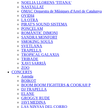
NOELIA LLORENS 'TITANA'
NASTALLAT
OMAC Orquestra de Músiques d'Arrel de Catalunya
OVIDI4
LA OTRA
PIRAT'S SOUND SISTEMA
PONCELAM
ROMÀNTIC DIMONI
SANDRA MONFORT
SMOKING SOULS
SVETLANA
TRAPELLA
TROPICAL GALAXIA
TRIBADE
XAVI SARRIÀ
ZOO
CONCERTS
Agenda
BOIKOT
BOOM BOOM FIGHTERS & COOKAH P
DJ TRAPELLA
ELANE
GROGGY RUDE
JAVI MEDINA
LAS NINYAS DEL CORRO