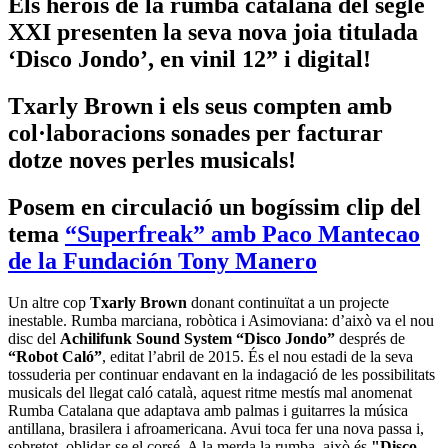
Els herois de la rumba catalana del segle
XXI presenten la seva nova joia titulada
‘Disco Jondo’, en vinil 12” i digital!
Txarly Brown i els seus compten amb
col·laboracions sonades per facturar
dotze noves perles musicals!
Posem en circulació un bogíssim clip del
tema
“Superfreak” amb Paco Mantecao
de la Fundación Tony Manero
Un altre cop
Txarly Brown
donant continuïtat a un projecte
inestable. Rumba marciana, robòtica i Asimoviana: d’això va el nou
disc del
Achilifunk Sound System
“Disco Jondo”
després de
“Robot Caló”
, editat l’abril de 2015. És el nou estadi de la seva
tossuderia per continuar endavant en la indagació de les possibilitats
musicals del llegat caló català, aquest ritme mestís mal anomenat
Rumba Catalana que adaptava amb palmas i guitarres la música
antillana, brasilera i afroamericana. Avui toca fer una nova passa i,
sobretot, oblidar-se el corsé. A la merda la rumba, això és
"Disco