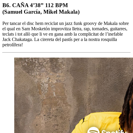
B6. CAÑA 4’38” 112 BPM
(Samuel García, Mikel Makala)
Per tancar el disc hem reciclat un jazz funk groovy de Makala sobre
el qual en Sam Mosketón improvitza lletra, rap, tornades, guitarres,
teclats i tot allò que li ve en gana amb la complicitat de l’inefable
Jack Chakataga. La cirereta del pastís per a la nostra rosquilla
petrolífera!