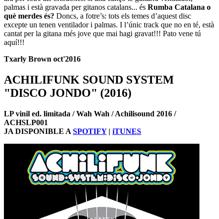
palmas i està gravada per gitanos catalans... és
Rumba Catalana o
què merdes és?
Doncs, a fotre’s: tots els temes d’aquest disc
excepte un tenen ventilador i palmas. I l’únic track que no en té, està
cantat per la gitana més jove que mai hagi gravat!!! Pato vene tú
aquí!!!
Txarly Brown oct'2016
ACHILIFUNK SOUND SYSTEM
"DISCO JONDO" (2016)
LP vinil ed. limitada / Wah Wah / Achilisound 2016 /
ACHSLP001
JA DISPONIBLE A
SPOTIFY
|
iTUNES