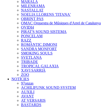
MARALA
MILENRAMA
NASTALLAT
NOELIA LLORENS 'TITANA'
OBRINT PAS
OMAC Orquestra de Músiques d'Arrel de Catalunya
OVIDI4
PIRAT'S SOUND SISTEMA
PONCELAM
RAZZ
ROMÀNTIC DIMONI
SANDRA MONFORT
SMOKING SOULS
SVETLANA
TRIBADE
TROPICAL GALAXIA
XAVI SARRIÀ
ZOO
NOTÍCIES
97onzas
ACHILIFUNK SOUND SYSTEM
AUXILI
AVANT
AT VERSARIS
BASTARDS