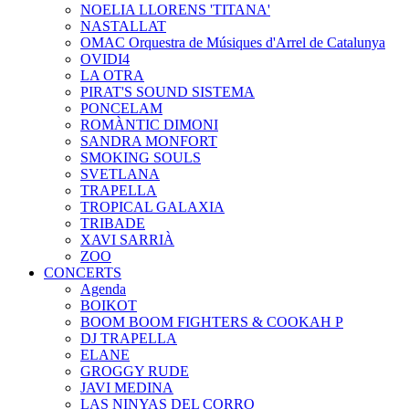
NOELIA LLORENS 'TITANA'
NASTALLAT
OMAC Orquestra de Músiques d'Arrel de Catalunya
OVIDI4
LA OTRA
PIRAT'S SOUND SISTEMA
PONCELAM
ROMÀNTIC DIMONI
SANDRA MONFORT
SMOKING SOULS
SVETLANA
TRAPELLA
TROPICAL GALAXIA
TRIBADE
XAVI SARRIÀ
ZOO
CONCERTS
Agenda
BOIKOT
BOOM BOOM FIGHTERS & COOKAH P
DJ TRAPELLA
ELANE
GROGGY RUDE
JAVI MEDINA
LAS NINYAS DEL CORRO