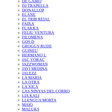
DE GAIRÓ
DJ TRAPELLA
DONALLOP
ELANE
EL TRIB REIAL
FAIXA
FLAKKA
FELIU VENTURA
FILOMENA
GOS D
GROGGY RUDE
GUINEU
HERMANO L
JAÇ VORAÇ
JAZZWOMAN
JAVI MEDINA
JALEZZ
LA MARIA
LA OTRA
LA XICA
LAS NINYAS DEL CORRO
LIA KALI
LLENGUA MORTA
MAIO
MALUKS