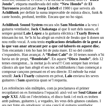
Jondo"
, etiqueta manllevada del mític
“New Hondo”
de
El
Turronero
produït per
Josep Llobell
el 1980 i que serveix als
Achilifunk
per definir la suma improvable de música disco, funk &
cante hondo, profund, terrible. Encara que no ho sigui.
Achilifunk Sound System
encara són
Sam Mosketón
a la veu i
guitarra ventilador,
Jack Chakataga
al que li surt dels nassos, el
sempre genial
Lalo López
a la guitarra elèctrica i
Txarly Brown
trinxant-ho tot. Se’ls hi ha afegit un exèrcit de freaks que li donen un
nou rotllo vocal. A sota teniu
explicacions detallades de la gent a
la que van anar atracant per a que col·laborés en aquest disc.
Tots encantats i tots ho han fet de puta mare. El so del combo
s’expandeix. Han avançat. A
“Robot Caló”
de 10 temes només n’hi
havia un de propi,
“Bombéalo”
. En aquest
“Disco Jondo”
, dels 12
temes enregistrat... la meitat ja és seva!!! Com sempre han revisat
clàssics als que han afegit el seu toc achilifunkeru i han començat a
composar cançons pensant en el seu directe. El mètode ha estat
senzill:
Jack i Txarly
cuinaven en privat,
Lalo
enviava les seves
guitarres i
Sam
apareixia quan se’l requeria.
Les referències són múltiples, com ja proclamava el primer
recopilatori on es formulava l’equació: això vol ser
Soul Gitano al
segle XXI
. Allà on l’electrònica, el disco funk i el rock es troben
amb palmas, guitarres i, a vegades, les veus dels gitanos catalans. I
ara per fotre als ortodoxes: si una cançó té guitarra ventilador,