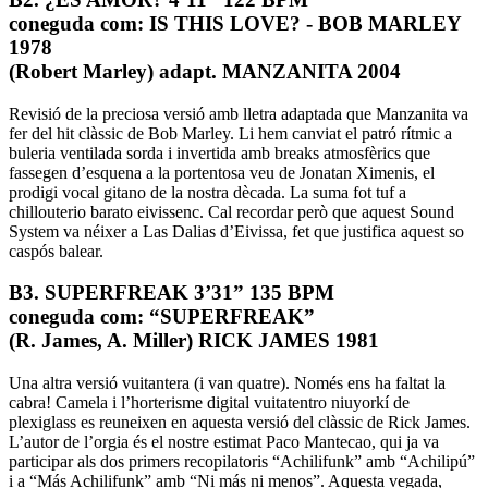
coneguda com: IS THIS LOVE? - BOB MARLEY
1978
(Robert Marley) adapt. MANZANITA 2004
Revisió de la preciosa versió amb lletra adaptada que Manzanita va
fer del hit clàssic de Bob Marley. Li hem canviat el patró rítmic a
buleria ventilada sorda i invertida amb breaks atmosfèrics que
fassegen d’esquena a la portentosa veu de Jonatan Ximenis, el
prodigi vocal gitano de la nostra dècada. La suma fot tuf a
chillouterio barato eivissenc. Cal recordar però que aquest Sound
System va néixer a Las Dalias d’Eivissa, fet que justifica aquest so
caspós balear.
B3. SUPERFREAK 3’31” 135 BPM
coneguda com: “SUPERFREAK”
(R. James, A. Miller) RICK JAMES 1981
Una altra versió vuitantera (i van quatre). Només ens ha faltat la
cabra! Camela i l’horterisme digital vuitatentro niuyorkí de
plexiglass es reuneixen en aquesta versió del clàssic de Rick James.
L’autor de l’orgia és el nostre estimat Paco Mantecao, qui ja va
participar als dos primers recopilatoris “Achilifunk” amb “Achilipú”
i a “Más Achilifunk” amb “Ni más ni menos”. Aquesta vegada,