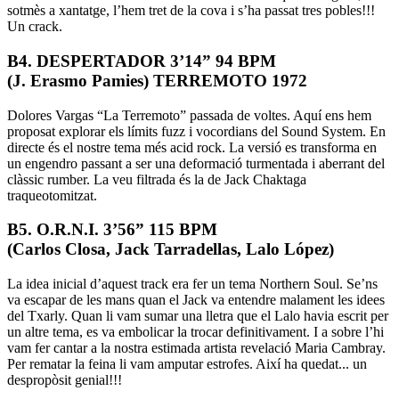
sotmès a xantatge, l’hem tret de la cova i s’ha passat tres pobles!!!
Un crack.
B4. DESPERTADOR 3’14” 94 BPM
(J. Erasmo Pamies) TERREMOTO 1972
Dolores Vargas “La Terremoto” passada de voltes. Aquí ens hem
proposat explorar els límits fuzz i vocordians del Sound System. En
directe és el nostre tema més acid rock. La versió es transforma en
un engendro passant a ser una deformació turmentada i aberrant del
clàssic rumber. La veu filtrada és la de Jack Chaktaga
traqueotomitzat.
B5. O.R.N.I. 3’56” 115 BPM
(Carlos Closa, Jack Tarradellas, Lalo López)
La idea inicial d’aquest track era fer un tema Northern Soul. Se’ns
va escapar de les mans quan el Jack va entendre malament les idees
del Txarly. Quan li vam sumar una lletra que el Lalo havia escrit per
un altre tema, es va embolicar la trocar definitivament. I a sobre l’hi
vam fer cantar a la nostra estimada artista revelació Maria Cambray.
Per rematar la feina li vam amputar estrofes. Així ha quedat... un
despropòsit genial!!!