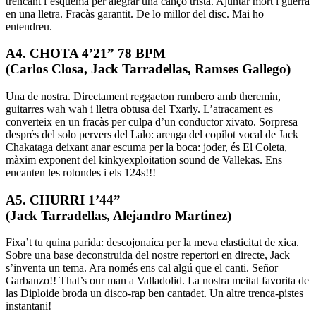
trencant l’esquema per alegrar una cançó trista. Ajuntar mort i guerra
en una lletra. Fracàs garantit. De lo millor del disc. Mai ho
entendreu.
A4. CHOTA 4’21” 78 BPM
(Carlos Closa, Jack Tarradellas, Ramses Gallego)
Una de nostra. Directament reggaeton rumbero amb theremin,
guitarres wah wah i lletra obtusa del Txarly. L’atracament es
converteix en un fracàs per culpa d’un conductor xivato. Sorpresa
després del solo pervers del Lalo: arenga del copilot vocal de Jack
Chakataga deixant anar escuma per la boca: joder, és El Coleta,
màxim exponent del kinkyexploitation sound de Vallekas. Ens
encanten les rotondes i els 124s!!!
A5. CHURRI 1’44”
(Jack Tarradellas, Alejandro Martinez)
Fixa’t tu quina parida: descojonaíca per la meva elasticitat de xica.
Sobre una base deconstruida del nostre repertori en directe, Jack
s’inventa un tema. Ara només ens cal algú que el canti. Señor
Garbanzo!! That’s our man a Valladolid. La nostra meitat favorita de
las Diploide broda un disco-rap ben cantadet. Un altre trenca-pistes
instantani!