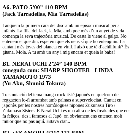
A6. PATO 5’00” 110 BPM
(Jack Tarradellas, Mia Tarradellas)
Tanquem la primera cara del disc amb un episodi musical per a
infants. La filla del Jack, la Mia, amb poc més d’un anyet de vida
comença la seva trajectòria musical. De casta le viene al galgo. No
entenem el que diu, esperem que els nens sí que ho entenguin. La
cantant més joves del planeta en vinil. I això què té d’achilifunk? És
gitana. Mola. A tu amb un any i mig encara et queia la baba!
B1. NERAI UCHI 2’24” 140 BPM
coneguda com: SHARP SHOOTER - LINDA
YAMAMOTO 1973
(Yu Aku, Shunizi Tokura)
Trasmutació del tema manga rock ié-ié japonès en quelcom de
reggaeton lo-fi arrumbat amb palmas a supervelocitat. Cantat en
japonès per les nostres homòlogues nipones Zukunasu Tiro /
Zukunasu Sisters. E Nerai Uchi és una altra de les freakades que ens
fa feliços, rics i famosos al Japó, on òbviament ens entenen molt
millor que no pas aquí. Estava clar...
B2. ¿ES AMOR? 4’11” 122 BPM