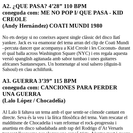
A2. ¿QUE PASA? 4’28” 110 BPM
coneguda com: ME NO POP I/ QUE PASA - KID
CREOLE
(Andy Hernández) COATI MUNDI 1980
No ets deejay si no coneixes aquest single clàssic del disco llatí
yankee. Jack es va enamorar del tema arran del clip de Coati Mundi
–percuta dancer que acompanya a Kid Creole i les Coconuts- durant
el qual balla across Washington Square (NYC) i ens regala aquesta
versió spanglish agitanada amb sabor tumbao i unes guitarres
africanes Santanesques. Un homenatge al soul salsero (diguin-li
Salsoul) en clau achilifunk.
A3. GUERRA 3’39” 115 BPM
coneguda com: CANCIONES PARA PERDER
UNA GUERRA
(Lalo López / Chocadelia)
Al Lalo li faltava un tema amb el que sentir-se còmode cantant en
directe. Seva és la veu i la lírica filosòfica del tema. Vam rescatar el
malditisme de Chocadelia i vam reformar el rock-progressiu i
anartista en disco sabadabada amb rap del Rodrigo d’At Versaris