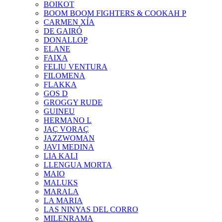
BOIKOT
BOOM BOOM FIGHTERS & COOKAH P
CARMEN XÍA
DE GAIRÓ
DONALLOP
ELANE
FAIXA
FELIU VENTURA
FILOMENA
FLAKKA
GOS D
GROGGY RUDE
GUINEU
HERMANO L
JAÇ VORAÇ
JAZZWOMAN
JAVI MEDINA
LIA KALI
LLENGUA MORTA
MAIO
MALUKS
MARALA
LA MARIA
LAS NINYAS DEL CORRO
MILENRAMA