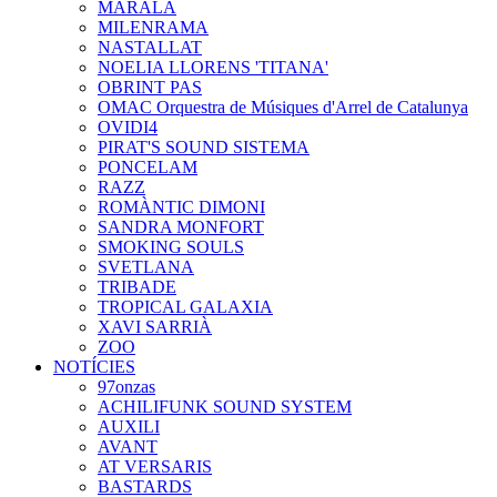
MARALA
MILENRAMA
NASTALLAT
NOELIA LLORENS 'TITANA'
OBRINT PAS
OMAC Orquestra de Músiques d'Arrel de Catalunya
OVIDI4
PIRAT'S SOUND SISTEMA
PONCELAM
RAZZ
ROMÀNTIC DIMONI
SANDRA MONFORT
SMOKING SOULS
SVETLANA
TRIBADE
TROPICAL GALAXIA
XAVI SARRIÀ
ZOO
NOTÍCIES
97onzas
ACHILIFUNK SOUND SYSTEM
AUXILI
AVANT
AT VERSARIS
BASTARDS