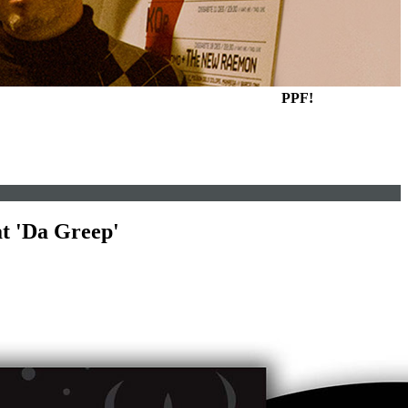
PPF!
at 'Da Greep'