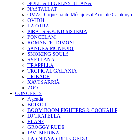
NOELIA LLORENS 'TITANA'
NASTALLAT
OMAC Orquestra de Músiques d'Arrel de Catalunya
OVIDI4
LA OTRA
PIRAT'S SOUND SISTEMA
PONCELAM
ROMÀNTIC DIMONI
SANDRA MONFORT
SMOKING SOULS
SVETLANA
TRAPELLA
TROPICAL GALAXIA
TRIBADE
XAVI SARRIÀ
ZOO
CONCERTS
Agenda
BOIKOT
BOOM BOOM FIGHTERS & COOKAH P
DJ TRAPELLA
ELANE
GROGGY RUDE
JAVI MEDINA
LAS NINYAS DEL CORRO