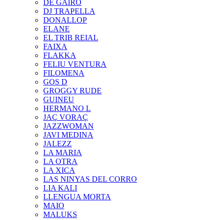
DE GAIRÓ
DJ TRAPELLA
DONALLOP
ELANE
EL TRIB REIAL
FAIXA
FLAKKA
FELIU VENTURA
FILOMENA
GOS D
GROGGY RUDE
GUINEU
HERMANO L
JAÇ VORAÇ
JAZZWOMAN
JAVI MEDINA
JALEZZ
LA MARIA
LA OTRA
LA XICA
LAS NINYAS DEL CORRO
LIA KALI
LLENGUA MORTA
MAIO
MALUKS