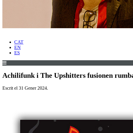
CAT
EN
ES
Achilifunk i The Upshitters fusionen rumba 
Escrit el
31 Gener 2024
.