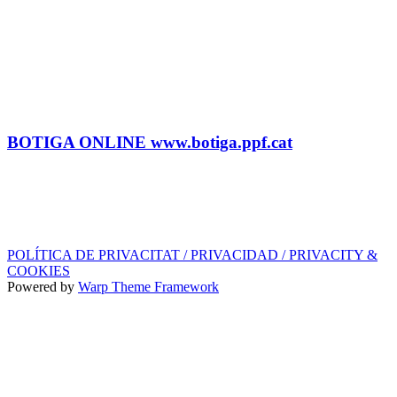
Litus Tenesa (+34) 615 27 69 02 | litus@ppf.cat
Marc Escribano (+34) 660 314 015 |
marc.em@ppf.cat
contractacio@ppf.cat
BOTIGA
Tel.: (+34) 93 878 74 80 comandes@ppf.cat
BOTIGA ONLINE www.botiga.ppf.cat
SEGELL DISCOGRÀFIC, LLICÈNCIES,
PROMOS i EDITORIAL
info@ppf.cat
POLÍTICA DE PRIVACITAT / PRIVACIDAD / PRIVACITY &
COOKIES
Powered by
Warp Theme Framework