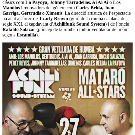
clàsics com
La Payoya, Johnny Tarradellas, Ai Ai Ai o Los
Manolos
i renovadors del gènere com
Carles Belda, Joan
Garriga, Gertrudis o Ximenis
. La direcció artística de l’espectacle
ha anat a càrrec de
Txarly Brown
(gurú de la rumba catalana del
segle XXI, al capdavant d’
Achilifunk Sound System
) i de l’onclu
Rafalito Salazar
(príncep de la rumba i millor ventilador del món
segons
Escamilla
).