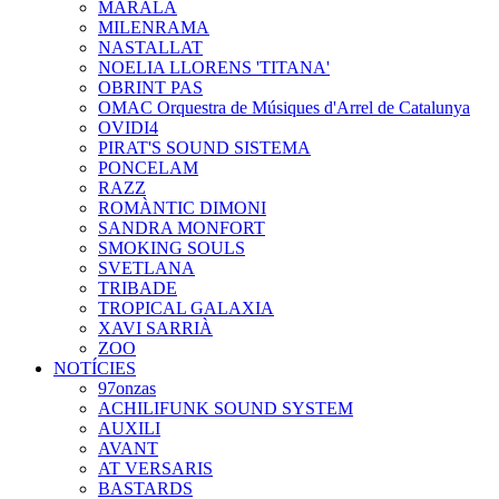
MARALA
MILENRAMA
NASTALLAT
NOELIA LLORENS 'TITANA'
OBRINT PAS
OMAC Orquestra de Músiques d'Arrel de Catalunya
OVIDI4
PIRAT'S SOUND SISTEMA
PONCELAM
RAZZ
ROMÀNTIC DIMONI
SANDRA MONFORT
SMOKING SOULS
SVETLANA
TRIBADE
TROPICAL GALAXIA
XAVI SARRIÀ
ZOO
NOTÍCIES
97onzas
ACHILIFUNK SOUND SYSTEM
AUXILI
AVANT
AT VERSARIS
BASTARDS