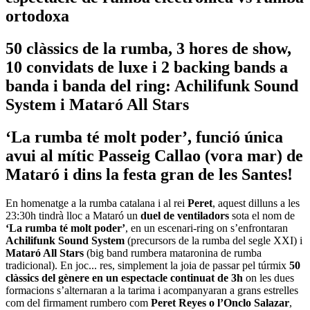
ortodoxa
50 clàssics de la rumba, 3 hores de show,
10 convidats de luxe i 2 backing bands a
banda i banda del ring: Achilifunk Sound
System i Mataró All Stars
‘La rumba té molt poder’, funció única
avui al mític Passeig Callao (vora mar) de
Mataró i dins la festa gran de les Santes!
En homenatge a la rumba catalana i al rei
Peret
, aquest dilluns a les
23:30h tindrà lloc a Mataró un
duel de ventiladors
sota el nom de
‘La rumba té molt poder’
, en un escenari-ring on s’enfrontaran
Achilifunk Sound System
(precursors de la rumba del segle XXI) i
Mataró All Stars
(big band rumbera mataronina de rumba
tradicional). En joc... res, simplement la joia de passar pel túrmix
50
clàssics del gènere en un espectacle continuat de 3h
on les dues
formacions s’alternaran a la tarima i acompanyaran a grans estrelles
com del firmament rumbero com
Peret Reyes o l’Onclo Salazar
,