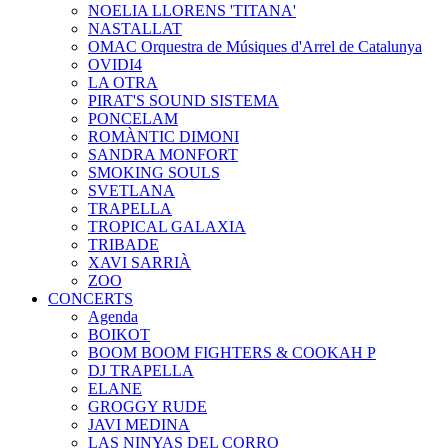
NOELIA LLORENS 'TITANA'
NASTALLAT
OMAC Orquestra de Músiques d'Arrel de Catalunya
OVIDI4
LA OTRA
PIRAT'S SOUND SISTEMA
PONCELAM
ROMÀNTIC DIMONI
SANDRA MONFORT
SMOKING SOULS
SVETLANA
TRAPELLA
TROPICAL GALAXIA
TRIBADE
XAVI SARRIÀ
ZOO
CONCERTS
Agenda
BOIKOT
BOOM BOOM FIGHTERS & COOKAH P
DJ TRAPELLA
ELANE
GROGGY RUDE
JAVI MEDINA
LAS NINYAS DEL CORRO