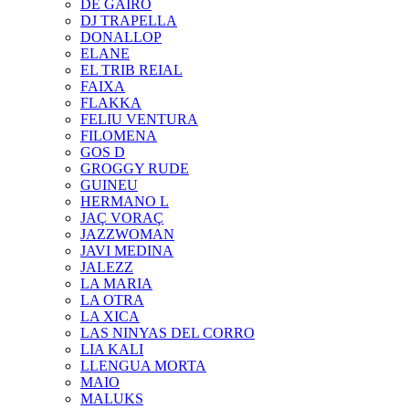
DE GAIRÓ
DJ TRAPELLA
DONALLOP
ELANE
EL TRIB REIAL
FAIXA
FLAKKA
FELIU VENTURA
FILOMENA
GOS D
GROGGY RUDE
GUINEU
HERMANO L
JAÇ VORAÇ
JAZZWOMAN
JAVI MEDINA
JALEZZ
LA MARIA
LA OTRA
LA XICA
LAS NINYAS DEL CORRO
LIA KALI
LLENGUA MORTA
MAIO
MALUKS