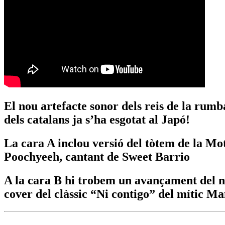
El nou artefacte sonor dels reis de la rum
dels catalans ja s’ha esgotat al Japó!
La cara A inclou versió del tòtem de la M
Poochyeeh, cantant de Sweet Barrio
A la cara B hi trobem un avançament del no
cover del clàssic “Ni contigo” del mític M