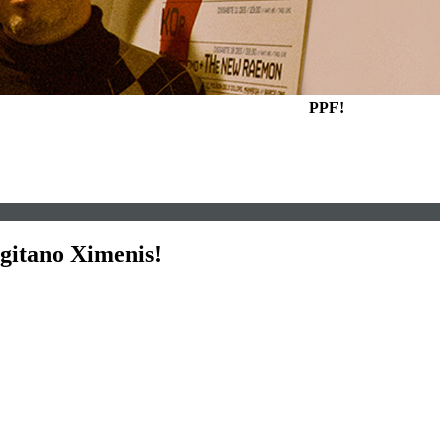
PPF!
 gitano Ximenis!