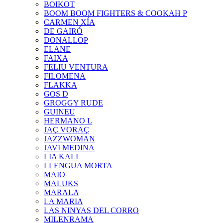
BOIKOT
BOOM BOOM FIGHTERS & COOKAH P
CARMEN XÍA
DE GAIRÓ
DONALLOP
ELANE
FAIXA
FELIU VENTURA
FILOMENA
FLAKKA
GOS D
GROGGY RUDE
GUINEU
HERMANO L
JAÇ VORAÇ
JAZZWOMAN
JAVI MEDINA
LIA KALI
LLENGUA MORTA
MAIO
MALUKS
MARALA
LA MARIA
LAS NINYAS DEL CORRO
MILENRAMA