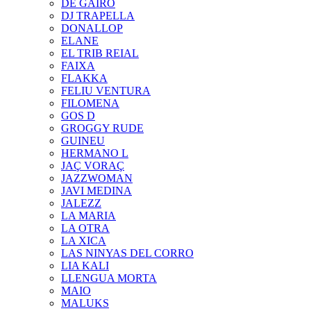
DE GAIRÓ
DJ TRAPELLA
DONALLOP
ELANE
EL TRIB REIAL
FAIXA
FLAKKA
FELIU VENTURA
FILOMENA
GOS D
GROGGY RUDE
GUINEU
HERMANO L
JAÇ VORAÇ
JAZZWOMAN
JAVI MEDINA
JALEZZ
LA MARIA
LA OTRA
LA XICA
LAS NINYAS DEL CORRO
LIA KALI
LLENGUA MORTA
MAIO
MALUKS