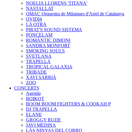
NOELIA LLORENS 'TITANA'
NASTALLAT
OMAC Orquestra de Músiques d'Arrel de Catalunya
OVIDI4
LA OTRA
PIRAT'S SOUND SISTEMA
PONCELAM
ROMÀNTIC DIMONI
SANDRA MONFORT
SMOKING SOULS
SVETLANA
TRAPELLA
TROPICAL GALAXIA
TRIBADE
XAVI SARRIÀ
ZOO
CONCERTS
Agenda
BOIKOT
BOOM BOOM FIGHTERS & COOKAH P
DJ TRAPELLA
ELANE
GROGGY RUDE
JAVI MEDINA
LAS NINYAS DEL CORRO