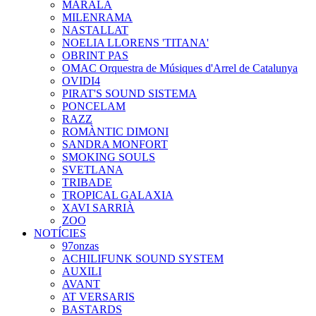
MARALA
MILENRAMA
NASTALLAT
NOELIA LLORENS 'TITANA'
OBRINT PAS
OMAC Orquestra de Músiques d'Arrel de Catalunya
OVIDI4
PIRAT'S SOUND SISTEMA
PONCELAM
RAZZ
ROMÀNTIC DIMONI
SANDRA MONFORT
SMOKING SOULS
SVETLANA
TRIBADE
TROPICAL GALAXIA
XAVI SARRIÀ
ZOO
NOTÍCIES
97onzas
ACHILIFUNK SOUND SYSTEM
AUXILI
AVANT
AT VERSARIS
BASTARDS