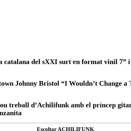
ba catalana del sXXI surt en format vinil 7
otown Johnny Bristol “I Wouldn’t Change a
u treball d’Achilifunk amb el príncep gita
anzanita
Escoltar ACHILIFUNK