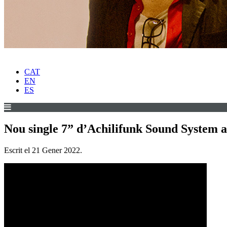
CAT
EN
ES
Nou single 7” d’Achilifunk Sound System a
Escrit el
21 Gener 2022
.