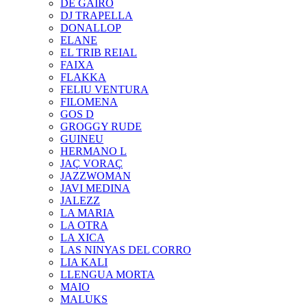
DE GAIRÓ
DJ TRAPELLA
DONALLOP
ELANE
EL TRIB REIAL
FAIXA
FLAKKA
FELIU VENTURA
FILOMENA
GOS D
GROGGY RUDE
GUINEU
HERMANO L
JAÇ VORAÇ
JAZZWOMAN
JAVI MEDINA
JALEZZ
LA MARIA
LA OTRA
LA XICA
LAS NINYAS DEL CORRO
LIA KALI
LLENGUA MORTA
MAIO
MALUKS