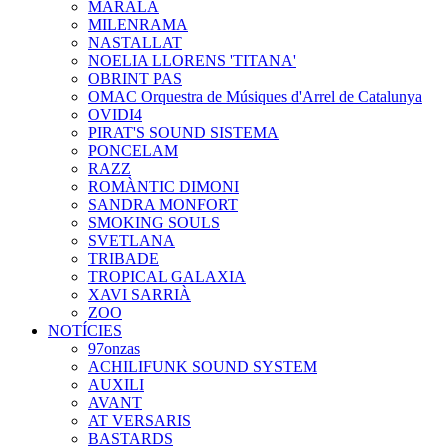
MARALA
MILENRAMA
NASTALLAT
NOELIA LLORENS 'TITANA'
OBRINT PAS
OMAC Orquestra de Músiques d'Arrel de Catalunya
OVIDI4
PIRAT'S SOUND SISTEMA
PONCELAM
RAZZ
ROMÀNTIC DIMONI
SANDRA MONFORT
SMOKING SOULS
SVETLANA
TRIBADE
TROPICAL GALAXIA
XAVI SARRIÀ
ZOO
NOTÍCIES
97onzas
ACHILIFUNK SOUND SYSTEM
AUXILI
AVANT
AT VERSARIS
BASTARDS