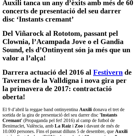
Auxili tanca un any d’èxits amb més de 60
concerts de presentació del seu darrer
disc ‘Instants cremant’
Del Viñarock al Rototom, passant pel
Clownia, l’Acampada Jove o el Gandia
Sound, els d’Ontinyent són ja més que un
valor a l’alça!
Darrera actuació del 2016 al
Festivern
de
Tavernes de la Valldigna i nova gira per
la primavera de 2017: contractació
oberta!
El 9 d’abril la reggae band ontinyentina
Auxili
donava el tret de
sortida de la gira de presentació del seu darrer disc
'Instants
Cremant'
(Propaganda pel fet! 2016) al camp de futbol de
Benimaclet, València, amb
La Raíz
i
Zoo
i davant de més de
10.000 persones. Fins el passat dilluns 5 de desembre, que
Auxili