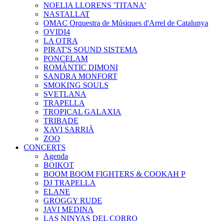
NOELIA LLORENS 'TITANA'
NASTALLAT
OMAC Orquestra de Músiques d'Arrel de Catalunya
OVIDI4
LA OTRA
PIRAT'S SOUND SISTEMA
PONCELAM
ROMÀNTIC DIMONI
SANDRA MONFORT
SMOKING SOULS
SVETLANA
TRAPELLA
TROPICAL GALAXIA
TRIBADE
XAVI SARRIÀ
ZOO
CONCERTS
Agenda
BOIKOT
BOOM BOOM FIGHTERS & COOKAH P
DJ TRAPELLA
ELANE
GROGGY RUDE
JAVI MEDINA
LAS NINYAS DEL CORRO