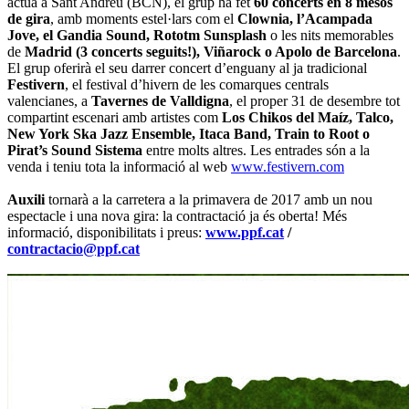
actuà a Sant Andreu (BCN), el grup ha fet
60 concerts en 8 mesos
de gira
, amb moments estel·lars com el
Clownia, l’Acampada
Jove, el Gandia Sound, Rototm Sunsplash
o les nits memorables
de
Madrid (3 concerts seguits!), Viñarock o Apolo de Barcelona
.
El grup oferirà el seu darrer concert d’enguany al ja tradicional
Festivern
, el festival d’hivern de les comarques centrals
valencianes, a
Tavernes de Valldigna
, el proper 31 de desembre tot
compartint escenari amb artistes com
Los Chikos del Maíz, Talco,
New York Ska Jazz Ensemble, Itaca Band, Train to Root o
Pirat’s Sound Sistema
entre molts altres. Les entrades són a la
venda i teniu tota la informació al web
www.festivern.com
Auxili
tornarà a la carretera a la primavera de 2017 amb un nou
espectacle i una nova gira: la contractació ja és oberta! Més
informació, disponibilitats i preus:
www.ppf.cat
/
contractacio@ppf.cat