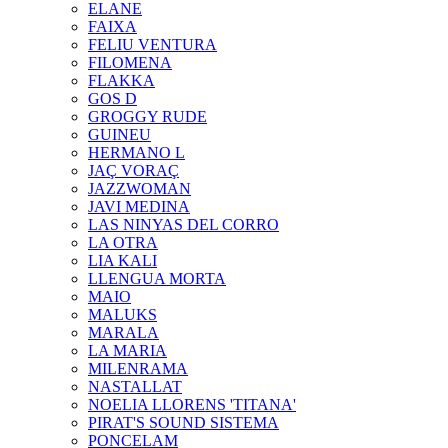
ELANE
FAIXA
FELIU VENTURA
FILOMENA
FLAKKA
GOS D
GROGGY RUDE
GUINEU
HERMANO L
JAÇ VORAÇ
JAZZWOMAN
JAVI MEDINA
LAS NINYAS DEL CORRO
LA OTRA
LIA KALI
LLENGUA MORTA
MAIO
MALUKS
MARALA
LA MARIA
MILENRAMA
NASTALLAT
NOELIA LLORENS 'TITANA'
PIRAT'S SOUND SISTEMA
PONCELAM