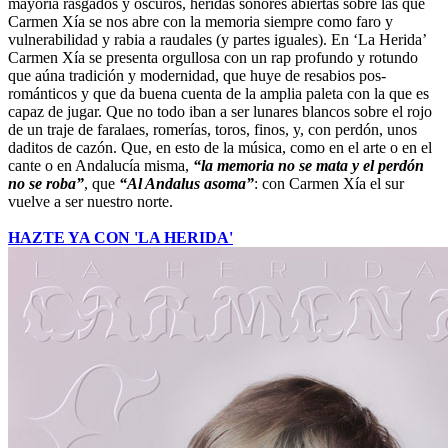
mayoría rasgados y oscuros, heridas sonores abiertas sobre las que
Carmen Xía se nos abre con la memoria siempre como faro y
vulnerabilidad y rabia a raudales (y partes iguales). En ‘La Herida’
Carmen Xía se presenta orgullosa con un rap profundo y rotundo
que aúna tradición y modernidad, que huye de resabios pos-
románticos y que da buena cuenta de la amplia paleta con la que es
capaz de jugar. Que no todo iban a ser lunares blancos sobre el rojo
de un traje de faralaes, romerías, toros, finos, y, con perdón, unos
daditos de cazón. Que, en esto de la música, como en el arte o en el
cante o en Andalucía misma,
“la memoria no se mata y el perdón
no se roba”
, que
“Al Andalus asoma”
: con Carmen Xía el sur
vuelve a ser nuestro norte.
HAZTE YA CON 'LA HERIDA'