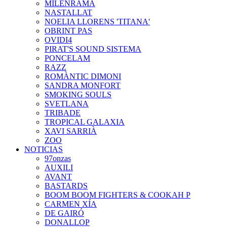
MILENRAMA
NASTALLAT
NOELIA LLORENS 'TITANA'
OBRINT PAS
OVIDI4
PIRAT'S SOUND SISTEMA
PONCELAM
RAZZ
ROMÀNTIC DIMONI
SANDRA MONFORT
SMOKING SOULS
SVETLANA
TRIBADE
TROPICAL GALAXIA
XAVI SARRIÀ
ZOO
NOTICIAS
97onzas
AUXILI
AVANT
BASTARDS
BOOM BOOM FIGHTERS & COOKAH P
CARMEN XÍA
DE GAIRÓ
DONALLOP