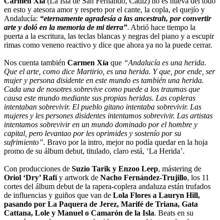
Carmen Xía
(La Isla de San Fernando, Cádiz) no es nueva del todo
en esto y atesora amor y respeto por el cante, la copla, el quejío y
Andalucía:
“eternamente agradesía a las ancestrah, por convertir
arte y doló en la memoria de mi tierra”
. Abrió hace tiempo la
puerta a la escritura, las teclas blancas y negras del piano y a escupir
rimas como veneno reactivo y dice que ahora ya no la puede cerrar.
Nos cuenta también
Carmen Xía
que
“Andalucía es una herida.
Que el arte, como dice Martirio, es una herida. Y que, por ende, ser
mujer y persona disidente en este mundo es también una herida.
Cada una de nosotres sobrevive como puede a los traumas que
causa este mundo mediante sus propias heridas. Las copleras
intentaban sobrevivir. El pueblo gitano intentaba sobrevivir. Las
mujeres y les persones disidentes intentamos sobrevivir. Las artistas
intentamos sobrevivir en un mundo dominado por el hombre y
capital, pero levantao por les oprimides y sostenío por su
sufrimiento”
. Bravo por la intro, mejor no podía quedar en la hoja
promo de su álbum debut, titulado, claro está, ‘La Herida’.
Con producciones de
Suzio Tarik y Enzoo Leep
, mástering de
Oriol ‘Dry’ Rafí
y artwork de
Nacho Fernández-Trujillo
, los 11
cortes del álbum debut de la rapera-coplera andaluza están trufados
de influencias y guiños que van de
Lola Flores a Lauryn Hill,
pasando por La Paquera de Jerez, Marifé de Triana, Gata
Cattana, Lole y Manuel o Camarón de la Isla
. Beats en su