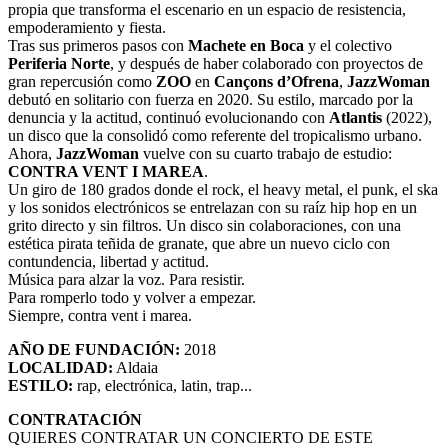
propia que transforma el escenario en un espacio de resistencia,
empoderamiento y fiesta.
Tras sus primeros pasos con
Machete en Boca
y el colectivo
Periferia Norte
, y después de haber colaborado con proyectos de
gran repercusión como
ZOO
en
Cançons d’Ofrena
,
JazzWoman
debutó en solitario con fuerza en 2020. Su estilo, marcado por la
denuncia y la actitud, continuó evolucionando con
Atlantis
(2022),
un disco que la consolidó como referente del tropicalismo urbano.
Ahora,
JazzWoman
vuelve con su cuarto trabajo de estudio:
CONTRA VENT I MAREA
.
Un giro de 180 grados donde el rock, el heavy metal, el punk, el ska
y los sonidos electrónicos se entrelazan con su raíz hip hop en un
grito directo y sin filtros. Un disco sin colaboraciones, con una
estética pirata teñida de granate, que abre un nuevo ciclo con
contundencia, libertad y actitud.
Música para alzar la voz. Para resistir.
Para romperlo todo y volver a empezar.
Siempre, contra vent i marea.
AÑO DE FUNDACIÓN:
2018
LOCALIDAD:
Aldaia
ESTILO:
rap, electrónica, latin, trap...
CONTRATACIÓN
QUIERES CONTRATAR UN CONCIERTO DE ESTE