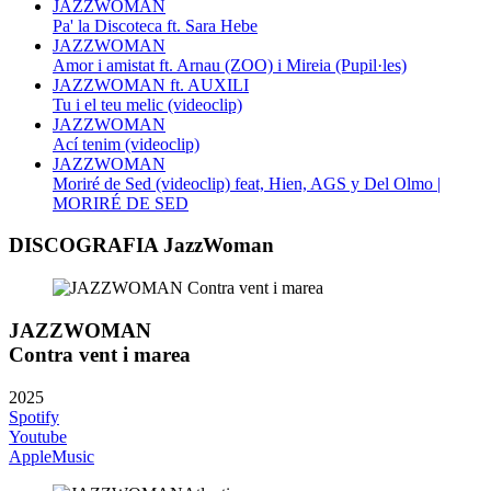
JAZZWOMAN
Pa' la Discoteca ft. Sara Hebe
JAZZWOMAN
Amor i amistat ft. Arnau (ZOO) i Mireia (Pupil·les)
JAZZWOMAN ft. AUXILI
Tu i el teu melic (videoclip)
JAZZWOMAN
Ací tenim (videoclip)
JAZZWOMAN
Moriré de Sed (videoclip) feat, Hien, AGS y Del Olmo |
MORIRÉ DE SED
DISCOGRAFIA JazzWoman
JAZZWOMAN
Contra vent i marea
2025
Spotify
Youtube
AppleMusic