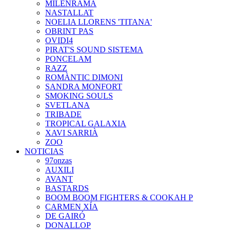
MILENRAMA
NASTALLAT
NOELIA LLORENS 'TITANA'
OBRINT PAS
OVIDI4
PIRAT'S SOUND SISTEMA
PONCELAM
RAZZ
ROMÀNTIC DIMONI
SANDRA MONFORT
SMOKING SOULS
SVETLANA
TRIBADE
TROPICAL GALAXIA
XAVI SARRIÀ
ZOO
NOTICIAS
97onzas
AUXILI
AVANT
BASTARDS
BOOM BOOM FIGHTERS & COOKAH P
CARMEN XÍA
DE GAIRÓ
DONALLOP