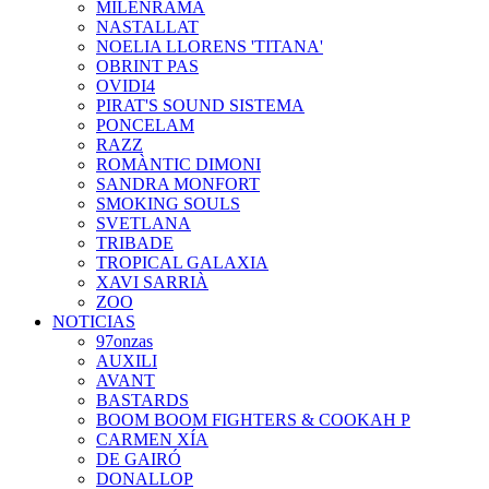
MILENRAMA
NASTALLAT
NOELIA LLORENS 'TITANA'
OBRINT PAS
OVIDI4
PIRAT'S SOUND SISTEMA
PONCELAM
RAZZ
ROMÀNTIC DIMONI
SANDRA MONFORT
SMOKING SOULS
SVETLANA
TRIBADE
TROPICAL GALAXIA
XAVI SARRIÀ
ZOO
NOTICIAS
97onzas
AUXILI
AVANT
BASTARDS
BOOM BOOM FIGHTERS & COOKAH P
CARMEN XÍA
DE GAIRÓ
DONALLOP