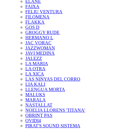
ELANE
FAIXA
FELIU VENTURA
FILOMENA
FLAKKA
GOS D
GROGGY RUDE
HERMANO L
JAÇ VORAÇ
JAZZWOMAN
JAVI MEDINA
JALEZZ
LA MARIA
LA OTRA
LA XICA
LAS NINYAS DEL CORRO
LIA KALI
LLENGUA MORTA
MALUKS
MARALA
NASTALLAT
NOELIA LLORENS 'TITANA'
OBRINT PAS
OVIDI4
PIRAT'S SOUND SISTEMA