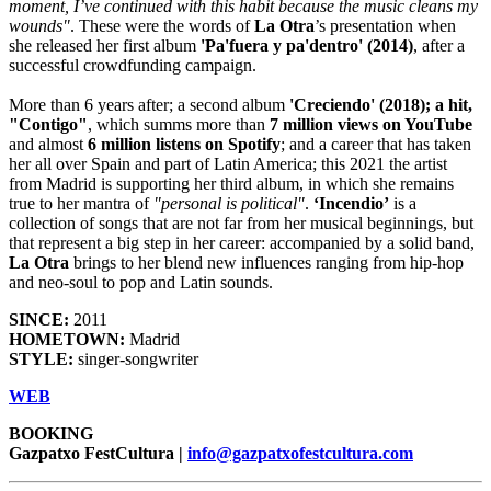
moment, I’ve continued with this habit because the music cleans my
wounds"
. These were the words of
La Otra
’s presentation when
she released her first album
'Pa'fuera y pa'dentro' (2014)
, after a
successful crowdfunding campaign.
More than 6 years after; a second album
'Creciendo' (2018); a hit,
"Contigo"
, which summs more than
7 million views on YouTube
and almost
6 million listens on Spotify
; and a career that has taken
her all over Spain and part of Latin America; this 2021 the artist
from Madrid is supporting her third album, in which she remains
true to her mantra of
"personal is political"
.
‘Incendio’
is a
collection of songs that are not far from her musical beginnings, but
that represent a big step in her career: accompanied by a solid band,
La Otra
brings to her blend new influences ranging from hip-hop
and neo-soul to pop and Latin sounds.
SINCE:
2011
HOMETOWN:
Madrid
STYLE:
singer-songwriter
WEB
BOOKING
Gazpatxo FestCultura |
info@gazpatxofestcultura.com