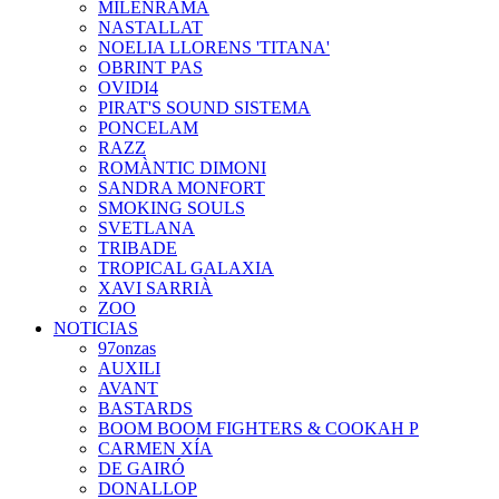
MILENRAMA
NASTALLAT
NOELIA LLORENS 'TITANA'
OBRINT PAS
OVIDI4
PIRAT'S SOUND SISTEMA
PONCELAM
RAZZ
ROMÀNTIC DIMONI
SANDRA MONFORT
SMOKING SOULS
SVETLANA
TRIBADE
TROPICAL GALAXIA
XAVI SARRIÀ
ZOO
NOTICIAS
97onzas
AUXILI
AVANT
BASTARDS
BOOM BOOM FIGHTERS & COOKAH P
CARMEN XÍA
DE GAIRÓ
DONALLOP