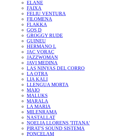
ELANE
FAIXA
FELIU VENTURA
FILOMENA
FLAKKA
GOS D
GROGGY RUDE
GUINEU
HERMANO L
JAÇ VORAÇ
JAZZWOMAN
JAVI MEDINA
LAS NINYAS DEL CORRO
LA OTRA
LIA KALI
LLENGUA MORTA
MAIO
MALUKS
MARALA
LA MARIA
MILENRAMA
NASTALLAT
NOELIA LLORENS 'TITANA'
PIRAT'S SOUND SISTEMA
PONCELAM