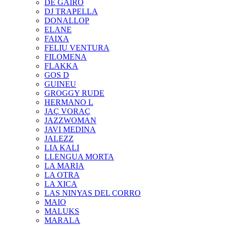
DE GAIRÓ
DJ TRAPELLA
DONALLOP
ELANE
FAIXA
FELIU VENTURA
FILOMENA
FLAKKA
GOS D
GUINEU
GROGGY RUDE
HERMANO L
JAÇ VORAÇ
JAZZWOMAN
JAVI MEDINA
JALEZZ
LIA KALI
LLENGUA MORTA
LA MARIA
LA OTRA
LA XICA
LAS NINYAS DEL CORRO
MAIO
MALUKS
MARALA