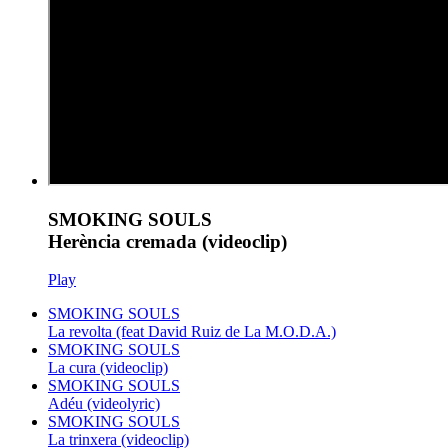
SMOKING SOULS
Herència cremada (videoclip)
Play
SMOKING SOULS
La revolta (feat David Ruiz de La M.O.D.A.)
SMOKING SOULS
La cura (videoclip)
SMOKING SOULS
Adéu (videolyric)
SMOKING SOULS
La trinxera (videoclip)