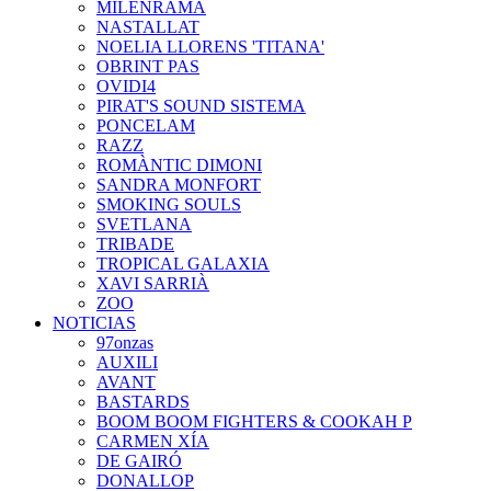
MILENRAMA
NASTALLAT
NOELIA LLORENS 'TITANA'
OBRINT PAS
OVIDI4
PIRAT'S SOUND SISTEMA
PONCELAM
RAZZ
ROMÀNTIC DIMONI
SANDRA MONFORT
SMOKING SOULS
SVETLANA
TRIBADE
TROPICAL GALAXIA
XAVI SARRIÀ
ZOO
NOTICIAS
97onzas
AUXILI
AVANT
BASTARDS
BOOM BOOM FIGHTERS & COOKAH P
CARMEN XÍA
DE GAIRÓ
DONALLOP