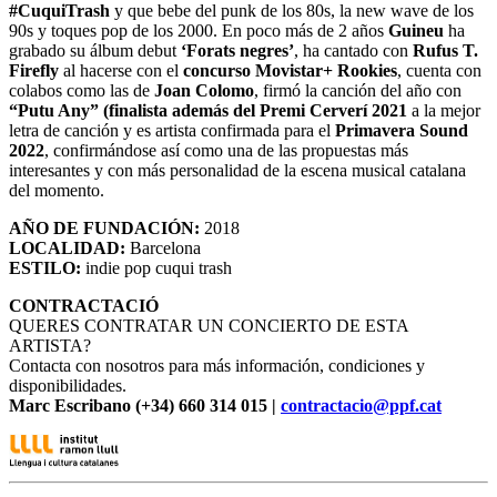
#CuquiTrash
y que bebe del punk de los 80s, la new wave de los
90s y toques pop de los 2000. En poco más de 2 años
Guineu
ha
grabado su álbum debut
‘Forats negres’
, ha cantado con
Rufus T.
Firefly
al hacerse con el
concurso Movistar+ Rookies
, cuenta con
colabos como las de
Joan Colomo
, firmó la canción del año con
“Putu Any” (finalista además del Premi Cerverí 2021
a la mejor
letra de canción y es artista confirmada para el
Primavera Sound
2022
, confirmándose así como una de las propuestas más
interesantes y con más personalidad de la escena musical catalana
del momento.
AÑO DE FUNDACIÓN:
2018
LOCALIDAD:
Barcelona
ESTILO:
indie pop cuqui trash
CONTRACTACIÓ
QUERES CONTRATAR UN CONCIERTO DE ESTA
ARTISTA?
Contacta con nosotros para más información, condiciones y
disponibilidades.
Marc Escribano (+34) 660 314 015 |
contractacio@ppf.cat