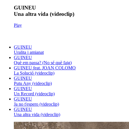
GUINEU
Una altra vida (videoclip)
Play
GUINEU
Uralita i amianat
GUINEU
Què em passa? (No sé què faig)
GUINEU feat. JOAN COLOMO
La Solució (videoclip)
GUINEU
Putu Any (videoclip)
GUINEU
Un Record (videoclip)
GUINEU
Ja no t'espero (videoclip)
GUINEU
Una altra vida (videoclip)