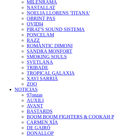
MILENRAMA
NASTALLAT
NOELIA LLORENS 'TITANA'
OBRINT PAS
OVIDI4
PIRAT'S SOUND SISTEMA
PONCELAM
RAZZ
ROMÀNTIC DIMONI
SANDRA MONFORT
SMOKING SOULS
SVETLANA
TRIBADE
TROPICAL GALAXIA
XAVI SARRIÀ
ZOO
NOTICIAS
97onzas
AUXILI
AVANT
BASTARDS
BOOM BOOM FIGHTERS & COOKAH P
CARMEN XÍA
DE GAIRÓ
DONALLOP