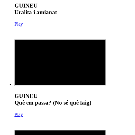
GUINEU
Uralita i amianat
Play
GUINEU
Què em passa? (No sé què faig)
Play