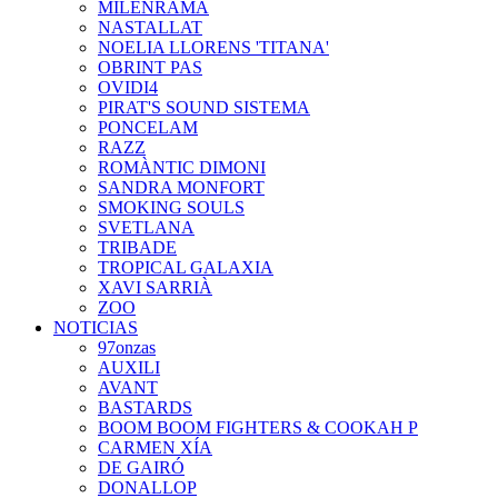
MILENRAMA
NASTALLAT
NOELIA LLORENS 'TITANA'
OBRINT PAS
OVIDI4
PIRAT'S SOUND SISTEMA
PONCELAM
RAZZ
ROMÀNTIC DIMONI
SANDRA MONFORT
SMOKING SOULS
SVETLANA
TRIBADE
TROPICAL GALAXIA
XAVI SARRIÀ
ZOO
NOTICIAS
97onzas
AUXILI
AVANT
BASTARDS
BOOM BOOM FIGHTERS & COOKAH P
CARMEN XÍA
DE GAIRÓ
DONALLOP