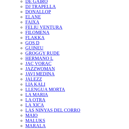
DE GAIRÓ
DJ TRAPELLA
DONALLOP
ELANE
FAIXA
FELIU VENTURA
FILOMENA
FLAKKA
GOS D
GUINEU
GROGGY RUDE
HERMANO L
JAÇ VORAÇ
JAZZWOMAN
JAVI MEDINA
JALEZZ
LIA KALI
LLENGUA MORTA
LA MARIA
LA OTRA
LA XICA
LAS NINYAS DEL CORRO
MAIO
MALUKS
MARALA