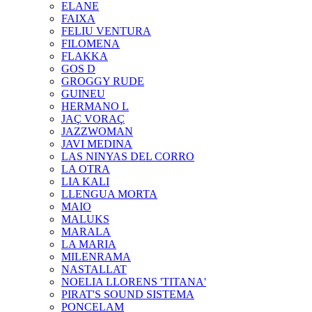
ELANE
FAIXA
FELIU VENTURA
FILOMENA
FLAKKA
GOS D
GROGGY RUDE
GUINEU
HERMANO L
JAÇ VORAÇ
JAZZWOMAN
JAVI MEDINA
LAS NINYAS DEL CORRO
LA OTRA
LIA KALI
LLENGUA MORTA
MAIO
MALUKS
MARALA
LA MARIA
MILENRAMA
NASTALLAT
NOELIA LLORENS 'TITANA'
PIRAT'S SOUND SISTEMA
PONCELAM