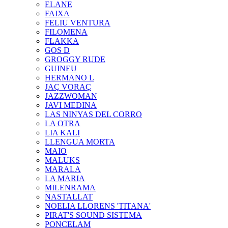
ELANE
FAIXA
FELIU VENTURA
FILOMENA
FLAKKA
GOS D
GROGGY RUDE
GUINEU
HERMANO L
JAÇ VORAÇ
JAZZWOMAN
JAVI MEDINA
LAS NINYAS DEL CORRO
LA OTRA
LIA KALI
LLENGUA MORTA
MAIO
MALUKS
MARALA
LA MARIA
MILENRAMA
NASTALLAT
NOELIA LLORENS 'TITANA'
PIRAT'S SOUND SISTEMA
PONCELAM