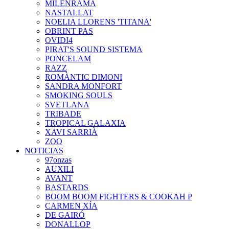
MILENRAMA
NASTALLAT
NOELIA LLORENS 'TITANA'
OBRINT PAS
OVIDI4
PIRAT'S SOUND SISTEMA
PONCELAM
RAZZ
ROMÀNTIC DIMONI
SANDRA MONFORT
SMOKING SOULS
SVETLANA
TRIBADE
TROPICAL GALAXIA
XAVI SARRIÀ
ZOO
NOTICIAS
97onzas
AUXILI
AVANT
BASTARDS
BOOM BOOM FIGHTERS & COOKAH P
CARMEN XÍA
DE GAIRÓ
DONALLOP