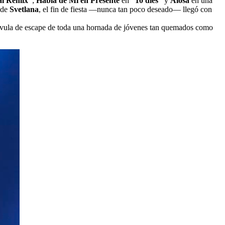
al Remix”
;
Habla de Mí en Presente
en
“10 dies”
y
Alosa
en una
 de
Svetlana
, el fin de fiesta —nunca tan poco deseado— llegó con
válvula de escape de toda una hornada de jóvenes tan quemados como