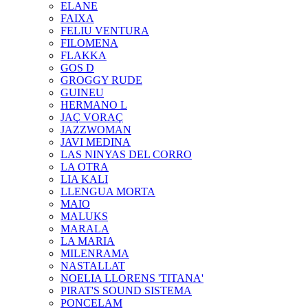
ELANE
FAIXA
FELIU VENTURA
FILOMENA
FLAKKA
GOS D
GROGGY RUDE
GUINEU
HERMANO L
JAÇ VORAÇ
JAZZWOMAN
JAVI MEDINA
LAS NINYAS DEL CORRO
LA OTRA
LIA KALI
LLENGUA MORTA
MAIO
MALUKS
MARALA
LA MARIA
MILENRAMA
NASTALLAT
NOELIA LLORENS 'TITANA'
PIRAT'S SOUND SISTEMA
PONCELAM