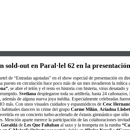
 sold-out en Paral·lel 62 en la presentación
artel de “Entradas agotadas” en el show especial de presentación en dir
a puesto en circulación hace poco más de un mes invadieron la mítica 
ona”
, se abre el telón y el resto es historia con histeria, virus desatado 
terrumpido.
Svetlana
desplegaron toda su artillería, hasta 24 cañonazos, 
, además de alguna nueva joya inédita. Especialmente celebradas fuer
 más. Con unos visuales cuidados y espasmódicos de
Cesc Hernan
 habituales dancers in crime del grupo
Carme Milán
,
Ariadna Llobet
nvertirla en un concierto turbo-acelerado de éxtasis gimnástico que sól
. Mención aparte merece la participación de las colaboraciones invita
 Gavaldà
de
Les Que Faltaban
al saxo y la trompeta en la rumba
“Ca