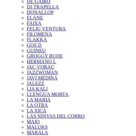
DE GAIRÓ
DJ TRAPELLA
DONALLOP
ELANE
FAIXA
FELIU VENTURA
FILOMENA
FLAKKA
GOS D
GUINEU
GROGGY RUDE
HERMANO L
JAÇ VORAÇ
JAZZWOMAN
JAVI MEDINA
JALEZZ
LIA KALI
LLENGUA MORTA
LA MARIA
LA OTRA
LA XICA
LAS NINYAS DEL CORRO
MAIO
MALUKS
MARALA