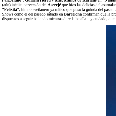
l’algoritme”
;
Guillem Hereu
y
Max Muñoz
de
Icarians
en
“Nadal
(aún) inédita perversión del
Aserejé
que hizo las delicias del asarnal
“Felixità”
, himno svetlaneru ya mítico que puso la guinda del pastel
Shows como el del pasado sábado en
Barcelona
confirman que la pr
dispuestos a seguir bailando mientras dure la batalla... y cuidado, que