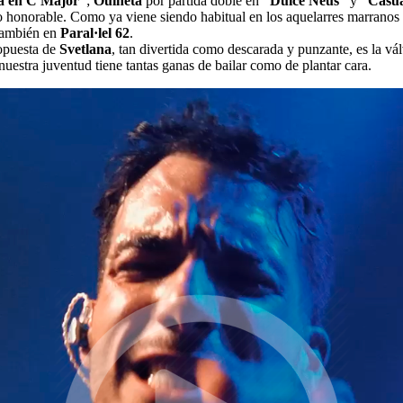
a en C Major”
;
Ouineta
por partida doble en
“Dulce Neus”
y
“Casu
ao honorable. Como ya viene siendo habitual en los aquelarres marranos
 también en
Paral·lel 62
.
opuesta de
Svetlana
, tan divertida como descarada y punzante, es la 
 nuestra juventud tiene tantas ganas de bailar como de plantar cara.