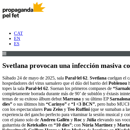
CAT
EN
ES
Svetlana provocan una infección masiva con
Sábado 24 de mayo de 2025, sala
Paral·lel 62
.
Svetlana
cuelgan el c
hospedadores del virus sarnalero que el dúo del barrio del
Poblenou
h
topes la sala
Paral·lel 62
. Suenan los primeros compases de
“Sarnal
completamente borrada durante más de 90’ de subidón y éxtasis inin
temas de su exitoso álbum debut
Marrana
y su último EP
Sarnalona
dies”
o sus últimos hits
“Carinyo”
e
“I <3 BCN”
, pero hubo MUCHO
con los espectaculares
Pau Zeiss
y
Teo Ruffini
(que se sumaban a las
experiencia del gancho perfecto para vitaminar la sesión musical y co
con el piano solo de
Andreu Gallén
y
Roc
y
Júlia
elevando sus voces
guitarrista de
Ketekalles
en
“10 dies”
; con
Núria Martínez
y
Marta