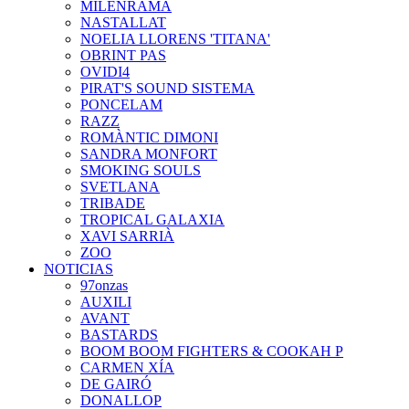
MILENRAMA
NASTALLAT
NOELIA LLORENS 'TITANA'
OBRINT PAS
OVIDI4
PIRAT'S SOUND SISTEMA
PONCELAM
RAZZ
ROMÀNTIC DIMONI
SANDRA MONFORT
SMOKING SOULS
SVETLANA
TRIBADE
TROPICAL GALAXIA
XAVI SARRIÀ
ZOO
NOTICIAS
97onzas
AUXILI
AVANT
BASTARDS
BOOM BOOM FIGHTERS & COOKAH P
CARMEN XÍA
DE GAIRÓ
DONALLOP