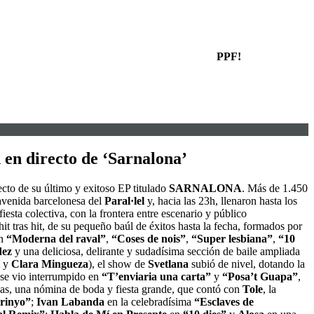
PPF!
 en directo de ‘Sarnalona’
ecto de su último y exitoso EP titulado
SARNALONA
. Más de 1.450
avenida barcelonesa del
Paral·lel
y, hacia las 23h, llenaron hasta los
y fiesta colectiva, con la frontera entre escenario y público
hit tras hit, de su pequeño baúl de éxitos hasta la fecha, formados por
on
“Moderna del raval”
,
“Coses de nois”
,
“Super lesbiana”
,
“10
dez
y una deliciosa, delirante y sudadísima sección de baile ampliada
y
Clara Mingueza
), el show de
Svetlana
subió de nivel, dotando la
o se vio interrumpido en
“T’enviaria una carta”
y
“Posa’t Guapa”
,
das, una nómina de boda y fiesta grande, que contó con
Tole
, la
rinyo”
;
Ivan Labanda
en la celebradísima
“Esclaves de