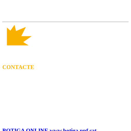
CONTACTE
CONTRACTACIÓ
Litus Tenesa (+34) 615 27 69 02 | litus@ppf.cat
Marc Escribano (+34) 660 314 015 |
marc.em@ppf.cat
contractacio@ppf.cat
BOTIGA
Tel.: (+34) 93 878 74 80 comandes@ppf.cat
BOTIGA ONLINE www.botiga.ppf.cat