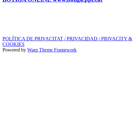
SEGELL DISCOGRÀFIC, LLICÈNCIES,
PROMOS i EDITORIAL
info@ppf.cat
POLÍTICA DE PRIVACITAT / PRIVACIDAD / PRIVACITY &
COOKIES
Powered by
Warp Theme Framework