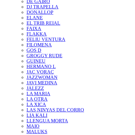
DE GAIRÓ
DJ TRAPELLA
DONALLOP
ELANE
EL TRIB REIAL
FAIXA
FLAKKA
FELIU VENTURA
FILOMENA
GOS D
GROGGY RUDE
GUINEU
HERMANO L
JAÇ VORAÇ
JAZZWOMAN
JAVI MEDINA
JALEZZ
LA MARIA
LA OTRA
LA XICA
LAS NINYAS DEL CORRO
LIA KALI
LLENGUA MORTA
MAIO
MALUKS