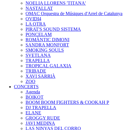
NOELIA LLORENS 'TITANA'
NASTALLAT
OMAC Orquestra de Músiques d'Arrel de Catalunya
OVIDI4
LA OTRA
PIRAT'S SOUND SISTEMA
PONCELAM
ROMÀNTIC DIMONI
SANDRA MONFORT
SMOKING SOULS
SVETLANA
TRAPELLA
TROPICAL GALAXIA
TRIBADE
XAVI SARRIÀ
ZOO
CONCERTS
Agenda
BOIKOT
BOOM BOOM FIGHTERS & COOKAH P
DJ TRAPELLA
ELANE
GROGGY RUDE
JAVI MEDINA
LAS NINYAS DEL CORRO