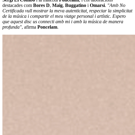
destacades com
Bores D
,
Maig
,
Buggatino
i
Omarsi
.
"Amb No
Certificada vull mostrar la meva autenticitat, respectar la simplicitat
de la música i compartir el meu viatge personal i artístic. Espero
que aquest disc us connecti amb mi i amb la música de manera
profunda"
, afirma
Poncelam
.