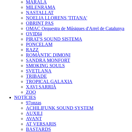
MARALA
MILENRAMA
NASTALLAT
NOELIA LLORENS 'TITANA'
OBRINT PAS
OMAC Orquestra de Músiques d'Arrel de Catalunya
OVIDI4
PIRAT'S SOUND SISTEMA
PONCELAM
RAZZ
ROMÀNTIC DIMONI
SANDRA MONFORT
SMOKING SOULS
SVETLANA
TRIBADE
TROPICAL GALAXIA
XAVI SARRIÀ
ZOO
NOTÍCIES
97onzas
ACHILIFUNK SOUND SYSTEM
AUXILI
AVANT
AT VERSARIS
BASTARDS