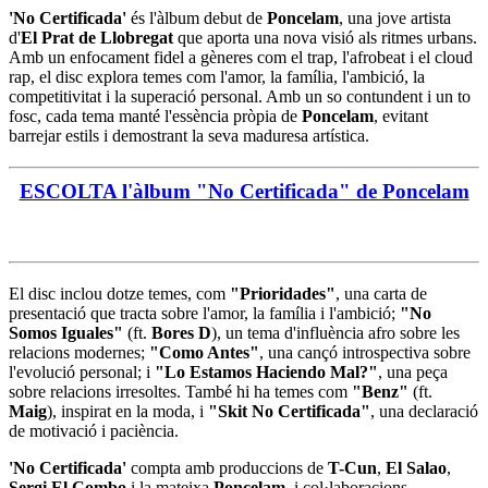
'No Certificada'
és l'àlbum debut de
Poncelam
, una jove artista
d'
El Prat de Llobregat
que aporta una nova visió als ritmes urbans.
Amb un enfocament fidel a gèneres com el trap, l'afrobeat i el cloud
rap, el disc explora temes com l'amor, la família, l'ambició, la
competitivitat i la superació personal. Amb un so contundent i un to
fosc, cada tema manté l'essència pròpia de
Poncelam
, evitant
barrejar estils i demostrant la seva maduresa artística.
ESCOLTA l'àlbum "No Certificada" de Poncelam
El disc inclou dotze temes, com
"Prioridades"
, una carta de
presentació que tracta sobre l'amor, la família i l'ambició;
"No
Somos Iguales"
(ft.
Bores D
), un tema d'influència afro sobre les
relacions modernes;
"Como Antes"
, una cançó introspectiva sobre
l'evolució personal; i
"Lo Estamos Haciendo Mal?"
, una peça
sobre relacions irresoltes. També hi ha temes com
"Benz"
(ft.
Maig
), inspirat en la moda, i
"Skit No Certificada"
, una declaració
de motivació i paciència.
'No Certificada'
compta amb produccions de
T-Cun
,
El Salao
,
Sergi El Combo
i la mateixa
Poncelam
, i col·laboracions